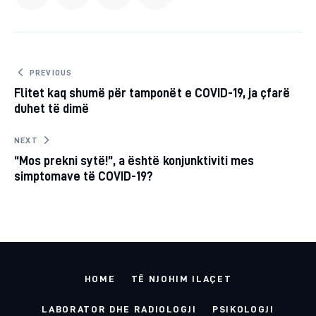
URL
TO
Post
PREVIOUS
Flitet kaq shumë për tamponët e COVID-19, ja çfarë
navigation
CLIPBOARD
duhet të dimë
NEXT
“Mos prekni sytë!”, a është konjunktiviti mes
simptomave të COVID-19?
HOME
TË NJOHIM ILAÇET
LABORATOR DHE RADIOLOGJI
PSIKOLOGJI