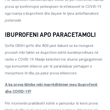
prova që konfirmojnë përkeqësim të infeksionit të COVID-19 
nga marrja e ibuprofenit dhe ilaçeve të tjera antinflamatorë 
josteroidë.
IBUPROFENI APO PARACETAMOLI
Qoftë OBSH qoftë dhe AEB janë dakord se ka mungesë 
provash mbi faktin se ibuprofeni është kundërprodhues në 
rastin e COVID-19. Madje kërkohet më shumë përgjegjshmëri 
nga komuniteti shkecor për të parandaluar përhapjen e 
mesazheve të tilla, pa patur prova shkencore.
A ka prova klinike mbi marrëdhënien mes ibuprofenit 
dhe COVID-19?
Për momentin praktikisht është e pamundur të kemi prova 