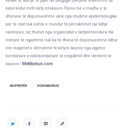
klinike të tilla që të japë një përgjigje pyetjeve shkencore që 
kanë lindur rreth këtij infeksioni. Pjesa më e madhe e të 
dhënave të disponueshme vijnë nga studime epidemiologjike 
për të cilat nuk është e mundur të përcaktohet një lidhje 
rastësore, siç thuhet nga organizatat e lartpërmendura. Në 
mënyrë të ngjashme nuk ka të dhëna të disponueshme lidhur 
me reagimet e dëmshme të këtyre ilaçeve nga agjenci 
kombëtare e ndërkombëtare të rregullimit dhe vlerëimit të 
ilaçeve./ 
MeMjekun.com
IBUPROFEN
KORONAVIRUS
TWITTER
FACEBOOK
EMAIL
COPY