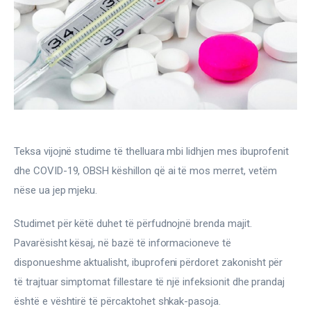
Gjinekologji/ Andrologji
Hematologji
Intervista
Laborator dhe Radiologji
Mirëqenie
Teksa vijojnë studime të thelluara mbi lidhjen mes ibuprofenit 
dhe COVID-19, OBSH këshillon që ai të mos merret, vetëm 
Nena dhe Femija
nëse ua jep mjeku.
Okulistike
Studimet për këtë duhet të përfudnojnë brenda majit. 
Pavarësisht kësaj, në bazë të informacioneve të 
Onkologji
disponueshme aktualisht, ibuprofeni përdoret zakonisht për 
ORL
të trajtuar simptomat fillestare të një infeksionit dhe prandaj 
është e vështirë të përcaktohet shkak-pasoja.