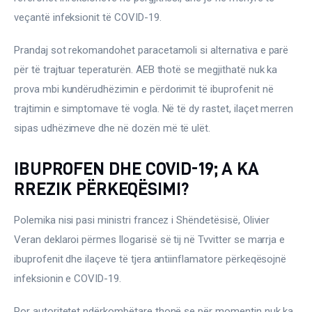
veçantë infeksionit të COVID-19.
Prandaj sot rekomandohet paracetamoli si alternativa e parë 
për të trajtuar teperaturën. AEB thotë se megjithatë nuk ka 
prova mbi kundërudhëzimin e përdorimit të ibuprofenit në 
trajtimin e simptomave të vogla. Në të dy rastet, ilaçet merren 
sipas udhëzimeve dhe në dozën më të ulët.
IBUPROFEN DHE COVID-19; A KA
RREZIK PËRKEQËSIMI?
Polemika nisi pasi ministri francez i Shëndetësisë, Olivier 
Veran deklaroi përmes llogarisë së tij në Tvvitter se marrja e 
ibuprofenit dhe ilaçeve të tjera antiinflamatore përkeqësojnë 
infeksionin e COVID-19.
Por autoritetet ndërkombëtare thonë se për momentin nuk ka 