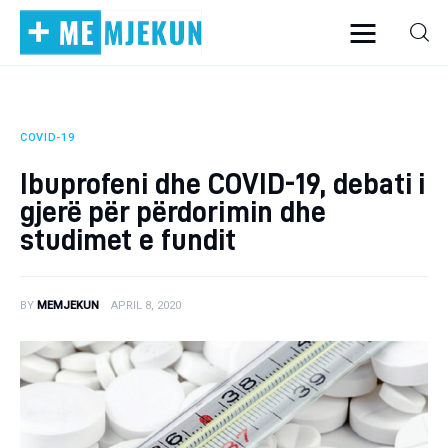
COVID-19
Home
Ibuprofeni dhe COVID-19, debati i
Alergjite
gjerë për përdorimin dhe
studimet e fundit
Dermatologji
Embriologji
BY
MEMJEKUN
APRIL 8, 2020
Endokrinologji
Gastroeneterologji