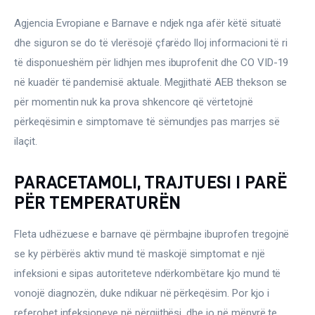
Ortopedi dhe Fizioterapi
Agjencia Evropiane e Barnave e ndjek nga afër këtë situatë 
Pneumologji
dhe siguron se do të vlerësojë çfarëdo lloj informacioni të ri 
të disponueshëm për lidhjen mes ibuprofenit dhe CO VID-19 
Psikologji
në kuadër të pandemisë aktuale. Megjithatë AEB thekson se 
për momentin nuk ka prova shkencore që vërtetojnë 
Regjim ushqimor
përkeqësimin e simptomave të sëmundjes pas marrjes së 
ilaçit.
Sëmundje infektive
PARACETAMOLI, TRAJTUESI I PARË
COVID-19
PËR TEMPERATURËN
Risite shkencore dhe mjekesore per COVID-19
Semundjet e zemres
Fleta udhëzuese e barnave që përmbajne ibuprofen tregojnë 
se ky përbërës aktiv mund të maskojë simptomat e një 
Të njohim ilaçet/suplementet
infeksioni e sipas autoriteteve ndërkombëtare kjo mund të 
vonojë diagnozën, duke ndikuar në përkeqësim. Por kjo i 
referohet infeksioneve në përgjithësi, dhe jo në mënyrë te 