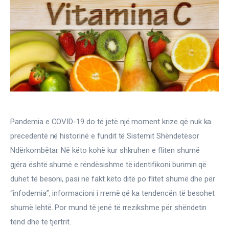
Gjinekologji/ Andrologji
Hematologji
Intervista
Laborator dhe Radiologji
Mirëqenie
Pandemia e COVID-19 do të jetë një moment krize që nuk ka 
Nena dhe Femija
precedentë në historinë e fundit të Sistemit Shëndetësor 
Ndërkombëtar. Në këto kohë kur shkruhen e fliten shumë 
Okulistike
gjëra është shumë e rëndësishme të identifikoni burimin që 
duhet të besoni, pasi në fakt këto ditë po flitet shumë dhe për 
Onkologji
“infodemia”, informacioni i rremë që ka tendencën të besohet 
ORL
shumë lehtë. Por mund të jenë të rrezikshme për shëndetin 
tënd dhe të tjertrit.