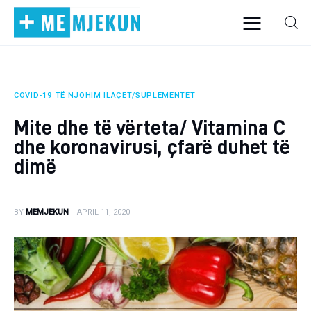
COVID-19
TË NJOHIM ILAÇET/SUPLEMENTET
Home
Mite dhe të vërteta/ Vitamina C
Alergjite
dhe koronavirusi, çfarë duhet të
dimë
Dermatologji
Embriologji
BY
MEMJEKUN
APRIL 11, 2020
Endokrinologji
Gastroeneterologji