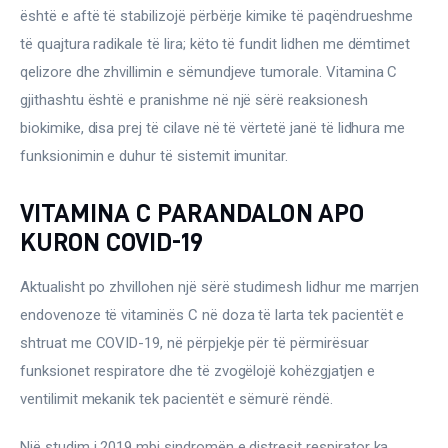
është e aftë të stabilizojë përbërje kimike të paqëndrueshme 
të quajtura radikale të lira; këto të fundit lidhen me dëmtimet 
qelizore dhe zhvillimin e sëmundjeve tumorale. Vitamina C 
gjithashtu është e pranishme në një sërë reaksionesh 
biokimike, disa prej të cilave në të vërtetë janë të lidhura me 
funksionimin e duhur të sistemit imunitar.
VITAMINA C PARANDALON APO
KURON COVID-19
Aktualisht po zhvillohen një sërë studimesh lidhur me marrjen 
endovenoze të vitaminës C në doza të larta tek pacientët e 
shtruat me COVID-19, në përpjekje për të përmirësuar 
funksionet respiratore dhe të zvogëlojë kohëzgjatjen e 
ventilimit mekanik tek pacientët e sëmurë rëndë.
Një studim i 2019 mbi sindromën e distresit respirator ka 