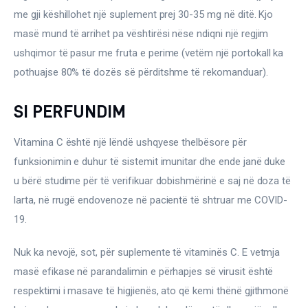
me gji këshillohet një suplement prej 30-35 mg në ditë. Kjo 
masë mund të arrihet pa vështirësi nëse ndiqni një regjim 
ushqimor të pasur me fruta e perime (vetëm një portokall ka 
pothuajse 80% të dozës së përditshme të rekomanduar).
SI PERFUNDIM
Vitamina C është një lëndë ushqyese thelbësore për 
funksionimin e duhur të sistemit imunitar dhe ende janë duke 
u bërë studime për të verifikuar dobishmërinë e saj në doza të 
larta, në rrugë endovenoze në pacientë të shtruar me COVID-
19.
Nuk ka nevojë, sot, për suplemente të vitaminës C. E vetmja 
masë efikase në parandalimin e përhapjes së virusit është 
respektimi i masave të higjienës, ato që kemi thënë gjithmonë 