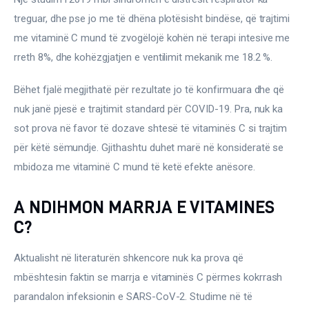
treguar, dhe pse jo me të dhëna plotësisht bindëse, që trajtimi 
me vitaminë C mund të zvogëlojë kohën në terapi intesive me 
rreth 8%, dhe kohëzgjatjen e ventilimit mekanik me 18.2 %.
Bëhet fjalë megjithatë për rezultate jo të konfirmuara dhe që 
nuk janë pjesë e trajtimit standard për COVID-19. Pra, nuk ka 
sot prova në favor të dozave shtesë të vitaminës C si trajtim 
për këtë sëmundje. Gjithashtu duhet marë në konsideratë se 
mbidoza me vitaminë C mund të ketë efekte anësore.
A NDIHMON MARRJA E VITAMINES
C?
Aktualisht në literaturën shkencore nuk ka prova që 
mbështesin faktin se marrja e vitaminës C përmes kokrrash 
parandalon infeksionin e SARS-CoV-2. Studime në të 