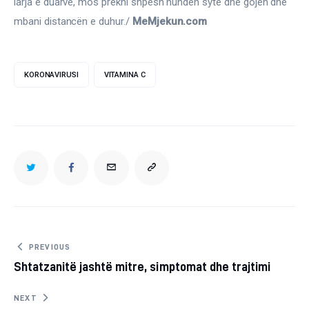
larja e duarve, mos prekni shpesh hundën sytë dhe gojën dhe 
mbani distancën e duhur./ 
MeMjekun.com
KORONAVIRUSI
VITAMINA C
TWITTER
FACEBOOK
EMAIL
COPY
URL
TO
Post
PREVIOUS
Shtatzanitë jashtë mitre, simptomat dhe trajtimi
navigation
CLIPBOARD
NEXT