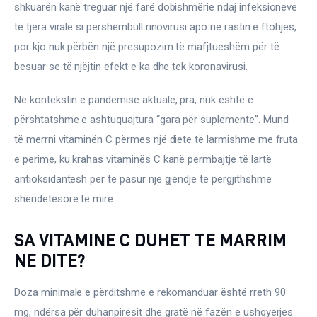
shkuarën kanë treguar një farë dobishmërie ndaj infeksioneve 
të tjera virale si përshembull rinovirusi apo në rastin e ftohjes, 
por kjo nuk përbën një presupozim të mafjtueshëm për të 
besuar se të njëjtin efekt e ka dhe tek koronavirusi.
Në kontekstin e pandemisë aktuale, pra, nuk është e 
përshtatshme e ashtuquajtura “gara për suplemente”. Mund 
të merrni vitaminën C përmes një diete të larmishme me fruta 
e perime, ku krahas vitaminës C kanë përmbajtje të lartë 
antioksidantësh për të pasur një gjendje të përgjithshme 
shëndetësore të mirë.
SA VITAMINE C DUHET TE MARRIM
NE DITE?
Doza minimale e përditshme e rekomanduar është rreth 90 
mg, ndërsa për duhanpirësit dhe gratë në fazën e ushqyerjes 