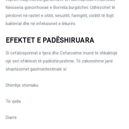
Neisseria gonorrhoeae e Borrelia burgdoferi. Udhëzohet të 
përdoret në rastet e otitit, sinuzitit, faringitit, cistitit të llojit 
bakterial dhe në infeksionet e lëkurës.
EFEKTET E PADËSHIRUARA
Si cefalosporinat e tjera dhe Cefuroxime mund të shkaktojë 
një seri efektesh të padëshirueshme. Të zakonshme janë 
shqetësimet gastrointestinale si:
Dhimbje stomaku
Të vjella
Diarre