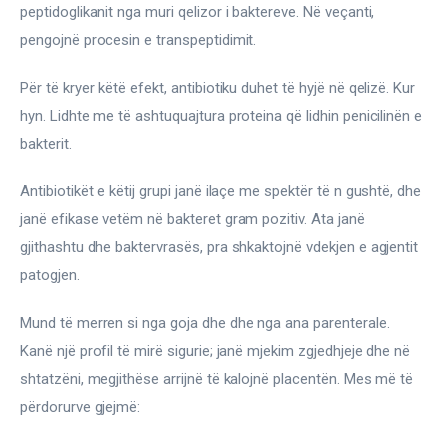
Ortopedi dhe Fizioterapi
peptidoglikanit nga muri qelizor i baktereve. Në veçanti, 
pengojnë procesin e transpeptidimit.
Pneumologji
Për të kryer këtë efekt, antibiotiku duhet të hyjë në qelizë. Kur 
Psikologji
hyn. Lidhte me të ashtuquajtura proteina që lidhin penicilinën e 
bakterit.
Regjim ushqimor
Antibiotikët e këtij grupi janë ilaçe me spektër të n gushtë, dhe 
Sëmundje infektive
janë efikase vetëm në bakteret gram pozitiv. Ata janë 
gjithashtu dhe baktervrasës, pra shkaktojnë vdekjen e agjentit 
COVID-19
patogjen.
Risite shkencore dhe mjekesore per COVID-19
Semundjet e zemres
Mund të merren si nga goja dhe dhe nga ana parenterale. 
Kanë një profil të mirë sigurie; janë mjekim zgjedhjeje dhe në 
Të njohim ilaçet/suplementet
shtatzëni, megjithëse arrijnë të kalojnë placentën. Mes më të 
përdorurve gjejmë: