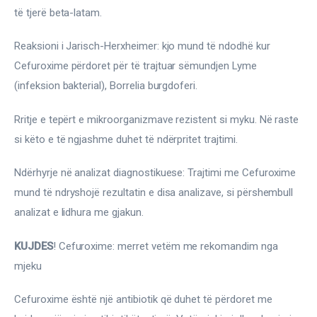
të tjerë beta-latam.
Reaksioni i Jarisch-Herxheimer: kjo mund të ndodhë kur 
Cefuroxime përdoret për të trajtuar sëmundjen Lyme 
(infeksion bakterial), Borrelia burgdoferi.
Rritje e tepërt e mikroorganizmave rezistent si myku. Në raste 
si këto e të ngjashme duhet të ndërpritet trajtimi.
Ndërhyrje në analizat diagnostikuese: Trajtimi me Cefuroxime 
mund të ndryshojë rezultatin e disa analizave, si përshembull 
analizat e lidhura me gjakun.
KUJDES
! Cefuroxime: merret vetëm me rekomandim nga 
mjeku
Cefuroxime është një antibiotik që duhet të përdoret me 