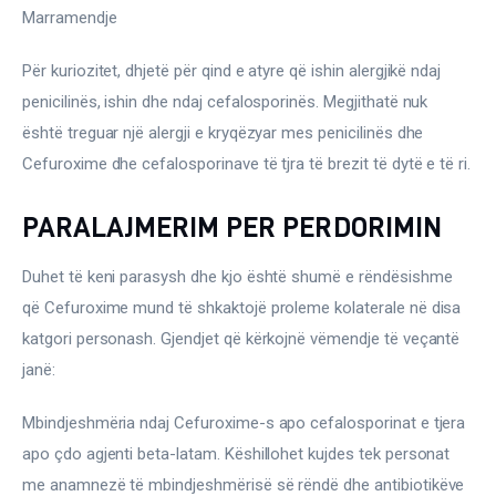
Marramendje
Për kuriozitet, dhjetë për qind e atyre që ishin alergjikë ndaj 
penicilinës, ishin dhe ndaj cefalosporinës. Megjithatë nuk 
është treguar një alergji e kryqëzyar mes penicilinës dhe 
Cefuroxime dhe cefalosporinave të tjra të brezit të dytë e të ri.
PARALAJMERIM PER PERDORIMIN
Duhet të keni parasysh dhe kjo është shumë e rëndësishme 
që Cefuroxime mund të shkaktojë proleme kolaterale në disa 
katgori personash. Gjendjet që kërkojnë vëmendje të veçantë 
janë:
Mbindjeshmëria ndaj Cefuroxime-s apo cefalosporinat e tjera 
apo çdo agjenti beta-latam. Këshillohet kujdes tek personat 
me anamnezë të mbindjeshmërisë së rëndë dhe antibiotikëve 