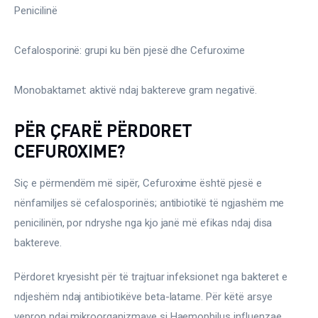
Penicilinë
Cefalosporinë: grupi ku bën pjesë dhe Cefuroxime
Monobaktamet: aktivë ndaj baktereve gram negativë.
PËR ÇFARË PËRDORET
CEFUROXIME?
Siç e përmendëm më sipër, Cefuroxime është pjesë e 
nënfamiljes së cefalosporinës; antibiotikë të ngjashëm me 
penicilinën, por ndryshe nga kjo janë më efikas ndaj disa 
baktereve.
Përdoret kryesisht për të trajtuar infeksionet nga bakteret e 
ndjeshëm ndaj antibiotikëve beta-latame. Për këtë arsye 
vepron ndaj mikroorganizmave si Haemophilus influenzae, 