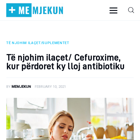
TË NJOHIM ILAÇET/SUPLEMENTET
Home
Të njohim ilaçet/ Cefuroxime,
Alergjite
kur përdoret ky lloj antibiotiku
Dermatologji
BY
MEMJEKUN
FEBRUARY 10, 2021
Embriologji
Endokrinologji
Gastroeneterologji