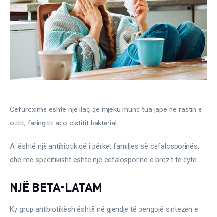
Gjinekologji/ Andrologji
Hematologji
Intervista
Laborator dhe Radiologji
Mirëqenie
Cefuroxime është një ilaç që mjeku mund tua japë në rastin e 
Nena dhe Femija
otitit, faringitit apo cistitit bakterial.
Ai është një antibiotik që i përket familjes së cefalosporinës, 
Okulistike
dhe më specifikisht është një cefalosporinë e brezit të dytë.
Onkologji
NJË BETA-LATAM
ORL
Ky grup antibiotikësh është në gjendje të pengojë sintezën e 