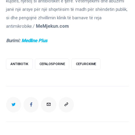
kujdes, njësoj si antibiotikët e tjerë. Vetëmjekimi dhe abuzimi 
janë një arsye për një shqetësim të madh për shëndetin publik, 
si dhe pengojnë zhvillimin klinik të barnave të reja 
antimikrobike./ 
MeMjekun.com
Burimi: 
Medline Plus
ANTIBIOTIK
CEFALOSPORINE
CEFUROXIME
TWITTER
FACEBOOK
EMAIL
COPY
URL
TO