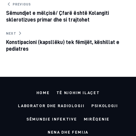
Post
PREVIOUS
Sëmundjet e mëlçisë/ Çfarë është Kolangiti
navigation
CLIPBOARD
sklerotizues primar dhe si trajtohet
NEXT
Konstipacioni (kapsllëku) tek fëmijët, këshillat e
pediatres
HOME
TË NJOHIM ILAÇET
LABORATOR DHE RADIOLOGJI
PSIKOLOGJI
SËMUNDJE INFEKTIVE
MIRËQENIE
NENA DHE FEMIJA