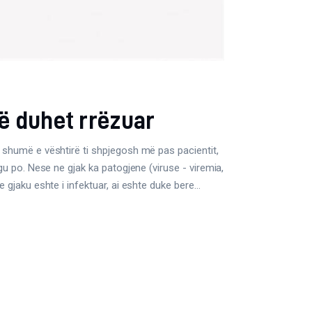
që duhet rrëzuar
 shumë e vështirë ti shpjegosh më pas pacientit,
gu po. Nese ne gjak ka patogjene (viruse - viremia,
e gjaku eshte i infektuar, ai eshte duke bere…