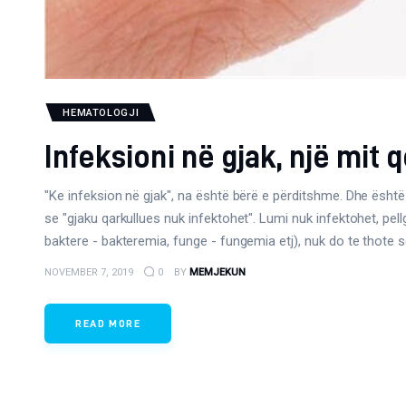
HEMATOLOGJI
Infeksioni në gjak, një mit 
"Ke infeksion në gjak", na është bërë e përditshme. Dhe është
se "gjaku qarkullues nuk infektohet". Lumi nuk infektohet, pell
baktere - bakteremia, funge - fungemia etj), nuk do te thote s
NOVEMBER 7, 2019
0
BY
MEMJEKUN
READ MORE