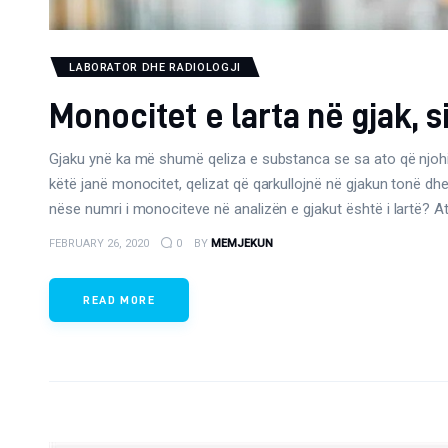
LABORATOR DHE RADIOLOGJI
Monocitet e larta në gjak, 
Gjaku ynë ka më shumë qeliza e substanca se sa ato që njohi
këtë janë monocitet, qelizat që qarkullojnë në gjakun tonë dhe
nëse numri i monociteve në analizën e gjakut është i lartë? 
FEBRUARY 26, 2020
0
BY
MEMJEKUN
READ MORE