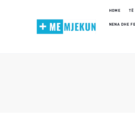
Home
HOME
TË
Alergjite
NENA DHE F
Dermatologji
Embriologji
Endokrinologji
Gastroeneterologji
Gjinekologji/ Andrologji
Hematologji
Intervista