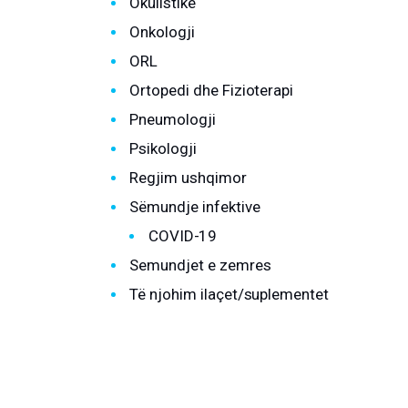
Okulistike
Regjim ushqimor
Onkologji
Sëmundje infektive
ORL
Ortopedi dhe Fizioterapi
COVID-19
Pneumologji
Risite shkencore dhe mjekesore per COVID-19
Psikologji
Semundjet e zemres
Regjim ushqimor
Sëmundje infektive
Të njohim ilaçet/suplementet
COVID-19
Semundjet e zemres
Të njohim ilaçet/suplementet