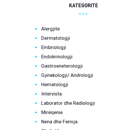
KATEGORITE
Laborator dhe Radiologji
Mirëqenie
Alergjite
Nena dhe Femija
Dermatologji
Embriologji
Okulistike
Endokrinologji
Onkologji
Gastroeneterologji
Gjinekologji/ Andrologji
ORL
Hematologji
Ortopedi dhe Fizioterapi
Intervista
Laborator dhe Radiologji
Pneumologji
Mirëqenie
Psikologji
Nena dhe Femija