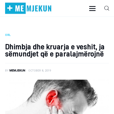
ORL
Home
Dhimbja dhe kruarja e veshit, ja
Alergjite
sëmundjet që e paralajmërojnë
Dermatologji
BY
MEMJEKUN
OCTOBER 8, 2019
Embriologji
Endokrinologji
Gastroeneterologji