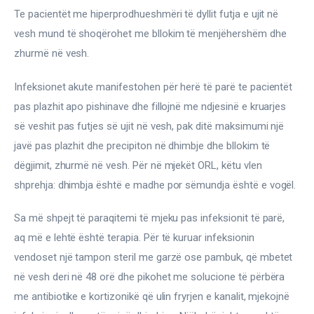
Te pacientët me hiperprodhueshmëri të dyllit futja e ujit në 
vesh mund të shoqërohet me bllokim të menjëhershëm dhe 
zhurmë në vesh.
Infeksionet akute manifestohen për herë të parë te pacientët 
pas plazhit apo pishinave dhe fillojnë me ndjesinë e kruarjes 
së veshit pas futjes së ujit në vesh, pak ditë maksimumi një 
javë pas plazhit dhe precipiton në dhimbje dhe bllokim të 
dëgjimit, zhurmë në vesh. Për në mjekët ORL, këtu vlen 
shprehja: dhimbja është e madhe por sëmundja është e vogël.
Sa më shpejt të paraqitemi të mjeku pas infeksionit të parë, 
aq më e lehtë është terapia. Për të kuruar infeksionin 
vendoset një tampon steril me garzë ose pambuk, që mbetet 
në vesh deri në 48 orë dhe pikohet me solucione të përbëra 
me antibiotike e kortizonikë që ulin fryrjen e kanalit, mjekojnë 