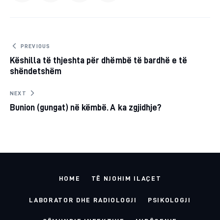
URL
TO
Post
PREVIOUS
Këshilla të thjeshta për dhëmbë të bardhë e të
navigation
CLIPBOARD
shëndetshëm
NEXT
Bunion (gungat) në këmbë. A ka zgjidhje?
HOME
TË NJOHIM ILAÇET
LABORATOR DHE RADIOLOGJI
PSIKOLOGJI