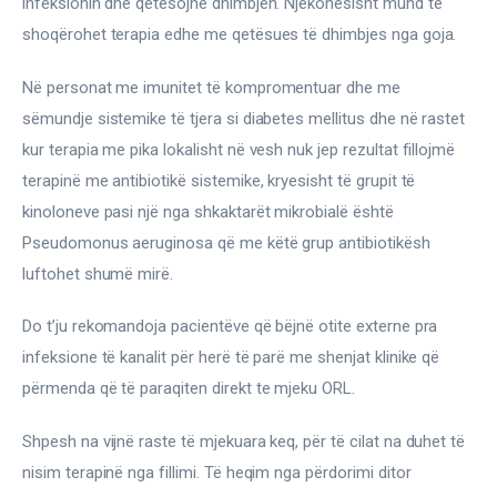
infeksionin dhe qetësojnë dhimbjen. Njëkohësisht mund të 
shoqërohet terapia edhe me qetësues të dhimbjes nga goja.
Në personat me imunitet të kompromentuar dhe me 
sëmundje sistemike të tjera si diabetes mellitus dhe në rastet 
kur terapia me pika lokalisht në vesh nuk jep rezultat fillojmë 
terapinë me antibiotikë sistemike, kryesisht të grupit të 
kinoloneve pasi një nga shkaktarët mikrobialë është 
Pseudomonus aeruginosa që me këtë grup antibiotikësh 
luftohet shumë mirë.
Do t’ju rekomandoja pacientëve që bëjnë otite externe pra 
infeksione të kanalit për herë të parë me shenjat klinike që 
përmenda që të paraqiten direkt te mjeku ORL.
Shpesh na vijnë raste të mjekuara keq, për të cilat na duhet të 
nisim terapinë nga fillimi. Të heqim nga përdorimi ditor 