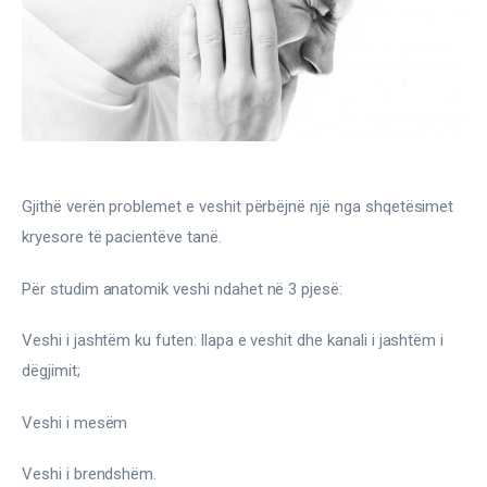
Gjinekologji/ Andrologji
Hematologji
Intervista
Laborator dhe Radiologji
Gjithë verën problemet e veshit përbëjnë një nga shqetësimet 
Mirëqenie
kryesore të pacientëve tanë.
Nena dhe Femija
Për studim anatomik veshi ndahet në 3 pjesë:
Okulistike
Veshi i jashtëm ku futen: llapa e veshit dhe kanali i jashtëm i 
dëgjimit;
Onkologji
Veshi i mesëm
ORL
Veshi i brendshëm.