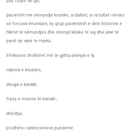
pas futjes së ujit,
pacientët me sëmundje kronike, si diabet, si rezultat i rënies 
së forcave imunitare, ky grup pacientësh e dinë historinë e 
fillimit të sëmundjes dhe shenjat klinike të saj dhe janë të 
parët që vijnë te mjeku.
Infeksioni zhvillohet me të gjitha shenjat e tij:
ndjesia e kruarjes,
skuqja e kanalit,
fryrja e mureve të kanalit ,
dhimbja,
prodhimi i sekrecioneve purulente