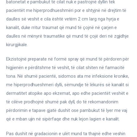
batonetat e pambukut të cilat nuk e pastrojnë dyllin tek 
pacientët me hiperprodhueshmëri por e shtyjnë në drejtim të 
daulles së veshit e cila është vetëm 2 cm larg nga hyrja e 
kanalit, duke rritur traumat që mund të çojnë në çarjen e 
daulles në mënyrë traumatike që mund të çojë deri në zgjidhje 
kirurgjikale.
Ekzistojnë preparate në formë spray që mund të përdoren për 
higjienën e përditshme të veshit, të cilat shiten në farmacitë 
tona. Në shumë pacientë, sidomos ata me infeksione kronike, 
me hiperprodhueshmeri dylli, sëmundje të lëkurës së kanalit si 
dermatitet atopike apo ekzemat, apo edhe pacientët veshët e 
të cilëve prodhojnë shumë pak dyll, do të rekomandonim 
përdorimin e tapave gjatë dushit ose pambukut të lyer me vaj 
që e mban ujin në sipërfaqe dhe nuk lejon lagien e kanalit.
Pas dushit në gradacionin e ulët mund ta thajnë edhe veshin 