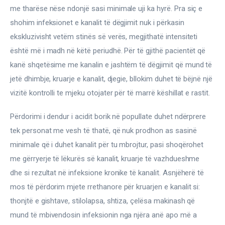
me tharëse nëse ndonjë sasi minimale uji ka hyrë. Pra siç e 
shohim infeksionet e kanalit të dëgjimit nuk i përkasin 
ekskluzivisht vetëm stinës së verës, megjithatë intensiteti 
është më i madh në këtë periudhë. Për të gjithë pacientët që 
kanë shqetësime me kanalin e jashtëm të dëgjimit që mund të 
jetë dhimbje, kruarje e kanalit, djegie, bllokim duhet të bëjnë një 
vizitë kontrolli te mjeku otojater për të marrë këshillat e rastit.
Përdorimi i dendur i acidit borik në popullate duhet ndërprere 
tek personat me vesh të thatë, që nuk prodhon as sasinë 
minimale që i duhet kanalit për tu mbrojtur, pasi shoqërohet 
me gërryerje të lëkurës së kanalit, kruarje të vazhdueshme 
dhe si rezultat në infeksione kronike të kanalit. Asnjëherë të 
mos të përdorim mjete rrethanore për kruarjen e kanalit si: 
thonjtë e gishtave, stilolapsa, shtiza, çelësa makinash që 
mund të mbivendosin infeksionin nga njëra anë apo më a 