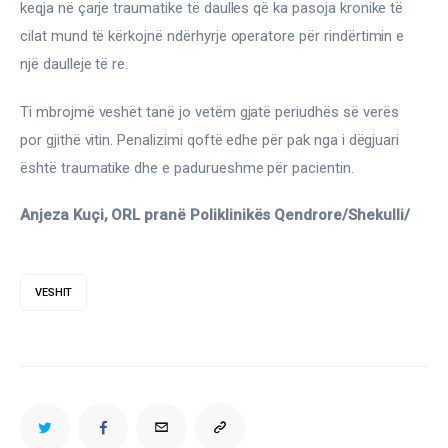
keqja në çarje traumatike të daulles që ka pasoja kronike të 
cilat mund të kërkojnë ndërhyrje operatore për rindërtimin e 
një daulleje të re.
Ti mbrojmë veshët tanë jo vetëm gjatë periudhës së verës 
por gjithë vitin. Penalizimi qoftë edhe për pak nga i dëgjuari 
është traumatike dhe e padurueshme për pacientin.
Anjeza Kuçi, ORL pranë Poliklinikës Qendrore/Shekulli/
VESHIT
TWITTER
FACEBOOK
EMAIL
COPY