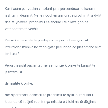
Ortopedi dhe Fizioterapi
Kur flasim për veshin e notarit jemi përqendruar te kanali i 
Pneumologji
jashtëm i dëgjimit. Në të ndodhen gjendrat e prodhimit të dyllit 
dhe të yndyrës, prodhimi i balancuar i të cilave çon në 
Psikologji
vetëpastrim të veshit.
Regjim ushqimor
Përse ka pacientë të predispozuar për të bërë çdo vit 
infeksione kronike në vesh gjatë periudhës së plazhit dhe cilët 
Sëmundje infektive
janë ata?
COVID-19
Përgjithësisht pacientët me sëmundje kronike të kanalit të 
Risite shkencore dhe mjekesore per COVID-19
jashtëm, si:
Semundjet e zemres
dermatite kronike,
Të njohim ilaçet/suplementet
me hiperprodhueshmëri të prodhimit të dyllit, si rezultat i 
kruarjes që i bëjnë veshit nga ndjesia e bllokimit të dëgjimit 