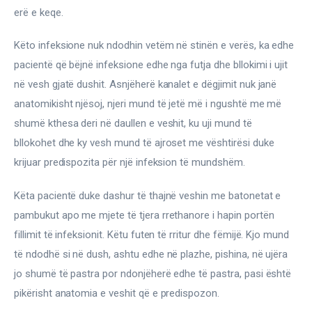
erë e keqe.
Këto infeksione nuk ndodhin vetëm në stinën e verës, ka edhe 
pacientë që bëjnë infeksione edhe nga futja dhe bllokimi i ujit 
në vesh gjatë dushit. Asnjëherë kanalet e dëgjimit nuk janë 
anatomikisht njësoj, njeri mund të jetë më i ngushtë me më 
shumë kthesa deri në daullen e veshit, ku uji mund të 
bllokohet dhe ky vesh mund të ajroset me vështirësi duke 
krijuar predispozita për një infeksion të mundshëm.
Këta pacientë duke dashur të thajnë veshin me batonetat e 
pambukut apo me mjete të tjera rrethanore i hapin portën 
fillimit të infeksionit. Këtu futen të rritur dhe fëmijë. Kjo mund 
të ndodhë si në dush, ashtu edhe në plazhe, pishina, në ujëra 
jo shumë të pastra por ndonjëherë edhe të pastra, pasi është 
pikërisht anatomia e veshit që e predispozon.