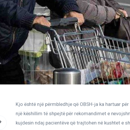
Kjo është një përmbledhje që OBSH-ja ka hartuar për
një këshillim të shpejtë për rekomandimet e nevojsh
kujdesin ndaj pacientëve që trajtohen në kushtet e sh
COPY