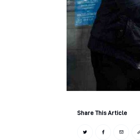
Regjim ushqimor
Sëmundje infektive
COVID-19
Risite shkencore dhe mjekesore per COVID-19
Semundjet e zemres
Të njohim ilaçet/suplementet
Share This Article
TWITTER
FACEBOOK
EMAIL