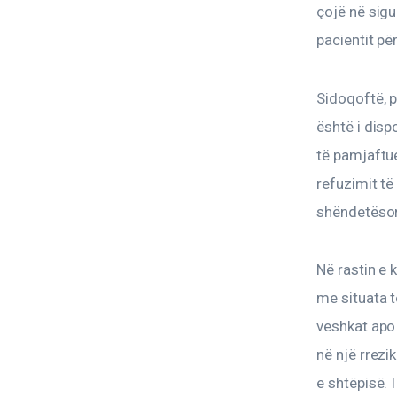
çojë në sigu
pacientit pë
Sidoqoftë, p
është i disp
të pamjaftue
refuzimit të 
shëndetësor
Në rastin e 
me situata 
veshkat apo
në një rrezi
e shtëpisë. 