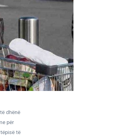
 të dhënë 
me për 
tëpisë të 