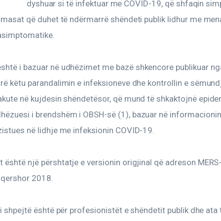
dyshuar si të infektuar me COVID-19, që shfaqin sim
URL
e masat që duhet të ndërmarrë shëndeti publik lidhur me men
asimptomatike.
TO
CLIPBOARD
shtë i bazuar në udhëzimet me bazë shkencore publikuar ng
rë këtu parandalimin e infeksioneve dhe kontrollin e sëmund
 akute në kujdesin shëndetësor, që mund të shkaktojnë epide
hëzuesi i brendshëm i OBSH-së (1), bazuar në informacioni
zistues në lidhje me infeksionin COVID-19.
 është një përshtatje e versionin origjinal që adreson MERS
ë qershor 2018.
 i shpejtë është për profesionistët e shëndetit publik dhe ata 