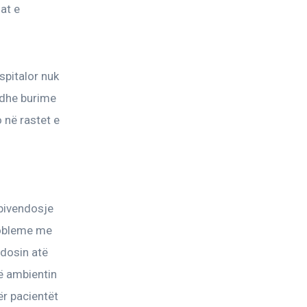
at e 
spitalor nuk 
 dhe burime 
 në rastet e 
mbivendosje 
robleme me 
dosin atë 
në ambientin 
ër pacientët 