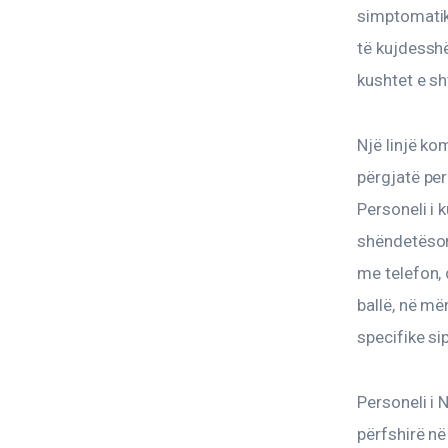
simptomatik
të kujdesshë
kushtet e sh
Një linjë k
përgjatë per
Personeli i 
shëndetësor
me telefon, 
ballë, në më
specifike si
Personeli i 
përfshirë në