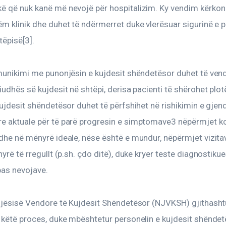
ë që nuk kanë më nevojë për hospitalizim. Ky vendim kërkon 
m klinik dhe duhet të ndërmerret duke vlerësuar sigurinë e pa
tëpisë[3].
omunikimi me punonjësin e kujdesit shëndetësor duhet të ven
iudhës së kujdesit në shtëpi, derisa pacienti të shërohet plotë
kujdesit shëndetësor duhet të përfshihet në rishikimin e gjen
e aktuale për të parë progresin e simptomave3 nëpërmjet k
dhe në mënyrë ideale, nëse është e mundur, nëpërmjet vizitav
nyrë të rregullt (p.sh. çdo ditë), duke kryer teste diagnostikue
pas nevojave.
Njësisë Vendore të Kujdesit Shëndetësor (NJVKSH) gjithashtu
 këtë proces, duke mbështetur personelin e kujdesit shëndet