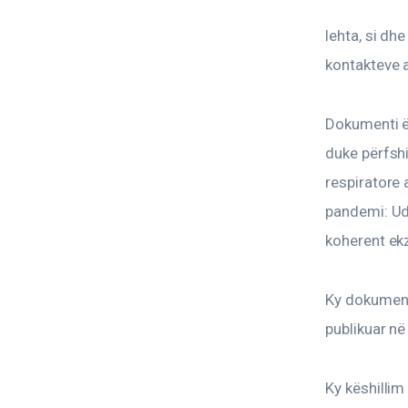
lehta, si dh
kontakteve 
Dokumenti ë
duke përfshi
respiratore
pandemi: Ud
koherent ek
Ky dokument
publikuar n
Ky këshillim