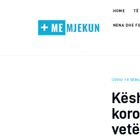
Home
HOME
TË
Alergjite
NENA DHE F
Dermatologji
Embriologji
Endokrinologji
COVID-19
SËMU
Gastroeneterologji
Kësh
Gjinekologji/ Andrologji
koro
Hematologji
vetë
Intervista