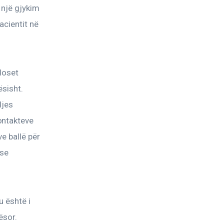
një gjykim 
cientit në 
doset 
sisht. 
djes 
ontakteve 
e ballë për 
se 
 është i 
ësor.