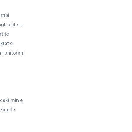
 mbi 
trollit se 
t të 
ktet e 
 monitorimi 
caktimin e 
ziqe të 