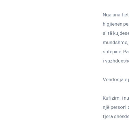
Nga ana tjet
higjienën pe
si të kujdes
mundshme, d
shtëpisë. Pa
i vazhduesh
Vendosja e p
Kufizimi i n
një personi 
tjera shënde