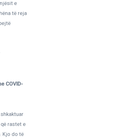
jësit e 
hëna të reja 
pejtë 
 
 me COVID-
 shkaktuar 
ë rastet e 
 Kjo do të 