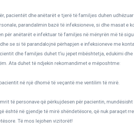
ër, pacientët dhe anëtarët e tjerë të familjes duhen udhëzuar
rsonale, parandalimin bazë të infeksioneve, si dhe masat e kon
en për anëtarët e infektuar të familjes në mënyrën më të sigur
he se si të parandalojnë përhapjen e infeksioneve me konta
cientit dhe familjes duhet t’iu jepet mbështetja, edukimi dhe
ëm. Ata duhet të ndjekin rekomandimet e mëposhtme:
acientit në një dhomë të veçantë me ventilim të mirë.
umrit të personave që përkujdesen për pacientin, mundësisht 
që është në gjendje të mirë shëndetësore, që nuk paraqet rre
tësore. Të mos lejohen vizitorët!