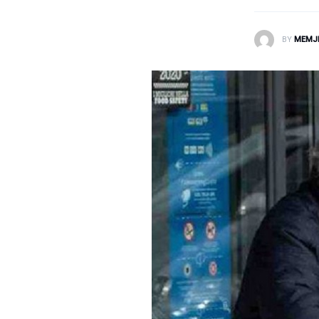
Laborator dhe Radiologji
BY
MEMJ
Mirëqenie
Nena dhe Femija
Okulistike
Onkologji
ORL
Ortopedi dhe Fizioterapi
Pneumologji
Psikologji