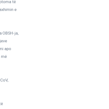
ptoma të 
axhimin e 
a OBSH-ja, 
jeve 
mi apo 
n më 
-CoV, 
të 