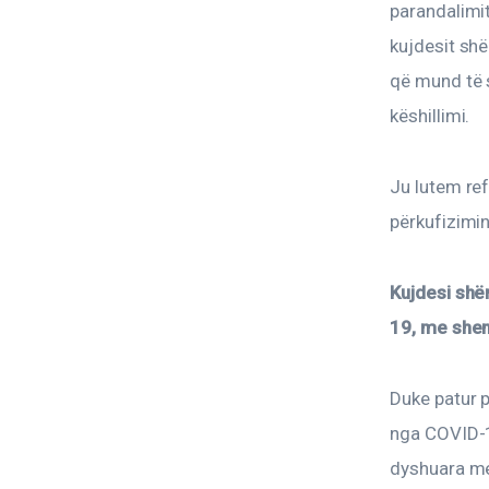
parandalimit
kujdesit shë
që mund të s
këshillimi.
Ju lutem ref
përkufizimin 
Kujdesi shë
19, me shenj
Duke patur 
nga COVID-1
dyshuara me