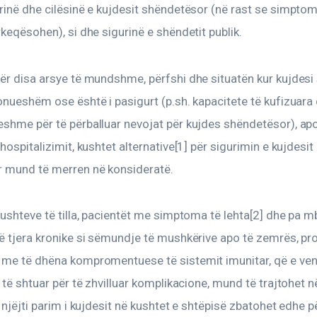
rinë dhe cilësinë e kujdesit shëndetësor (në rast se simptom
rkeqësohen), si dhe sigurinë e shëndetit publik.
ër disa arsye të mundshme, përfshi dhe situatën kur kujdesi 
onueshëm ose është i pasigurt (p.sh. kapacitete të kufizuara
shme për të përballuar nevojat për kujdes shëndetësor), apo
hospitalizimit, kushtet alternative[1] për sigurimin e kujdesit 
 mund të merren në konsideratë.
kushteve të tilla, pacientët me simptoma të lehta[2] dhe pa 
të tjera kronike si sëmundje të mushkërive apo të zemrës, p
 me të dhëna kompromentuese të sistemit imunitar, që e ven
k të shtuar për të zhvilluar komplikacione, mund të trajtohet 
I njëjti parim i kujdesit në kushtet e shtëpisë zbatohet edhe p