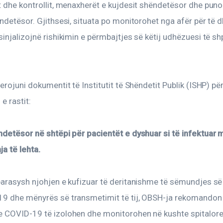
 dhe kontrollit, menaxherët e kujdesit shëndetësor dhe punon
ndetësor. Gjithsesi, situata po monitorohet nga afër për të d
injalizojnë rishikimin e përmbajtjes së këtij udhëzuesi të sh
erojuni dokumentit të Institutit të Shëndetit Publik (ISHP) për
e rastit:
ndetësor në shtëpi për pacientët e dyshuar si të infektuar
a të lehta.
parasysh njohjen e kufizuar të deritanishme të sëmundjes së
9 dhe mënyrës së transmetimit të tij, OBSH-ja rekomandon q
 COVID-19 të izolohen dhe monitorohen në kushte spitalore.