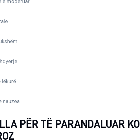
ë e moderuar
tale
dukshëm
hqyerje
 lëkurë
e nauzea
LLA PËR TË PARANDALUAR KO
ROZ