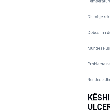
Temperatur
Dhimbje rek
Dobësim i 
Mungesë us
Probleme në
Rëndesë dh
KËSHI
ULÇE