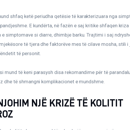
URL
nd shfaq ketë periudha qetësie të karakterizuara nga simp
TO
 pandjeshme. E kundërta, në fazën e saj kritike shfaqen kriza
CLIPBOARD
e simptomave si diarre, dhimbje barku. Trajtimi i saj ndrysh
mjekësore të tjera dhe faktorëve mes të cilave mosha, stili i 
ëndetit të personit.
ësi mund të keni parasysh disa rekomandime për të parandalu
eroz dhe të shmangni komplikacionet e mundshme.
 NJOHIM NJË KRIZË TË KOLITIT
ROZ