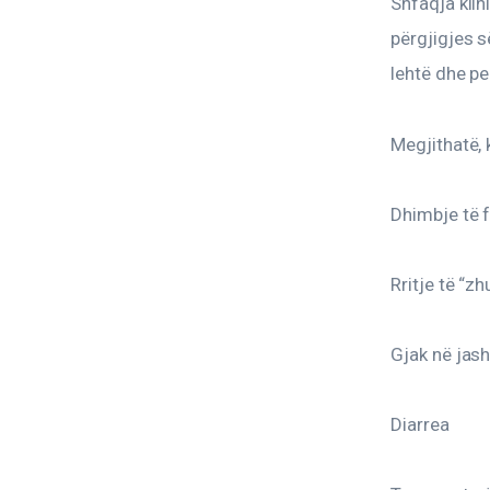
Shfaqja klin
përgjigjes s
lehtë dhe p
Megjithatë,
Dhimbje të 
Rritje të “z
Gjak në jash
Diarrea