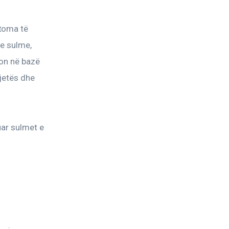
toma të 
 e sulme, 
on në bazë 
jetës dhe 
ar sulmet e 