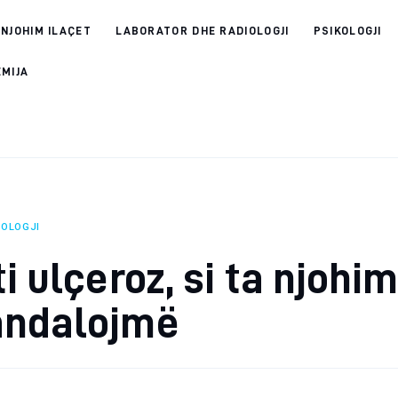
 NJOHIM ILAÇET
LABORATOR DHE RADIOLOGJI
PSIKOLOGJI
EMIJA
OLOGJI
ti ulçeroz, si ta njohi
andalojmë