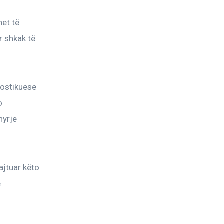
et të 
 shkak të 
nostikuese 
o 
hyrje 
ajtuar këto 
 