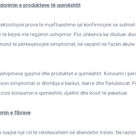
rdorimin e produkteve të qumështit
 ekzistojnë prova të mjaftueshme që konfirmojnë se sulmet e 
ë të bëjnë me regjimin ushqimor. Por, shkenca ka zbuluar dis
 mund të përkeqësojnë simptomat, në veçanti në fazën akute 
ushqimeve gjejmë dhe produktet e qumështit. Konsumi i përd
son simptomat si dhimbja e barkut, diarre dhe flatulencat. P
izoni konsumin e qumështit, djathit dhe kosit të paketuar.
umin e fibrave
e luajnë një rol të rëndësishëm në shëndetin tretës. Në rastin e