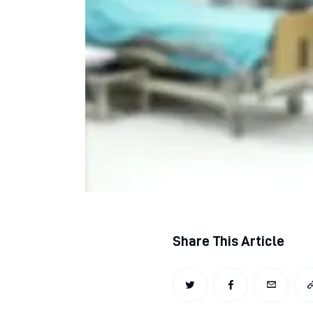
Regjim ushqimor
Sëmundje infektive
COVID-19
Risite shkencore dhe mjekesore per COVID-19
Semundjet e zemres
Të njohim ilaçet/suplementet
Share This Article
TWITTER
FACEBOOK
EMAIL