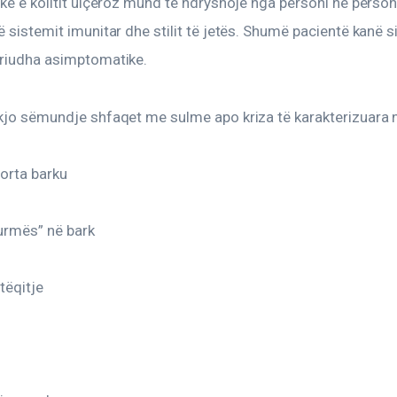
ike e kolitit ulçeroz mund të ndryshojë nga personi në person,
ë sistemit imunitar dhe stilit të jetës. Shumë pacientë kanë 
eriudha asimptomatike.
 kjo sëmundje shfaqet me sulme apo kriza të karakterizuara 
forta barku
hurmës” në bark
tëqitje