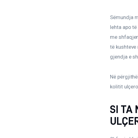
Sëmundja mu
lehta apo të
me shfaqjen 
të kushteve 
gjendja e sh
Në përgjith
kolitit ulç
SI TA
ULÇE