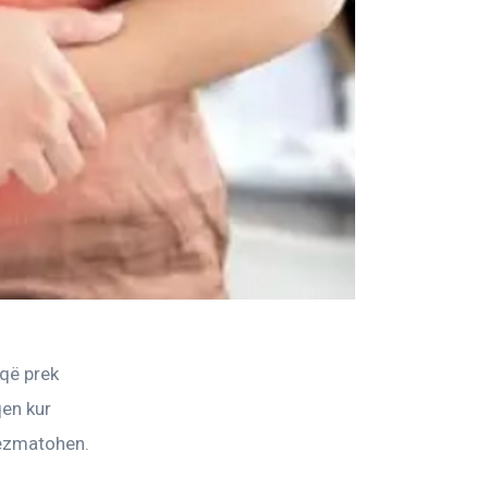
që prek 
qen kur 
pezmatohen. 