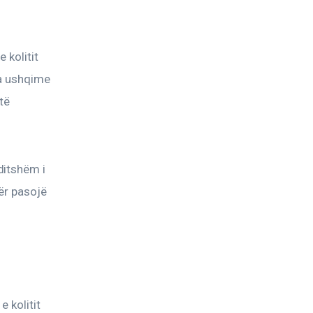
kolitit 
a ushqime 
të 
itshëm i 
ër pasojë 
 kolitit 