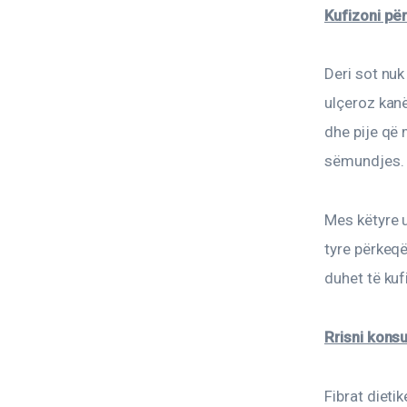
Kufizoni pë
Deri sot nuk
ulçeroz kan
dhe pije që
sëmundjes.
Mes këtyre 
tyre përkeqë
duhet të kuf
Rrisni kons
Fibrat dietik