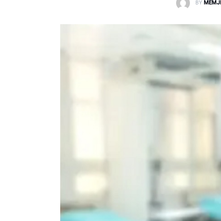
BY
MEMJ
Laborator dhe Radiologji
Mirëqenie
Nena dhe Femija
Okulistike
Onkologji
ORL
Ortopedi dhe Fizioterapi
Pneumologji
Psikologji