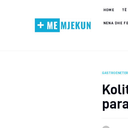
Home
HOME
TË
Alergjite
NENA DHE F
Dermatologji
Embriologji
Endokrinologji
GASTROENETER
Gastroeneterologji
Koli
Gjinekologji/ Andrologji
par
Hematologji
Intervista