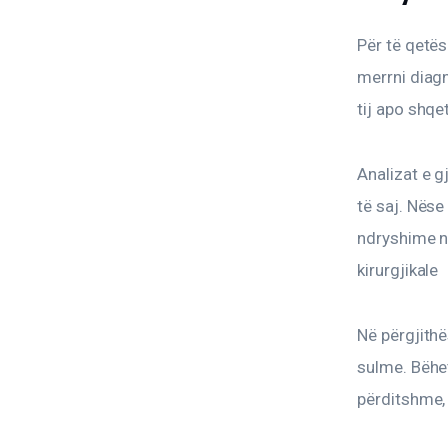
Për të qetës
merrni diag
tij apo shqe
Analizat e g
të saj. Nëse
ndryshime në
kirurgjikale
Në përgjithë
sulme. Bëhet
përditshme, 