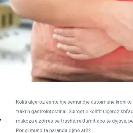
Koliti ulçeroz është një sëmundje autoimune kronike 
traktin gastrointestinal. Sulmet e kolitit ulçeroz shfa
mukoza e zorrës së trashë, rektumit apo të dyjave, 
COPY
Por si mund ta parandalojmë atë?