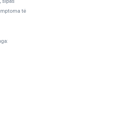
 sipas 
simptoma të 
nga: