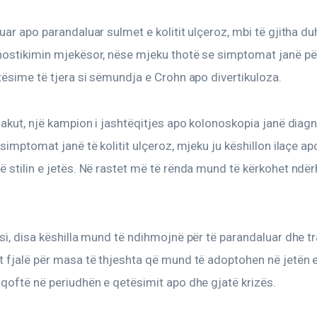
uar apo parandaluar sulmet e kolitit ulçeroz, mbi të gjitha duh
nostikimin mjekësor, nëse mjeku thotë se simptomat janë për
tësime të tjera si sëmundja e Crohn apo divertikuloza.
jakut, një kampion i jashtëqitjes apo kolonoskopia janë diag
 simptomat janë të kolitit ulçeroz, mjeku ju këshillon ilaçe ap
 stilin e jetës. Në rastet më të rënda mund të kërkohet ndër
si, disa këshilla mund të ndihmojnë për të parandaluar dhe tr
 fjalë për masa të thjeshta që mund të adoptohen në jetën e
qoftë në periudhën e qetësimit apo dhe gjatë krizës.