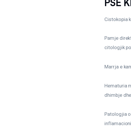
PSE K
Cistokopia 
Pamje direk
citologjik p
Marrja e kam
Hematuria m
dhimbje dhe
Patologjia o
inflamacioni