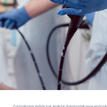
Cistoskopia është një analizë diagnostikuese endosk