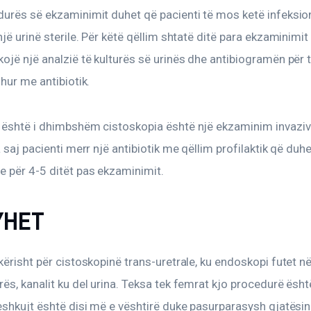
urës së ekzaminimit duhet që pacienti të mos ketë infeksion
një urinë sterile. Për këtë qëllim shtatë ditë para ekzaminimit
ojë një analzië të kulturës së urinës dhe antibiogramën për 
uhur me antibiotik.
është i dhimbshëm cistoskopia është një ekzaminim invaziv p
a saj pacienti merr një antibiotik me qëllim profilaktik që duhe
e për 4-5 ditët pas ekzaminimit.
YHET
kërisht për cistoskopinë trans-uretrale, ku endoskopi futet në
ës, kanalit ku del urina. Teksa tek femrat kjo procedurë ësht
eshkujt është disi më e vështirë duke pasurparasysh gjatësin