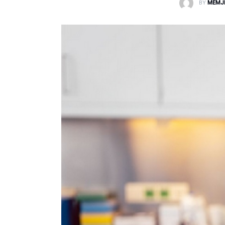
BY
MEMJ
Laborator dhe Radiologji
Mirëqenie
Nena dhe Femija
Okulistike
Onkologji
ORL
Ortopedi dhe Fizioterapi
Pneumologji
Psikologji