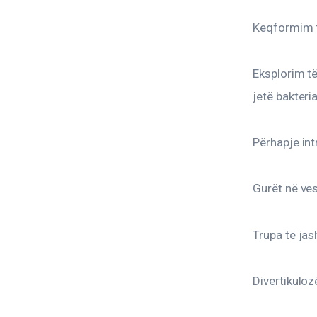
Keqformim t
Eksplorim të
jetë bakteria
Përhapje int
Gurët në ve
Trupa të ja
Divertikuloz