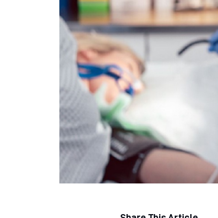
Regjim ushqimor
Sëmundje infektive
COVID-19
Risite shkencore dhe mjekesore per COVID-19
Semundjet e zemres
Të njohim ilaçet/suplementet
Share This Article