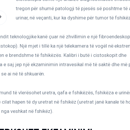
tregon për shumë patologji të pjesës së poshtme të a
urinar, në veçanti, kur ka dyshime për tumor të fshikë
COPY
URL
undit teknologjike kanë çuar në zhvillimin e një fibroendeskopi
istokop). Një mjet i tillë ka një telekamera të vogël në ekstrem
TO
n e brendshme të fshikëzës. Kalibri i butë i cistoskopit dhe 
CLIPBOARD
 e saj jep një ekzaminimin intravesikal më të saktë dhe më p
se ai në të shkuarën.
und të vlerësohet uretra, qafa e fshikëzës, fshikëza e urinë
 cilat hapen të dy uretrat në fshikëz (uretrat janë kanale të ho
 nga veshkat në fshikëz).