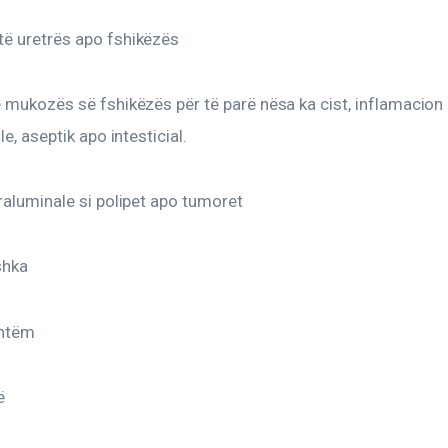
ë uretrës apo fshikëzës
 mukozës së fshikëzës për të parë nësa ka cist, inflamacion
le, aseptik apo intesticial.
raluminale si polipet apo tumoret
shka
shtëm
ë