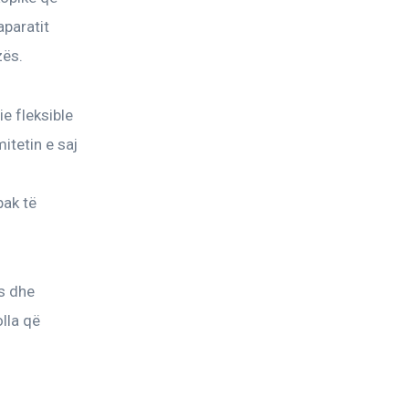
paratit 
zës.
e fleksible 
itetin e saj 
ak të 
s dhe 
lla që 