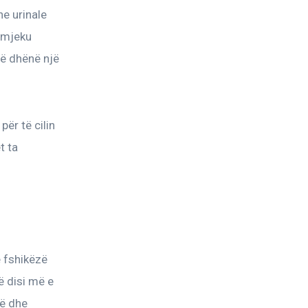
e urinale 
 mjeku 
të dhënë një 
ër të cilin 
t ta 
 fshikëzë 
ë disi më e 
ë dhe 