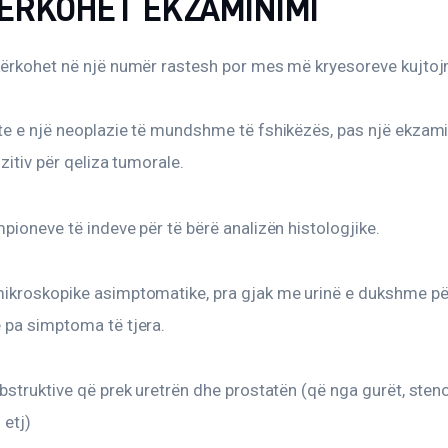
ERKOHET EKZAMINIMI
kërkohet në një numër rastesh por mes më kryesoreve kujtoj
te e një neoplazie të mundshme të fshikëzës, pas një ekzami
ozitiv për qeliza tumorale.
pioneve të indeve për të bërë analizën histologjike.
ikroskopike asimptomatike, pra gjak me urinë e dukshme për
 pa simptoma të tjera.
bstruktive që prek uretrën dhe prostatën (që nga gurët, steno
 etj)