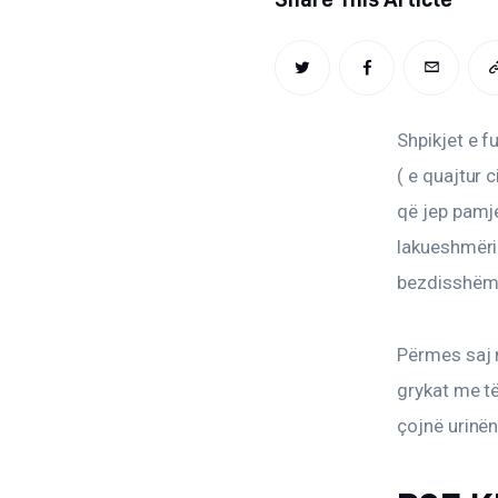
TWITTER
FACEBOOK
EMAIL
Shpikjet e f
( e quajtur c
që jep pamje
lakueshmëria
bezdisshëm 
Përmes saj m
grykat me të
çojnë urinën