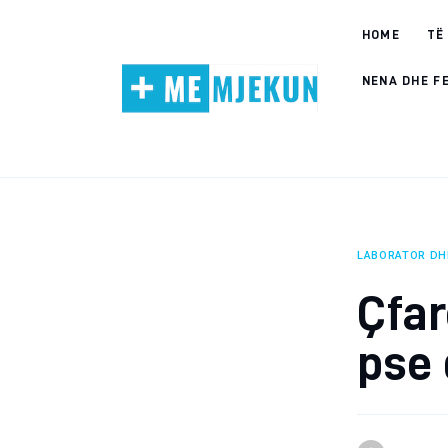
Home
HOME
TË
Alergjite
NENA DHE F
Dermatologji
Embriologji
Endokrinologji
LABORATOR DH
Gastroeneterologji
Çfar
Gjinekologji/ Andrologji
pse
Hematologji
Intervista