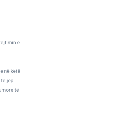
rejtimin e 
e në këtë 
të jep 
tumore të 