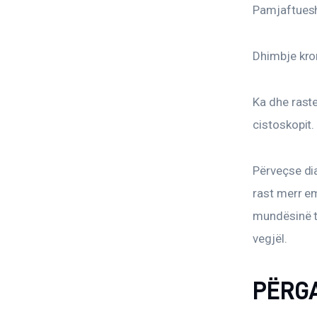
Pamjaftuesh
Dhimbje kron
Ka dhe raste
cistoskopit.
Përveçse dia
rast merr em
mundësinë të
vegjël.
PËRGA