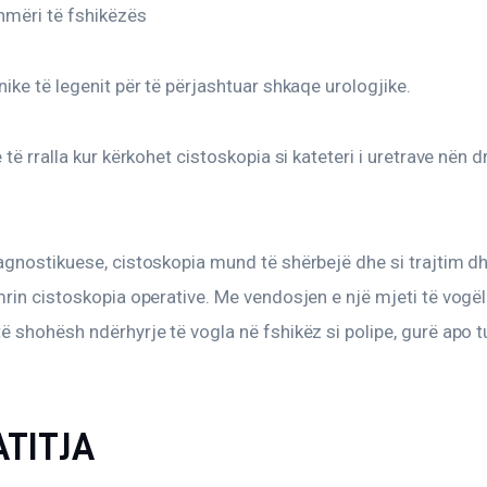
mëri të fshikëzës
ike të legenit për të përjashtuar shkaqe urologjike.
 të rralla kur kërkohet cistoskopia si kateteri i uretrave nën d
gnostikuese, cistoskopia mund të shërbejë dhe si trajtim dh
rin cistoskopia operative. Me vendosjen e një mjeti të vogël 
 shohësh ndërhyrje të vogla në fshikëz si polipe, gurë apo 
TITJA