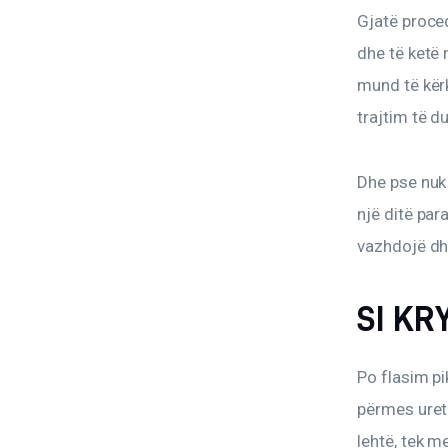
Gjatë proced
dhe të ketë 
mund të kërk
trajtim të d
Dhe pse nuk 
një ditë par
vazhdojë dh
SI KR
Po flasim pi
përmes uretr
lehtë, tek m