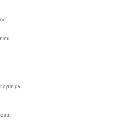
më:
nimi 
 syrin pa 
zatr, 