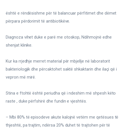
është e rëndësishme për të balancuar përfitimet dhe dëmet 
përpara përdorimit të antibiotikëve.
Diagnoza vihet duke e parë me otoskop, Ndihmojnë edhe 
shenjat klinike.
Kur ka rrjedhje merret material për mbjellje në laboratorit 
bakteriologjik dhe përcaktohet saktë shkaktarin dhe ilaçi që i 
vepron më mirë.
Stina e ftohtë është periudha që i ndeshim më shpesh këto 
raste , duke përfshirë dhe fundin e vjeshtës.
– Mbi 80% të episodeve akute kalojnë vetëm me qetësues të 
thjeshtë, pa trajtim, ndërsa 20% duhet të trajtohen për të 