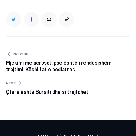
TWITTER
FACEBOOK
EMAIL
COPY
URL
TO
Post
PREVIOUS
Mjekimi me aerosol, pse është i rëndësishëm
navigation
CLIPBOARD
trajtimi. Këshillat e pediatres
NEXT
Çfarë është Bursiti dhe si trajtohet
HOME
TË NJOHIM ILAÇET