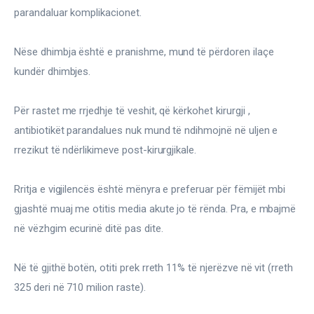
parandaluar komplikacionet.
Nëse dhimbja është e pranishme, mund të përdoren ilaçe 
kundër dhimbjes.
Për rastet me rrjedhje të veshit, që kërkohet kirurgji , 
antibiotikët parandalues ​​nuk mund të ndihmojnë në uljen e 
rrezikut të ndërlikimeve post-kirurgjikale.
Rritja e vigjilencës është mënyra e preferuar për fëmijët mbi 
gjashtë muaj me otitis media akute jo të rënda. Pra, e mbajmë 
në vëzhgim ecurinë ditë pas dite.
Në të gjithë botën, otiti prek rreth 11% të njerëzve në vit (rreth 
325 deri në 710 milion raste).