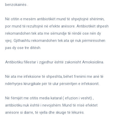
benzokainës .
Në otitin e mesëm antibiotikët mund të shpejtojnë shërimin, 
por mund të rezultojnë në efekte anësore. Antibiotikët shpesh 
rekomandohen tek ata me sëmundje të rëndë ose nën dy 
vjeç. Gjithashtu rekomandohen tek ata që nuk përmirësohen 
pas dy ose tre ditësh.
Antibiotiku fillestar i zgjedhur është zakonisht Amoksicilina.
Në ata me infeksione të shpeshta, bëhet frenimi me anë të 
ndërhyrjes kirurgjikale për të ulur përsëritjen e infeksionit.
Në fëmijët me otitis media kataral ( efuzion i veshit) , 
antibiotiku nuk është i nevojshëm. Mund të rrisë efektet 
anësore si diarre, të vjella dhe skuqje të lëkurës.