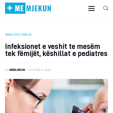
NENA DHE FEMIJA
Home
Infeksionet e veshit te mesëm
Alergjite
tek fëmijët, këshillat e pediatres
Dermatologji
BY
MEMJEKUN
OCTOBER 5, 2020
Embriologji
Endokrinologji
Gastroeneterologji