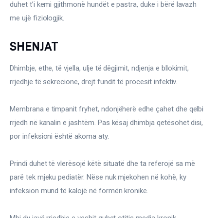
duhet t’i kemi gjithmonë hundët e pastra, duke i bërë lavazh 
me ujë fiziologjik.
SHENJAT
Dhimbje, ethe, të vjella, ulje të dëgjimit, ndjenja e bllokimit, 
rrjedhje të sekrecione, drejt fundit të procesit infektiv.
Membrana e timpanit fryhet, ndonjëherë edhe çahet dhe qelbi 
rrjedh në kanalin e jashtëm. Pas kësaj dhimbja qetësohet disi, 
por infeksioni është akoma aty.
Prindi duhet të vlerësojë këtë situatë dhe ta referojë sa më 
parë tek mjeku pediatër. Nëse nuk mjekohen në kohë, ky 
infeksion mund të kalojë në formën kronike.
Mbi dy javë rrjedhje e veshit quhet otitis media kronik.