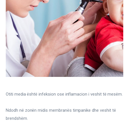
Gjinekologji/ Andrologji
Hematologji
Intervista
Laborator dhe Radiologji
Mirëqenie
Nena dhe Femija
Okulistike
Otiti media është infeksion ose inflamacion i veshit të mesëm.
Onkologji
Ndodh në zonën midis membranës timpanike dhe veshit të 
ORL
brendshëm.