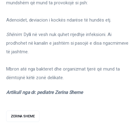
mundshëm që mund ta provokojë si psh:
Adenoidet, deviacion i kockës ndarëse të hundës etj.
Shënim
: Dylli në vesh nuk quhet rrjedhje infeksioni. Ai 
prodhohet në kanalin e jashtëm si pasojë e disa ngacmimeve 
të jashtme.
Mbron atë nga bakteret dhe organizmat tjerë që mund ta 
dëmtojnë këtë zonë delikate.
Artikull nga dr. pediatre Zerina Sheme
ZERINA SHEME