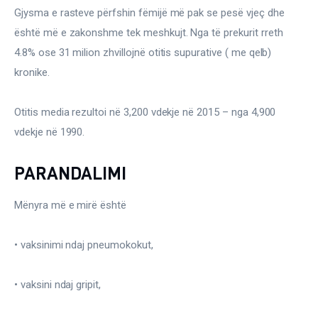
Gjysma e rasteve përfshin fëmijë më pak se pesë vjeç dhe 
është më e zakonshme tek meshkujt. Nga të prekurit rreth 
4.8% ose 31 milion zhvillojnë otitis supurative ( me qelb) 
kronike.
Otitis media rezultoi në 3,200 vdekje në 2015 – nga 4,900 
vdekje në 1990.
PARANDALIMI
Mënyra më e mirë është
• vaksinimi ndaj pneumokokut,
• vaksini ndaj gripit,