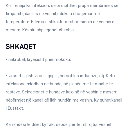
Ortopedi dhe Fizioterapi
Kur fëmija ka infeksion, qelbi mblidhet prapa membranës së 
timpanit ( daulles së veshit), duke u shoqëruar me 
Pneumologji
temperaturë. Edema e shkaktuar rrit presionin në veshin e 
mesëm. Kështu shpjegohet dhimbja.
Psikologji
SHKAQET
Regjim ushqimor
• mikrobet, kryesisht pneumokoku,
Sëmundje infektive
COVID-19
• viruset si psh virusi i gripit , hemofilus influenze, etj. Këto 
Risite shkencore dhe mjekesore per COVID-19
infeksione ndodhen në hundë, në pjesën më të madhe të 
rasteve. Sekrecionet e hundëve kalojnë në veshin e mesëm 
Semundjet e zemres
nëpërmjet një kanali që lidh hundën me veshin. Ky quhet kanali 
Të njohim ilaçet/suplementet
i Eustakit.
Ka rëndësi të dihet ky fakt sepse: për të mbrojtur veshët 