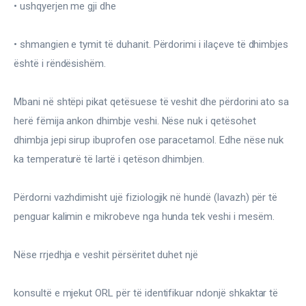
• ushqyerjen me gji dhe
• shmangien e tymit të duhanit. Përdorimi i ilaçeve të dhimbjes 
është i rëndësishëm.
Mbani në shtëpi pikat qetësuese të veshit dhe përdorini ato sa 
herë fëmija ankon dhimbje veshi. Nëse nuk i qetësohet 
dhimbja jepi sirup ibuprofen ose paracetamol. Edhe nëse nuk 
ka temperaturë të lartë i qetëson dhimbjen.
Përdorni vazhdimisht ujë fiziologjik në hundë (lavazh) për të 
penguar kalimin e mikrobeve nga hunda tek veshi i mesëm.
Nëse rrjedhja e veshit përsëritet duhet një
konsultë e mjekut ORL për të identifikuar ndonjë shkaktar të 