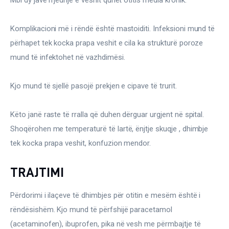
Komplikacioni më i rëndë është mastoiditi. Infeksioni mund të 
përhapet tek kocka prapa veshit e cila ka strukturë poroze 
mund të infektohet në vazhdimësi.
Kjo mund të sjellë pasojë prekjen e cipave të trurit.
Këto janë raste të rralla që duhen dërguar urgjent në spital. 
Shoqërohen me temperaturë të lartë, ënjtje skuqje , dhimbje 
tek kocka prapa veshit, konfuzion mendor.
TRAJTIMI
Përdorimi i ilaçeve të dhimbjes për otitin e mesëm është i 
rëndësishëm. Kjo mund të përfshijë paracetamol 
(acetaminofen), ibuprofen, pika në vesh me përmbajtje të 