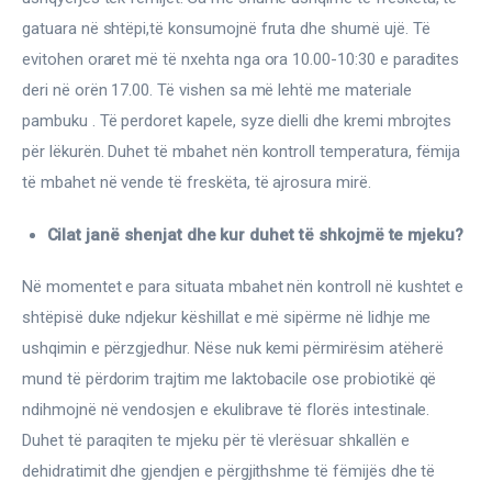
gatuara në shtëpi,të konsumojnë fruta dhe shumë ujë. Të 
evitohen oraret më të nxehta nga ora 10.00-10:30 e paradites 
deri në orën 17.00. Të vishen sa më lehtë me materiale 
pambuku . Të perdoret kapele, syze dielli dhe kremi mbrojtes 
për lëkurën. Duhet të mbahet nën kontroll temperatura, fëmija 
të mbahet në vende të freskëta, të ajrosura mirë.
Cilat janë shenjat dhe kur duhet të shkojmë te mjeku?
Në momentet e para situata mbahet nën kontroll në kushtet e 
shtëpisë duke ndjekur këshillat e më sipërme në lidhje me 
ushqimin e përzgjedhur. Nëse nuk kemi përmirësim atëherë 
mund të përdorim trajtim me laktobacile ose probiotikë që 
ndihmojnë në vendosjen e ekulibrave të florës intestinale. 
Duhet të paraqiten te mjeku për të vlerësuar shkallën e 
dehidratimit dhe gjendjen e përgjithshme të fëmijës dhe të 