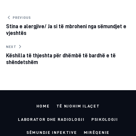
TO
Post
PREVIOUS
Stina e alergjive/ Ja si të mbroheni nga sëmundjet e
navigation
CLIPBOARD
vjeshtës
NEXT
Këshilla të thjeshta për dhëmbë të bardhë e të
shëndetshëm
HOME
TË NJOHIM ILAÇET
LABORATOR DHE RADIOLOGJI
PSIKOLOGJI
SËMUNDJE INFEKTIVE
MIRËQENIE