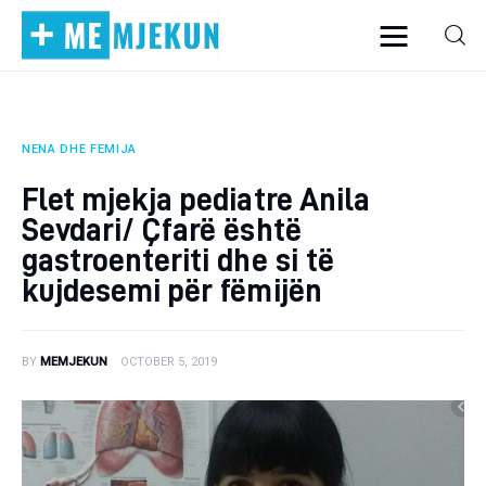
NENA DHE FEMIJA
Home
Flet mjekja pediatre Anila
Alergjite
Sevdari/ Çfarë është
gastroenteriti dhe si të
Dermatologji
kujdesemi për fëmijën
Embriologji
BY
MEMJEKUN
OCTOBER 5, 2019
Endokrinologji
Gastroeneterologji