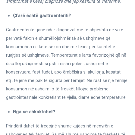
simptomat e kësaj diagnoze dhe jep këshilla të vlefshme. 
Ortopedi dhe Fizioterapi
Çfarë është gastroenteriti?
Pneumologji
Gastroenteritet janë ndër diagnozat më të shpeshta në verë 
Psikologji
për vetë faktin e shumëllojshmërisë së ushqimeve që 
konsumohen në këtë sezon dhe më tepër për kushtet e 
Regjim ushqimor
ruajtjes së ushqimeve. Temperaturat e larta favorizojnë që në 
Sëmundje infektive
disa lloj ushqimesh si psh. mishi i pulës , ushqimet e 
konservuara, fast fudet, apo ëmbëlsira si akullorja, kasatat 
COVID-19
etj., të jenë më pak të sigurta për fëmijët. Në rast se një fëmijë 
Risite shkencore dhe mjekesore per COVID-19
konsumon një ushqim jo të freskët fillojnë probleme 
Semundjet e zemres
gastrointesinale konkretisht të vjella, diarre edhe temperaturë.
Nga se shkaktohet?
Të njohim ilaçet/suplementet
Prindërit duhet të tregojnë shumë kujdes në mënyrën e 
ushqyerjes tek fëmijët. Sa më shumë ushqime të freskëta, të 