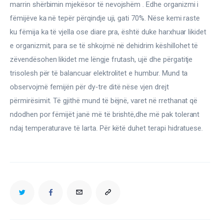
marrin shërbimin mjekësor të nevojshëm . Edhe organizmi i 
fëmijëve ka në tepër përqindje uji, gati 70%. Nëse kemi raste 
ku fëmija ka të vjella ose diare pra, është duke harxhuar likidet 
e organizmit, para se të shkojmë në dehidrim këshillohet të 
zëvendësohen likidet me lëngje frutash, ujë dhe përgatitje 
trisolesh për të balancuar elektrolitet e humbur. Mund ta 
observojmë femijën për dy-tre ditë nëse vjen drejt 
përmirësimit. Të gjithë mund të bëjnë, varet në rrethanat që 
ndodhen por fëmijët janë më të brishtë,dhe më pak tolerant 
ndaj temperaturave të larta. Për këtë duhet terapi hidratuese.
TWITTER
FACEBOOK
EMAIL
COPY
URL