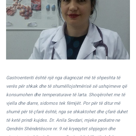
Gjinekologji/ Andrologji
Hematologji
Intervista
Laborator dhe Radiologji
Mirëqenie
Nena dhe Femija
Gastroenteriti është një nga diagnozat më të shpeshta të 
verës për shkak dhe të shumëllojshmërisë së ushqimeve që 
Okulistike
konsumohen dhe temperaturave të larta. Shoqërohet me të 
vjella dhe diarre, sidomos tek fëmijët. Por për të ditur më 
Onkologji
shumë për të çfarë është, nga se shkaktohet dhe çfarë duhet 
të ketë prindi kujdes. Dr. Anila Sevdari, mjeke pediatre ne 
ORL
Qendrën Shëndetësore nr. 9 në kryeqytet shpjegon dhe 