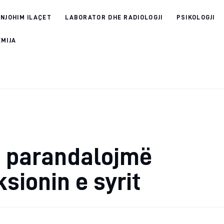
 NJOHIM ILAÇET
LABORATOR DHE RADIOLOGJI
PSIKOLOGJI
EMIJA
ë parandalojmë
ksionin e syrit