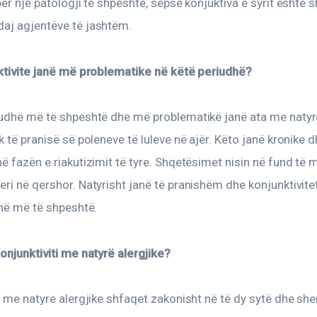
për një patologji të shpeshtë, sepse konjuktiva e syrit është 
aj agjentëve të jashtëm.
nktivite janë më problematike në këtë periudhë?
udhë më të shpeshtë dhe më problematikë janë ata me natyrë 
k të pranisë së poleneve të luleve në ajër. Këto janë kronike d
ë fazën e riakutizimit të tyre. Shqetësimet nisin në fund të m
ri në qershor. Natyrisht janë të pranishëm dhe konjunktivitet 
anë më të shpeshtë.
onjunktiviti me natyrë alergjike?
i me natyre alergjike shfaqet zakonisht në të dy sytë dhe she