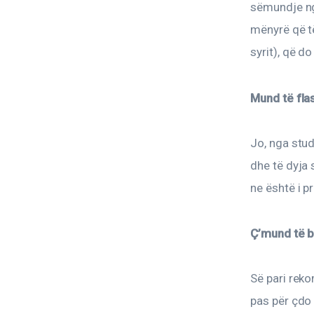
sëmundje ngj
mënyrë që të
syrit), që d
Mund të fla
Jo, nga stud
dhe të dyja 
ne është i p
Ç’mund të b
Së pari rek
pas për çdo