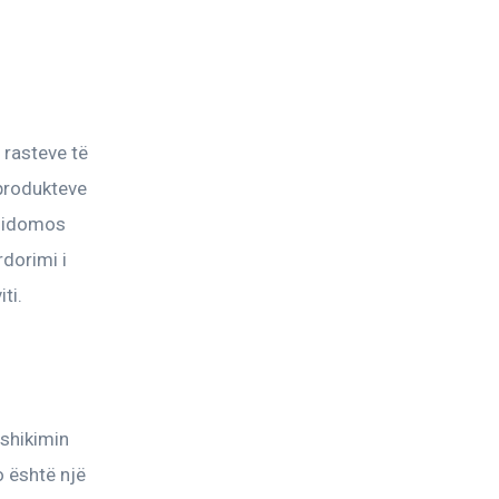
 rasteve të 
produkteve 
 sidomos 
dorimi i 
ti.
shikimin 
o është një 