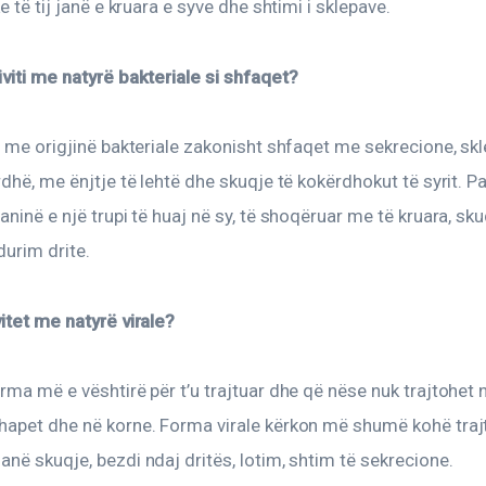
e të tij janë e kruara e syve dhe shtimi i sklepave.
viti me natyrë bakteriale si shfaqet?
i me origjinë bakteriale zakonisht shfaqet me sekrecione, sk
rdhë, me ënjtje të lehtë dhe skuqje të kokërdhokut të syrit. Pa
aninë e një trupi të huaj në sy, të shoqëruar me të kruara, skuq
urim drite.
itet me natyrë virale?
rma më e vështirë për t’u trajtuar dhe që nëse nuk trajtohet 
hapet dhe në korne. Forma virale kërkon më shumë kohë trajt
në skuqje, bezdi ndaj dritës, lotim, shtim të sekrecione.