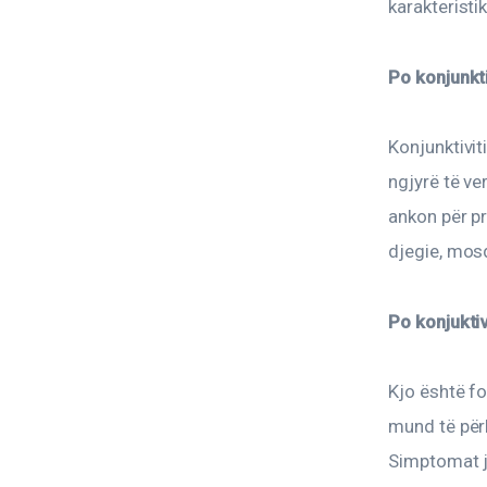
karakteristik
Po konjunkti
Konjunktivit
ngjyrë të ve
ankon për pr
djegie, mosd
Po konjuktiv
Kjo është fo
mund të për
Simptomat ja