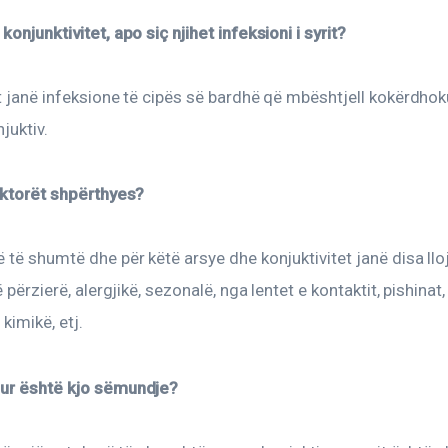
konjunktivitet, apo siç njihet infeksioni i syrit?
CLIPBOARD
t janë infeksione të cipës së bardhë që mbështjell kokërdhokun
juktiv.
faktorët shpërthyes?
 të shumtë dhe për këtë arsye dhe konjuktivitet janë disa lloje
ë përzierë, alergjikë, sezonalë, nga lentet e kontaktit, pishinat,
 kimikë, etj.
ur është kjo sëmundje?