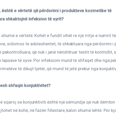
 është e vërtetë që përdorimi i produkteve kozmetike të 
ra shkaktojnë infeksion të syrit?
 shumë e vërtetë. Kohët e fundit vihet re një rritje e numrit të
eve, sidomos te adoleshentet, të shkaktuara nga përdorimi i 
 pakontrolluara, që nuk i janë nënshtruar testit të kontrollit,
 lapsave të syve. Por infeksioni mund të shfaqet dhe nga për
rimelëve të dikujt tjetër, që mund të jetë prekur nga konjuktivi
esh shfaqin konjuktivitet?
të sqaroj se konjunktiviti është një sëmundje që nuk dëmton 
jtohet në kohë, në fazën fillestare, kalon shumë lehtë. Por kj