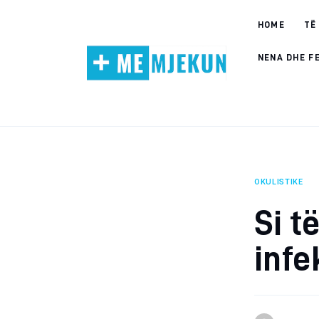
Home
HOME
TË
Alergjite
NENA DHE F
Dermatologji
Embriologji
Endokrinologji
OKULISTIKE
Gastroeneterologji
Si t
Gjinekologji/ Andrologji
infe
Hematologji
Intervista