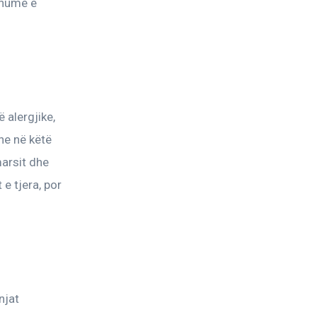
shumë e 
alergjike, 
he në këtë 
arsit dhe 
e tjera, por 
njat 