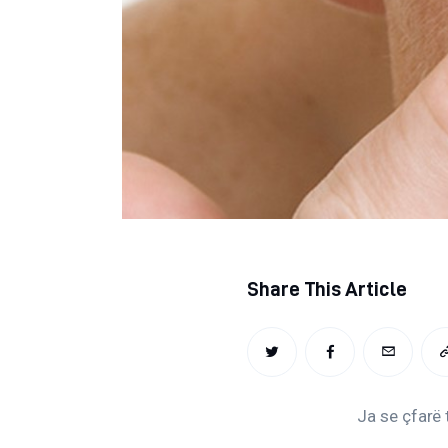
Regjim ushqimor
Sëmundje infektive
COVID-19
Risite shkencore dhe mjekesore per COVID-19
Semundjet e zemres
Të njohim ilaçet/suplementet
Share This Article
TWITTER
FACEBOOK
EMAIL
Ja se çfarë