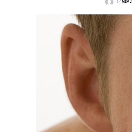
BY
MEMJ
Laborator dhe Radiologji
Mirëqenie
Nena dhe Femija
Okulistike
Onkologji
ORL
Ortopedi dhe Fizioterapi
Pneumologji
Psikologji