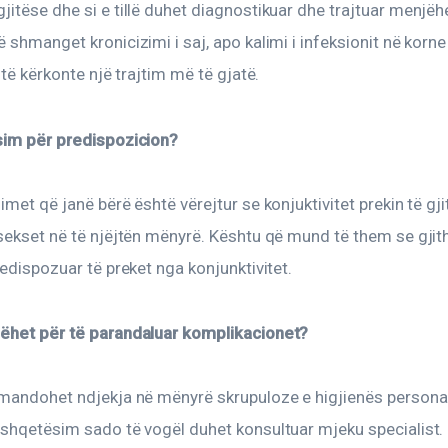
itëse dhe si e tillë duhet diagnostikuar dhe trajtuar menjëhe
 shmanget kronicizimi i saj, apo kalimi i infeksionit në korne
o të kërkonte një trajtim më të gjatë.
sim për predispozicion?
imet që janë bërë është vërejtur se konjuktivitet prekin të gj
sekset në të njëjtën mënyrë. Kështu që mund të them se gjith
redispozuar të preket nga konjunktivitet.
ëhet për të parandaluar komplikacionet?
omandohet ndjekja në mënyrë skrupuloze e higjienës persona
 shqetësim sado të vogël duhet konsultuar mjeku specialist.