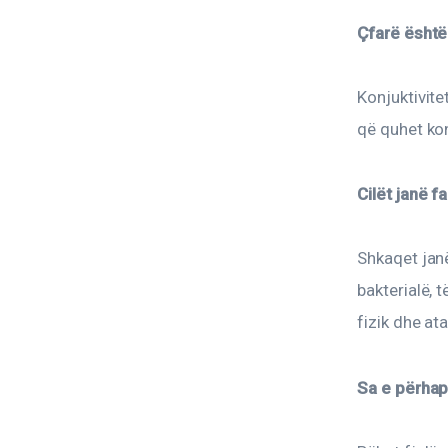
Çfarë është 
Konjuktivite
që quhet kon
Cilët janë 
Shkaqet janë
bakterialë, t
fizik dhe ata
Sa e përhap