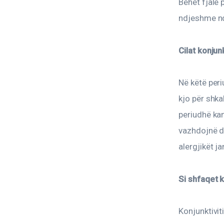
Bëhet fjalë 
ndjeshme nd
Cilat konju
Në këtë peri
kjo për shka
periudhë kan
vazhdojnë de
alergjikët j
Si shfaqet k
Konjunktivit