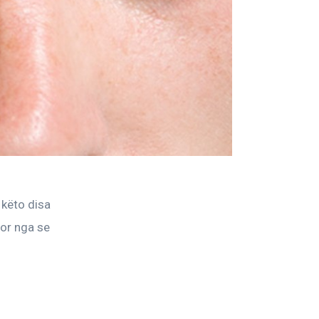
 këto disa 
Por nga se 