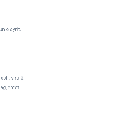
 e syrit, 
sh: viralë, 
 agjentët 