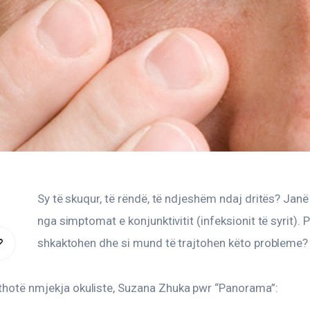
Sy të skuqur, të rëndë, të ndjeshëm ndaj dritës? Janë
nga simptomat e konjunktivitit (infeksionit të syrit). 
shkaktohen dhe si mund të trajtohen këto probleme?
COPY
URL
 thotë nmjekja okuliste, Suzana Zhuka pwr “Panorama”:
TO