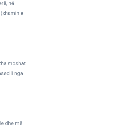
rë, në 
 (xhamin e 
itha moshat 
secili nga 
le dhe më 