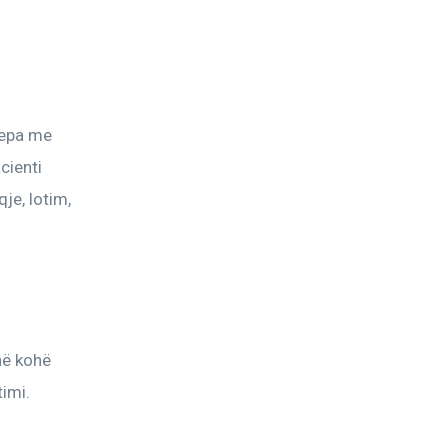
lepa me 
cienti 
je, lotim, 
në kohë 
imi. 