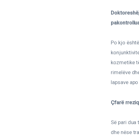
Doktoreshë,
pakontrollua
Po kjo është
konjunktivit
kozmetike të
rimelëve dhe
lapsave apo 
Çfarë rreziq
Së pari dua 
dhe nëse tra