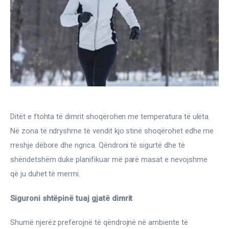
Gjinekologji/ Andrologji
Hematologji
Intervista
Laborator dhe Radiologji
Mirëqenie
Ditët e ftohta të dimrit shoqërohen me temperatura të ulëta. 
Nena dhe Femija
Në zona të ndryshme të vendit kjo stinë shoqërohet edhe me 
rreshje dëbore dhe ngrica. Qëndroni të sigurtë dhe të 
Okulistike
shëndetshëm duke planifikuar më parë masat e nevojshme 
që ju duhet të merrni.
Onkologji
Siguroni shtëpinë tuaj gjatë dimrit
ORL
Shumë njerëz preferojnë të qëndrojnë në ambiente të 