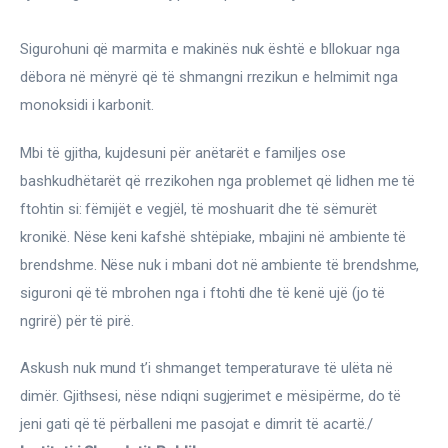
Sigurohuni që marmita e makinës nuk është e bllokuar nga 
dëbora në mënyrë që të shmangni rrezikun e helmimit nga 
monoksidi i karbonit.
Mbi të gjitha, kujdesuni për anëtarët e familjes ose 
bashkudhëtarët që rrezikohen nga problemet që lidhen me të 
ftohtin si: fëmijët e vegjël, të moshuarit dhe të sëmurët 
kronikë. Nëse keni kafshë shtëpiake, mbajini në ambiente të 
brendshme. Nëse nuk i mbani dot në ambiente të brendshme, 
siguroni që të mbrohen nga i ftohti dhe të kenë ujë (jo të 
ngrirë) për të pirë.
Askush nuk mund t’i shmanget temperaturave të ulëta në 
dimër. Gjithsesi, nëse ndiqni sugjerimet e mësipërme, do të 
jeni gati që të përballeni me pasojat e dimrit të acartë./ 