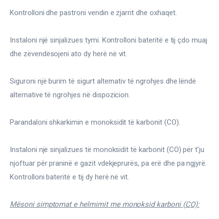
Kontrolloni dhe pastroni vendin e zjarrit dhe oxhaqet.
Instaloni një sinjalizues tymi. Kontrolloni bateritë e tij çdo muaj 
dhe zëvendësojeni ato dy herë në vit.
Siguroni një burim të sigurt alternativ të ngrohjes dhe lëndë 
alternative të ngrohjes në dispozicion.
Parandaloni shkarkimin e monoksidit të karbonit (CO).
Instaloni një sinjalizues të monoksidit të karbonit (CO) për t’ju 
njoftuar për praninë e gazit vdekjeprurës, pa erë dhe pa ngjyrë. 
Kontrolloni bateritë e tij dy herë në vit.
Mësoni simptomat e helmimit me monoksid karboni (CO):