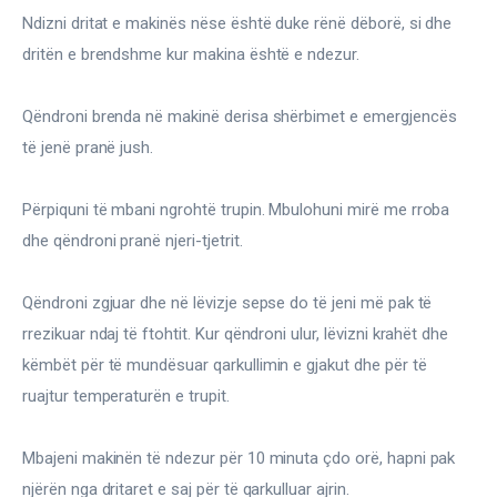
Ndizni dritat e makinës nëse është duke rënë dëborë, si dhe 
dritën e brendshme kur makina është e ndezur.
Qëndroni brenda në makinë derisa shërbimet e emergjencës 
të jenë pranë jush.
Përpiquni të mbani ngrohtë trupin. Mbulohuni mirë me rroba 
dhe qëndroni pranë njeri-tjetrit.
Qëndroni zgjuar dhe në lëvizje sepse do të jeni më pak të 
rrezikuar ndaj të ftohtit. Kur qëndroni ulur, lëvizni krahët dhe 
këmbët për të mundësuar qarkullimin e gjakut dhe për të 
ruajtur temperaturën e trupit.
Mbajeni makinën të ndezur për 10 minuta çdo orë, hapni pak 
njërën nga dritaret e saj për të qarkulluar ajrin.