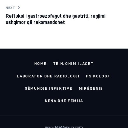
NEXT
Refluksi i gastroezofagut dhe gastriti, regjimi
ushqimor që rekomandohet
HOME
TË NJOHIM ILAÇET
LABORATOR DHE RADIOLOGJI
PSIKOLOGJI
SËMUNDJE INFEKTIVE
MIRËQENIE
NENA DHE FEMIJA
www.MeMjekun.com