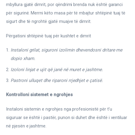
Ortopedi dhe Fizioterapi
mbyllura gjatë dimrit, por qëndrimi brenda nuk është garanci 
për sigurinë. Merrni këto masa për të mbajtur shtëpinë tuaj të 
Pneumologji
sigurt dhe të ngrohtë gjatë muajve të dimrit.
Psikologji
Përgatisni shtëpinë tuaj për kushtet e dimrit
Regjim ushqimor
Instaloni grilat, siguroni izolimin dhevendosni dritare me
dopio xham.
Sëmundje infektive
Izoloni linjat e ujit që janë në muret e jashtme.
COVID-19
Pastroni ulluqet dhe riparoni rrjedhjet e çatisë.
Risite shkencore dhe mjekesore per COVID-19
Kontrolloni sistemet e ngrohjes
Semundjet e zemres
Instaloni sistemin e ngrohjes nga profesionistë për t’u 
Të njohim ilaçet/suplementet
siguruar se është i pastër, punon si duhet dhe është i ventiluar 
në pjesën e jashtme.