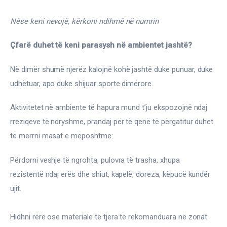
Nëse keni nevojë, kërkoni ndihmë në numrin
Çfarë duhet të keni parasysh në ambientet jashtë?
Në dimër shumë njerëz kalojnë kohë jashtë duke punuar, duke 
udhëtuar, apo duke shijuar sporte dimërore.
Aktivitetet në ambiente të hapura mund t’ju ekspozojnë ndaj 
rreziqeve të ndryshme, prandaj për të qenë të përgatitur duhet 
të merrni masat e mëposhtme:
Përdorni veshje të ngrohta, pulovra të trasha, xhupa 
rezistentë ndaj erës dhe shiut, kapelë, doreza, këpucë kundër 
ujit.
Hidhni rërë ose materiale të tjera të rekomanduara në zonat 