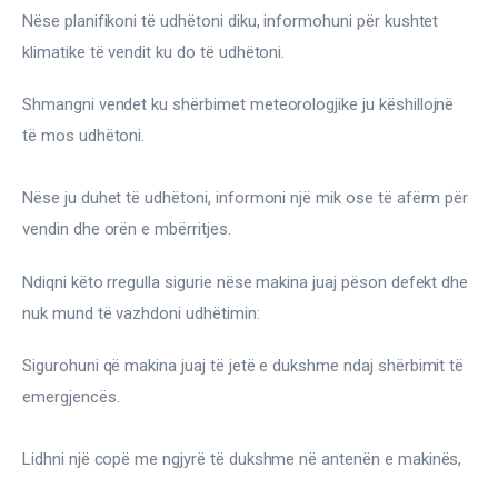
Nëse planifikoni të udhëtoni diku, informohuni për kushtet 
klimatike të vendit ku do të udhëtoni.
Shmangni vendet ku shërbimet meteorologjike ju këshillojnë 
të mos udhëtoni.
Nëse ju duhet të udhëtoni, informoni një mik ose të afërm për 
vendin dhe orën e mbërritjes.
Ndiqni këto rregulla sigurie nëse makina juaj pëson defekt dhe 
nuk mund të vazhdoni udhëtimin:
Sigurohuni që makina juaj të jetë e dukshme ndaj shërbimit të 
emergjencës.
Lidhni një copë me ngjyrë të dukshme në antenën e makinës,