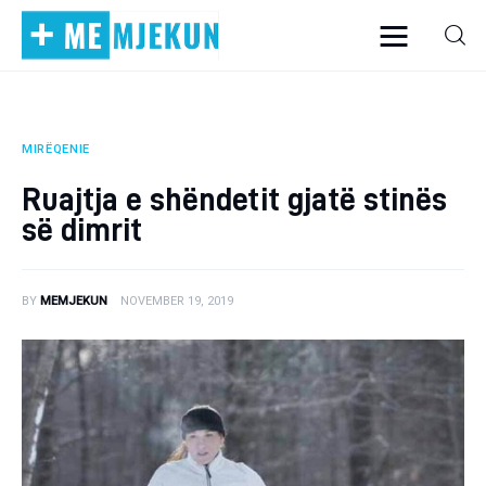
MIRËQENIE
Home
Ruajtja e shëndetit gjatë stinës
Alergjite
së dimrit
Dermatologji
BY
MEMJEKUN
NOVEMBER 19, 2019
Embriologji
Endokrinologji
Gastroeneterologji