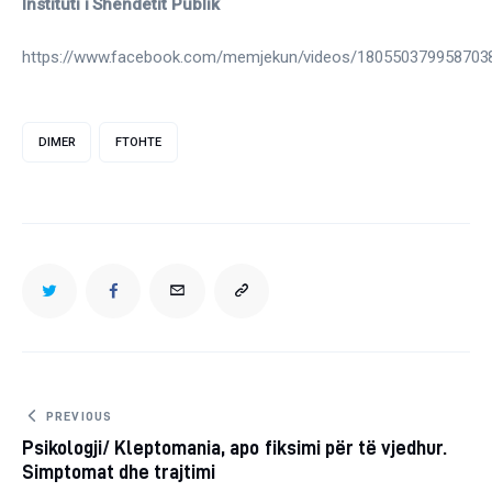
Instituti i Shendetit Publik
https://www.facebook.com/memjekun/videos/180550379958703
DIMER
FTOHTE
TWITTER
FACEBOOK
EMAIL
COPY
URL
TO
Post
PREVIOUS
Psikologji/ Kleptomania, apo fiksimi për të vjedhur.
navigation
CLIPBOARD
Simptomat dhe trajtimi