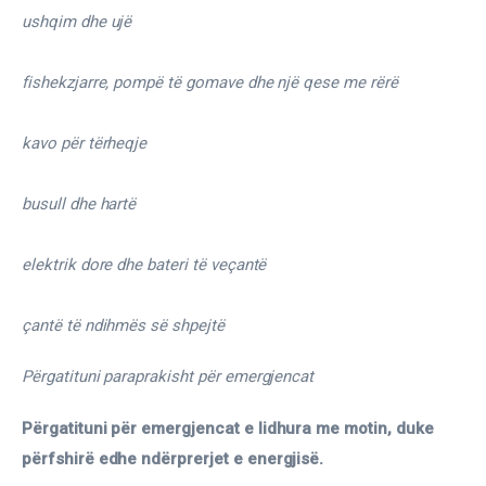
ushqim dhe ujë
fishekzjarre, pompë të gomave dhe një qese me rërë
kavo për tërheqje
busull dhe hartë
elektrik dore dhe bateri të veçantë
çantë të ndihmës së shpejtë
Përgatituni paraprakisht për emergjencat
Përgatituni për emergjencat e lidhura me motin, duke 
përfshirë edhe ndërprerjet e energjisë.