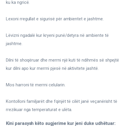
ku ka ngricë.
Lexoni rregullat e sigurisë për ambientet e jashtme.
Lëvizni ngadalë kur kryeni punë/detyra në ambiente të 
jashtme.
Dilni të shoqëruar dhe merrni një kuti të ndihmës së shpejtë 
kur dilni apo kur merrni pjesë në aktivitete jashtë.
Mos harroni të merrni celularin.
Kontolloni familjarët dhe fqinjët të cilët janë veçanërisht të 
rrezikuar nga temperaturat e ulëta.
Kini parasysh këto sugjerime kur jeni duke udhëtuar: