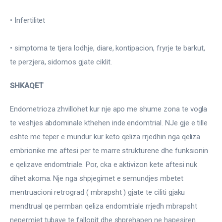
• Infertilitet
• simptoma te tjera lodhje, diare, kontipacion, fryrje te barkut, 
te perzjera, sidomos gjate ciklit.
SHKAQET
Endometrioza zhvillohet kur nje apo me shume zona te vogla 
te veshjes abdominale kthehen inde endomtrial. NJe gje e tille 
eshte me teper e mundur kur keto qeliza rrjedhin nga qeliza 
embrionike me aftesi per te marre strukturene dhe funksionin 
e qelizave endomtriale. Por, cka e aktivizon kete aftesi nuk 
dihet akoma. Nje nga shpjegimet e semundjes mbetet 
mentruacioni retrograd ( mbrapsht ) gjate te ciliti gjaku 
mendtrual qe permban qeliza endomtriale rrjedh mbrapsht 
nepermjet tubave te fallopit dhe shprehapen ne hapesiren 