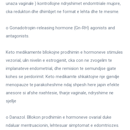
unaza vaginale ) kontrollojne ndryshimet endomtriale mujore, 
cka redukton dhe dhimbjet ne format e lehta dhe te mesme.
o Gonadotropin-releasing hormone (Gn-RH) agonists and 
antagonists.
Keto medikamente bllokojne prodhimin e hormoneve stimules 
vezorial, ulin nivelin e estrogjenit, cka con ne zvogelim te 
implanateve endometrial, dhe remision te semundjse gjate 
kohes se perdorimit. Keto medikamte shkaktojne nje gjendje 
menopauze te parakoheshme ndaj shpesh here japin efekte 
anesore si afshe nxehtesie, tharje vaginale, ndryshime ne 
sjellje
o Danazol. Bllokon prodhimiin e hormoneve ovarial duke 
ndaluar mentruacionin, lehtesuar simptomat e edomtriozes. 