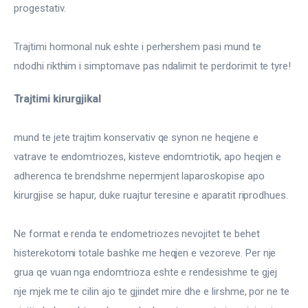
progestativ.
Trajtimi hormonal nuk eshte i perhershem pasi mund te 
ndodhi rikthim i simptomave pas ndalimit te perdorimit te tyre!
Trajtimi kirurgjikal
mund te jete trajtim konservativ qe synon ne heqjene e 
vatrave te endomtriozes, kisteve endomtriotik, apo heqjen e 
adherenca te brendshme nepermjent laparoskopise apo 
kirurgjise se hapur, duke ruajtur teresine e aparatit riprodhues.
Ne format e renda te endometriozes nevojitet te behet 
histerekotomi totale bashke me heqjen e vezoreve. Per nje 
grua qe vuan nga endomtrioza eshte e rendesishme te gjej 
nje mjek me te cilin ajo te gjindet mire dhe e lirshme, por ne te 