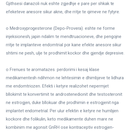
Gjithsesi danazoli nuk eshte zgjedhje e pare per shkak te 
efeketeve anesore sikur akne, dhe rritje te qimeve ne fytyre.
o Medroxyprogesterone (Depo-Provera). eshte ne forme 
injeksionesh, japin ndalim te mendtruacioneve, dhe pengojne 
rritje te implanteve endomtrial por kane efekte anesore sikur 
shtimi ne pesh, ulje te prodhimit kockor dhe gjendje depresive.
o Frenues te aromatazes. perdorimi i kesaj klase 
medikamentesh ndihmon ne lehtesimin e dhimbjeve te lidhura 
me endomtriozen. Efekti i ketyre realizohet nepermjet 
bllokimit te konvertimit te androstenedionit dhe testosteronit 
ne estrogjen, duke bllokuar dhe prodhimin e estrogjenit nga 
implantet endometrial. Per ulur efektin e ketyre ne humbjen 
kockore dhe folikulin, keto medikamente duhen mare ne 
kombinim me agonsit GnRH ose kontraceptiv estrogjen-