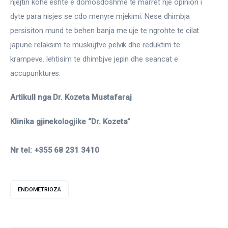
njejtin kohe eshte e domosdoshme te marret nje opinion i 
dyte para nisjes se cdo menyre mjekimi. Nese dhimbja 
persisiton mund te behen banja me uje te ngrohte te cilat 
japune relaksim te muskujtve pelvik dhe reduktim te 
krampeve. lehtisim te dhimbjve jepin dhe seancat e 
accupunktures.
Artikull nga Dr. Kozeta Mustafaraj
Klinika gjinekologjike “Dr. Kozeta”
Nr tel: +355 68 231 3410
ENDOMETRIOZA