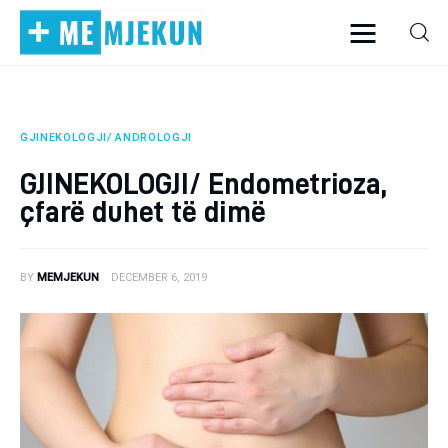
GJINEKOLOGJI/ ANDROLOGJI
Home
GJINEKOLOGJI/ Endometrioza,
Alergjite
çfarë duhet të dimë
Dermatologji
BY
MEMJEKUN
DECEMBER 6, 2019
Embriologji
Endokrinologji
Gastroeneterologji