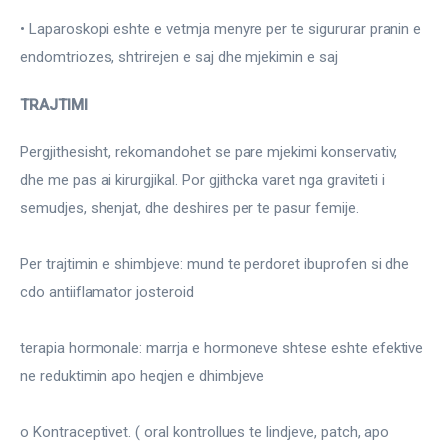
• Laparoskopi eshte e vetmja menyre per te sigururar pranin e 
endomtriozes, shtrirejen e saj dhe mjekimin e saj
TRAJTIMI
Pergjithesisht, rekomandohet se pare mjekimi konservativ, 
dhe me pas ai kirurgjikal. Por gjithcka varet nga graviteti i 
semudjes, shenjat, dhe deshires per te pasur femije.
Per trajtimin e shimbjeve: mund te perdoret ibuprofen si dhe 
cdo antiiflamator josteroid
terapia hormonale: marrja e hormoneve shtese eshte efektive 
ne reduktimin apo heqjen e dhimbjeve
o Kontraceptivet. ( oral kontrollues te lindjeve, patch, apo 