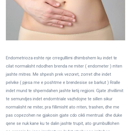
Gjinekologji/ Andrologji
Hematologji
Intervista
Laborator dhe Radiologji
Endometrioza eshte nje crregulllimi dhimbshem ku indet te 
Mirëqenie
cilat normalisht ndodhen brenda ne miter ( endometer ) rriten 
Nena dhe Femija
jashte mitres. Me shpesh prek vezoret, zorret dhe indet 
pelvike ( pjesa me e poshtme e brendesise se barkut ) Rralle 
Okulistike
indet mund te shperndahen jashte ketij regjioni. Gjate zhvillimit 
te semundjes indet endomtriale vazhdojne te sillen sikur 
Onkologji
normalisht ne miter, pra fillimisht ato rriten, trashen, dhe me 
pas copezohen ne gjakosin gjate cdo cikli mentrual. dhe duke 
ORL
qene se nuk kane ku te dalin jashte trupit, ato grumbulllohen 