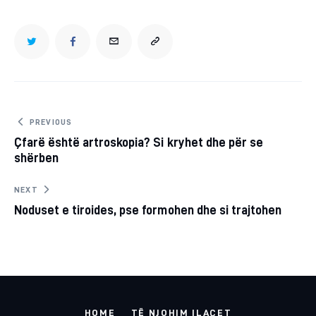
TWITTER
FACEBOOK
EMAIL
COPY
URL
TO
Post
PREVIOUS
Çfarë është artroskopia? Si kryhet dhe për se
navigation
CLIPBOARD
shërben
NEXT
Noduset e tiroides, pse formohen dhe si trajtohen
HOME
TË NJOHIM ILAÇET