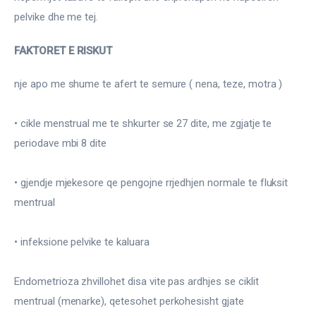
pelvike dhe me tej.
FAKTORET E RISKUT
nje apo me shume te afert te semure ( nena, teze, motra )
• cikle menstrual me te shkurter se 27 dite, me zgjatje te 
periodave mbi 8 dite
• gjendje mjekesore qe pengojne rrjedhjen normale te fluksit 
mentrual
• infeksione pelvike te kaluara
Endometrioza zhvillohet disa vite pas ardhjes se ciklit 
mentrual (menarke), qetesohet perkohesisht gjate 