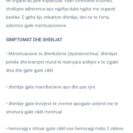
ne organin ku jane implantuar. Indet strehuese irritohen, 
Ortopedi dhe Fizioterapi
zhvillojne adherenca apo ngjithje duke ngjitur me organet 
Pneumologji
bashke. E gjithe kjo shkakton dhimbje, deri ne te forta, 
sidomos gjate mentruacioneve.
Psikologji
SIMPTOMAT DHE SHENJAT
Regjim ushqimor
• Menstruacione te dhimbshme (dysmenorrhea). dhimbjet 
Sëmundje infektive
pelvike dhe krampet mund te nisin para ardhjes e te zgjatin 
disa dite gjate gjate ciklit
COVID-19
Risite shkencore dhe mjekesore per COVID-19
• dhimbje gjate marrdhenieve apo dhe pas tyre.
Semundjet e zemres
• dhimbje gjate levizjeve te zorreve apogjate urinimit me te 
Të njohim ilaçet/suplementet
shrehura gjate ciklit mentrual
• hemoragji e shtuar gjate ciklit ose hemoragji midis 2 cikleve.