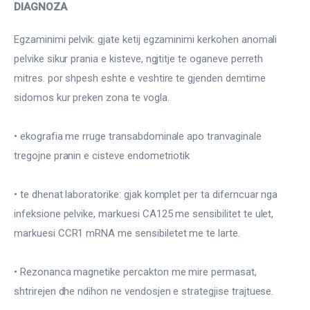
DIAGNOZA
Egzaminimi pelvik: gjate ketij egzaminimi kerkohen anomali 
pelvike sikur prania e kisteve, ngjtitje te oganeve perreth 
mitres. por shpesh eshte e veshtire te gjenden demtime 
sidomos kur preken zona te vogla.
• ekografia me rruge transabdominale apo tranvaginale 
tregojne pranin e cisteve endometriotik
• te dhenat laboratorike: gjak komplet per ta diferncuar nga 
infeksione pelvike, markuesi CA125 me sensibilitet te ulet, 
markuesi CCR1 mRNA me sensibiletet me te larte.
• Rezonanca magnetike percakton me mire permasat, 
shtrirejen dhe ndihon ne vendosjen e strategjise trajtuese.