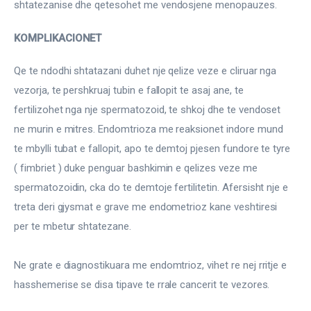
shtatezanise dhe qetesohet me vendosjene menopauzes.
KOMPLIKACIONET
Qe te ndodhi shtatazani duhet nje qelize veze e cliruar nga 
vezorja, te pershkruaj tubin e fallopit te asaj ane, te 
fertilizohet nga nje spermatozoid, te shkoj dhe te vendoset 
ne murin e mitres. Endomtrioza me reaksionet indore mund 
te mbylli tubat e fallopit, apo te demtoj pjesen fundore te tyre 
( fimbriet ) duke penguar bashkimin e qelizes veze me 
spermatozoidin, cka do te demtoje fertilitetin. Afersisht nje e 
treta deri gjysmat e grave me endometrioz kane veshtiresi 
per te mbetur shtatezane.
Ne grate e diagnostikuara me endomtrioz, vihet re nej rritje e 
hasshemerise se disa tipave te rrale cancerit te vezores.