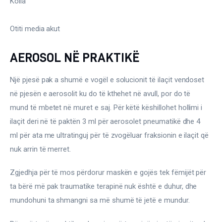
Kolla
Otiti media akut
AEROSOL NË PRAKTIKË
Një pjesë pak a shumë e vogël e solucionit të ilaçit vendoset 
në pjesën e aerosolit ku do të kthehet në avull, por do të 
mund të mbetet në muret e saj. Për këtë këshillohet hollimi i 
ilaçit deri në të paktën 3 ml për aerosolet pneumatikë dhe 4 
ml për ata me ultratinguj për të zvogëluar fraksionin e ilaçit që 
nuk arrin të merret.
Zgjedhja për të mos përdorur maskën e gojës tek fëmijët për 
ta bërë më pak traumatike terapinë nuk është e duhur, dhe 
mundohuni ta shmangni sa më shumë të jetë e mundur.