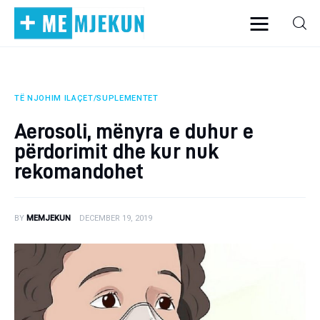
TË NJOHIM ILAÇET/SUPLEMENTET
Home
Aerosoli, mënyra e duhur e
Alergjite
përdorimit dhe kur nuk
rekomandohet
Dermatologji
Embriologji
BY
MEMJEKUN
DECEMBER 19, 2019
Endokrinologji
Gastroeneterologji