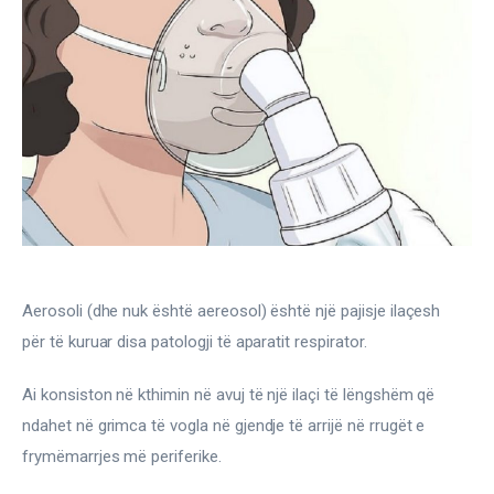
Gjinekologji/ Andrologji
Hematologji
Intervista
Laborator dhe Radiologji
Mirëqenie
Nena dhe Femija
Aerosoli (dhe nuk është aereosol) është një pajisje ilaçesh 
Okulistike
për të kuruar disa patologji të aparatit respirator.
Onkologji
Ai konsiston në kthimin në avuj të një ilaçi të lëngshëm që 
ndahet në grimca të vogla në gjendje të arrijë në rrugët e 
ORL
frymëmarrjes më periferike.