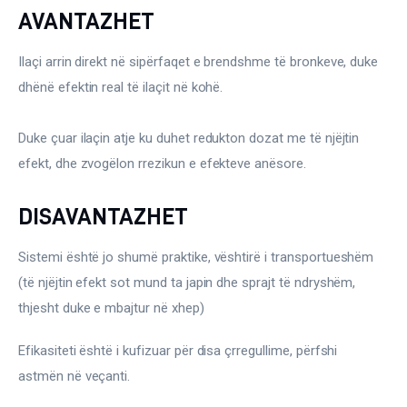
Ortopedi dhe Fizioterapi
AVANTAZHET
Pneumologji
Ilaçi arrin direkt në sipërfaqet e brendshme të bronkeve, duke 
dhënë efektin real të ilaçit në kohë.
Psikologji
Duke çuar ilaçin atje ku duhet redukton dozat me të njëjtin 
Regjim ushqimor
efekt, dhe zvogëlon rrezikun e efekteve anësore.
Sëmundje infektive
DISAVANTAZHET
COVID-19
Sistemi është jo shumë praktike, vështirë i transportueshëm 
Risite shkencore dhe mjekesore per COVID-19
(të njëjtin efekt sot mund ta japin dhe sprajt të ndryshëm, 
Semundjet e zemres
thjesht duke e mbajtur në xhep)
Të njohim ilaçet/suplementet
Efikasiteti është i kufizuar për disa çrregullime, përfshi 
astmën në veçanti.