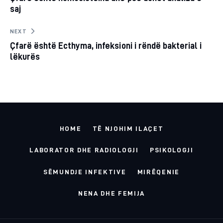
navigation
CLIPBOARD
saj
NEXT
Çfarë është Ecthyma, infeksioni i rëndë bakterial i
lëkurës
HOME
TË NJOHIM ILAÇET
LABORATOR DHE RADIOLOGJI
PSIKOLOGJI
SËMUNDJE INFEKTIVE
MIRËQENIE
NENA DHE FEMIJA