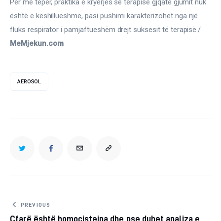
Për më tepër, praktika e kryerjes së terapisë gjqatë gjumit nuk 
është e këshillueshme, pasi pushimi karakterizohet nga një 
fluks respirator i pamjaftueshëm drejt suksesit të terapisë./
MeMjekun.com
AEROSOL
TWITTER
FACEBOOK
EMAIL
COPY
URL
TO
Post
PREVIOUS
Çfarë është homocisteina dhe pse duhet analiza e