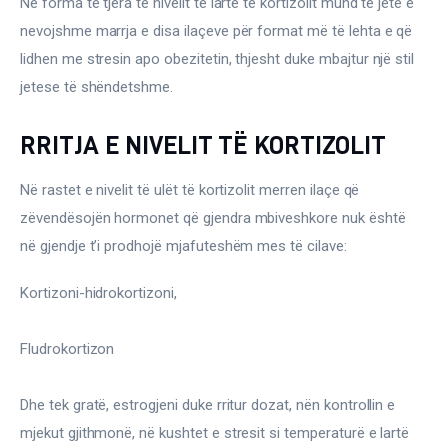
Në forma të tjera të nivelit të lartë të kortizolit mund të jetë e 
nevojshme marrja e disa ilaçeve për format më të lehta e që 
lidhen me stresin apo obezitetin, thjesht duke mbajtur një stil 
jetese të shëndetshme.
RRITJA E NIVELIT TË KORTIZOLIT
Në rastet e nivelit të ulët të kortizolit merren ilaçe që 
zëvendësojën hormonet që gjendra mbiveshkore nuk është 
në gjendje t’i prodhojë mjafuteshëm mes të cilave:
Kortizoni-hidrokortizoni,
Fludrokortizon
Dhe tek gratë, estrogjeni duke rritur dozat, nën kontrollin e 
mjekut gjithmonë, në kushtet e stresit si temperaturë e lartë 