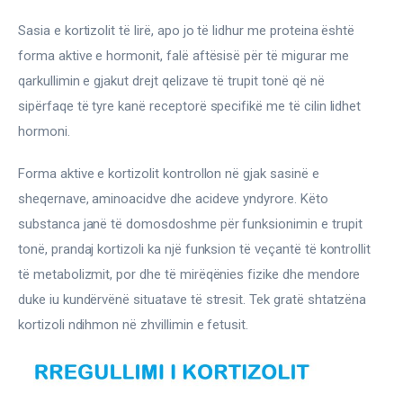
Sasia e kortizolit të lirë, apo jo të lidhur me proteina është 
forma aktive e hormonit, falë aftësisë për të migurar me 
qarkullimin e gjakut drejt qelizave të trupit tonë që në 
sipërfaqe të tyre kanë receptorë specifikë me të cilin lidhet 
hormoni.
Forma aktive e kortizolit kontrollon në gjak sasinë e 
sheqernave, aminoacidve dhe acideve yndyrore. Këto 
substanca janë të domosdoshme për funksionimin e trupit 
tonë, prandaj kortizoli ka një funksion të veçantë të kontrollit 
të metabolizmit, por dhe të mirëqënies fizike dhe mendore 
duke iu kundërvënë situatave të stresit. Tek gratë shtatzëna 
kortizoli ndihmon në zhvillimin e fetusit.