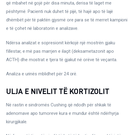
që mbahet në gojë për disa minuta, derisa të laget me 
pështymë. Pacienti nuk duhet të pijë, të hajë apo të lajë 
dhëmbët për të paktën gjysmë ore para se të merret kampioni 
e të çohet në laboratorin e analizave.
Ndërsa analizat e sopresionit kërkojë një mostrën gjaku 
fillestar, e më pas marrjen e ilaçit (deksametazonit apo 
ACTH) dhe mostrat e tjera të gjakut në orëve të veçanta.
Analiza e urinës mblidhet për 24 orë.
ULJA E NIVELIT TË KORTIZOLIT
Në rastin e sindromës Cushing që ndodh për shkak të 
adenomave apo tumoreve kura e mundur është ndërhyrja 
kirurgjikale.