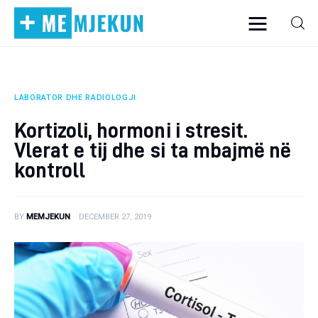
LABORATOR DHE RADIOLOGJI
Home
Kortizoli, hormoni i stresit.
Alergjite
Vlerat e tij dhe si ta mbajmë në
kontroll
Dermatologji
Embriologji
BY
MEMJEKUN
DECEMBER 27, 2019
Endokrinologji
Gastroeneterologji