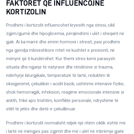
FAKTORËT QË INFLUENCOJNË
KORTIZOLIN
Prodhimi i kortizolit influencohet kryesith nga stresi, cikli 
zgjim/gjumë dhe hipoglicemia, përqëndrimi i ulët i sheqerit në 
gjak. Ai ka marrë dhe emrin hormoni i stresit, pasi prodhimi 
nga gjendja mbiveshkore rritet në kushtet e presionit, në 
mënyrë që ti kundërvihet. Kur themi stres kemi parasysh 
situata dhe ngjarje të natyrave dhe rëndësive si trauma, 
ndërhyrje kirurgjikale, temperaturë të lartë, reduktim të 
oksigjenimit, çekuilibër i acidit bazik, ushtrime intensive fizike, 
shok hemorragjik, infeksion, reagime emocionale intensive si 
ankth, frikë apo trishtim, konflikte personale, ndryshime të 
stilit të jetës dhe dietë e çekuilibruar.
Prodhimi i kortizolit normalisht ndjek një ritëm ciklik: është më 
i lartë në mëngjes pas zgjimit dhe më i ulët në mbrëmje gjatë 