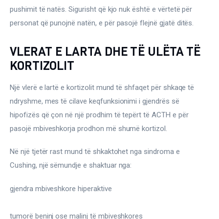
pushimit të natës. Sigurisht që kjo nuk është e vërtetë për 
personat që punojnë natën, e për pasojë flejnë gjatë ditës.
VLERAT E LARTA DHE TË ULËTA TË
KORTIZOLIT
Një vlerë e lartë e kortizolit mund të shfaqet për shkaqe të 
ndryshme, mes të cilave keqfunksionimi i gjendrës së 
hipofizës që çon në një prodhim të tepërt të ACTH e për 
pasojë mbiveshkorja prodhon më shumë kortizol.
Në një tjetër rast mund të shkaktohet nga sindroma e 
Cushing, një sëmundje e shaktuar nga:
gjendra mbiveshkore hiperaktive
tumorë beninj ose malinj të mbiveshkores