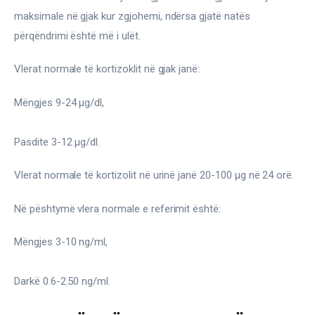
maksimale në gjak kur zgjohemi, ndërsa gjatë natës 
përqëndrimi është më i ulët.
Vlerat normale të kortizoklit në gjak janë:
Mëngjes 9-24 μg/dl,
Pasdite 3-12 μg/dl.
Vlerat normale të kortizolit në urinë janë 20-100 μg në 24 orë.
Në pështymë vlera normale e referimit është:
Mëngjes 3-10 ng/ml,
Darkë 0.6-2.50 ng/ml.