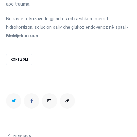
apo trauma.
Në rastet e krizave të gjendrës mbiveshkore merret 
hidrokortizon, solucion saliv dhe glukoz endovenoz në spital./
MeMjekun.com
KORTIZOLI
TWITTER
FACEBOOK
EMAIL
COPY
URL
TO
PREVIOUS