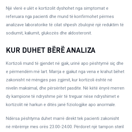
Një vlerë e ulët e kortizolit dyshohet nga simptomat e 
referuara nga pacienti dhe mund të konfirmohet përmes 
analizave laboratorike të cilat shpesh zbulojnë një reduktim të 
sodiumit, kaliumit, glukozës dhe aldosteronit.
KUR DUHET BËRË ANALIZA
Kortizoli mund të gjendet në gjak, urinë apo pështymë siç dhe 
e përmendëm më lart. Marrja e gjakut nga vena e krahut bëhet 
zakonisht në mëngjes pas zgjimit, kur kortizoli është në 
nivelin maksimal, dhe përsëritet pasdite. Në këtë ënyrë merren 
dy kampione të ndryshme për të treguar nëse ndryshimet e 
kortizolit në harkun e ditës janë fiziologjike apo anormale.
Ndërsa pështyma duhet marrë direkt tek pacienti zakonisht 
në mbrëmje mes orës 23.00-24.00. Përdoret një tampon steril 