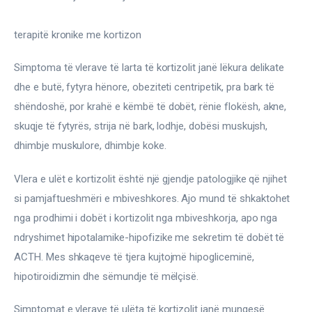
terapitë kronike me kortizon
Simptoma të vlerave të larta të kortizolit janë lëkura delikate 
dhe e butë, fytyra hënore, obeziteti centripetik, pra bark të 
shëndoshë, por krahë e këmbë të dobët, rënie flokësh, akne, 
skuqje të fytyrës, strija në bark, lodhje, dobësi muskujsh, 
dhimbje muskulore, dhimbje koke.
Vlera e ulët e kortizolit është një gjendje patologjike që njihet 
si pamjaftueshmëri e mbiveshkores. Ajo mund të shkaktohet 
nga prodhimi i dobët i kortizolit nga mbiveshkorja, apo nga 
ndryshimet hipotalamike-hipofizike me sekretim të dobët të 
ACTH. Mes shkaqeve të tjera kujtojmë hipogliceminë, 
hipotiroidizmin dhe sëmundje të mëlçisë.
Simptomat e vlerave të ulëta të kortizolit janë mungesë 