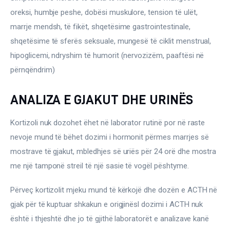
oreksi, humbje peshe, dobësi muskulore, tension të ulët, 
marrje mendsh, të fikët, shqetësime gastrointestinale, 
shqetësime të sferës seksuale, mungesë të ciklit menstrual, 
hipoglicemi, ndryshim të humorit (nervozizëm, paaftësi në 
përnqëndrim)
ANALIZA E GJAKUT DHE URINËS
Kortizoli nuk dozohet ëhet në laborator rutinë por në raste 
nevoje mund të bëhet dozimi i hormonit përmes marrjes së 
mostrave të gjakut, mbledhjes së uriës për 24 orë dhe mostra 
me një tamponë streil të një sasie të vogël pështyme.
Përveç kortizolit mjeku mund të kërkojë dhe dozën e ACTH në 
gjak për të kuptuar shkakun e origjinësl dozimi i ACTH nuk 
është i thjeshtë dhe jo të gjithë laboratorët e analizave kanë 