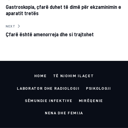
Post
Gastroskopia, çfarë duhet të dimë për ekzaminimin e
navigation
CLIPBOARD
aparatit tretës
NEXT
Çfarë është amenorreja dhe si trajtohet
HOME
TË NJOHIM ILAÇET
LABORATOR DHE RADIOLOGJI
PSIKOLOGJI
SËMUNDJE INFEKTIVE
MIRËQENIE
NENA DHE FEMIJA