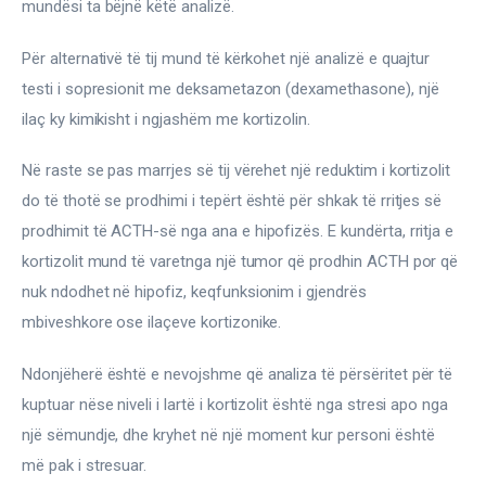
mundësi ta bëjnë këtë analizë.
Për alternativë të tij mund të kërkohet një analizë e quajtur 
testi i sopresionit me deksametazon (dexamethasone), një 
ilaç ky kimikisht i ngjashëm me kortizolin.
Në raste se pas marrjes së tij vërehet një reduktim i kortizolit 
do të thotë se prodhimi i tepërt është për shkak të rritjes së 
prodhimit të ACTH-së nga ana e hipofizës. E kundërta, rritja e 
kortizolit mund të varetnga një tumor që prodhin ACTH por që 
nuk ndodhet në hipofiz, keqfunksionim i gjendrës 
mbiveshkore ose ilaçeve kortizonike.
Ndonjëherë është e nevojshme që analiza të përsëritet për të 
kuptuar nëse niveli i lartë i kortizolit është nga stresi apo nga 
një sëmundje, dhe kryhet në një moment kur personi është 
më pak i stresuar.