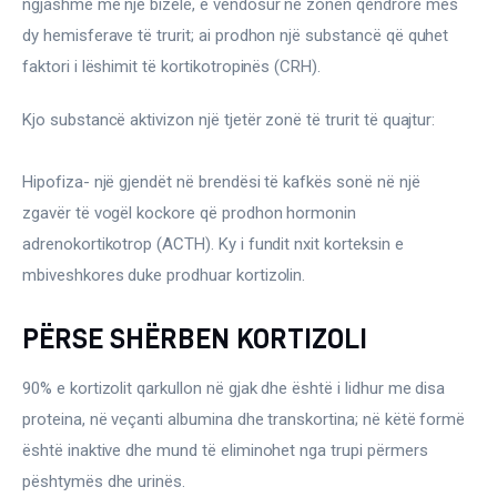
ngjashme me një bizele, e vendosur në zonën qëndrore mes 
Ortopedi dhe Fizioterapi
dy hemisferave të trurit; ai prodhon një substancë që quhet 
Pneumologji
faktori i lëshimit të kortikotropinës (CRH).
Psikologji
Kjo substancë aktivizon një tjetër zonë të trurit të quajtur:
Regjim ushqimor
Hipofiza- një gjendët në brendësi të kafkës sonë në një 
zgavër të vogël kockore që prodhon hormonin 
Sëmundje infektive
adrenokortikotrop (ACTH). Ky i fundit nxit korteksin e 
mbiveshkores duke prodhuar kortizolin.
COVID-19
Risite shkencore dhe mjekesore per COVID-19
PËRSE SHËRBEN KORTIZOLI
Semundjet e zemres
90% e kortizolit qarkullon në gjak dhe është i lidhur me disa 
Të njohim ilaçet/suplementet
proteina, në veçanti albumina dhe transkortina; në këtë formë 
është inaktive dhe mund të eliminohet nga trupi përmers 
pështymës dhe urinës.