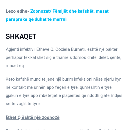
Lexo edhe- 
Zoonozat/ Fëmijët dhe kafshët, masat 
paraprake që duhet të merrni
SHKAQET
Agjenti infektiv i Etheve Q, Coxiella Burnetii, është një bakter i 
përhapur tek kafshët siç e thamë sidomos dhitë, delet, qentë, 
macet etj.
Këto kafshë mund të jenë një burim infeksioni nëse njeriu hyn 
në kontakt me urinën apo feçen e tyre, qumështin e tyre, 
gjakun e tyre apo mbetetjet e plaçentës që ndodh gjatë lindjes 
së të voglit të tyre.
Ethet Q është një zoonozë