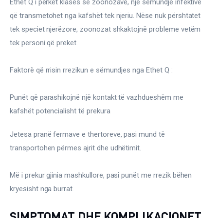
Ethet Q i përket klasës së zoonozave, një sëmundje infektive 
që transmetohet nga kafshët tek njeriu. Nëse nuk përshtatet 
tek speciet njerëzore, zoonozat shkaktojnë probleme vetëm 
tek personi që preket.
Faktorë që rrisin rrezikun e sëmundjes nga Ethet Q :
Punët që parashikojnë një kontakt të vazhdueshëm me 
kafshët potencialisht të prekura
Jetesa pranë fermave e thertoreve, pasi mund të 
transportohen përmes ajrit dhe udhëtimit.
Më i prekur gjinia mashkullore, pasi punët me rrezik bëhen 
kryesisht nga burrat.
SIMPTOMAT DHE KOMPLIKACIONET