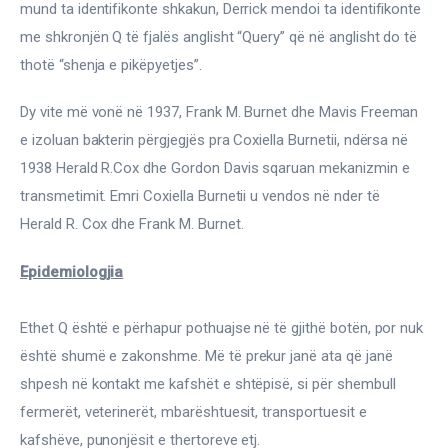
mund ta identifikonte shkakun, Derrick mendoi ta identifikonte 
me shkronjën Q të fjalës anglisht “Query” që në anglisht do të 
thotë “shenja e pikëpyetjes”.
Dy vite më vonë në 1937, Frank M. Burnet dhe Mavis Freeman 
e izoluan bakterin përgjegjës pra Coxiella Burnetii, ndërsa në 
1938 Herald R.Cox dhe Gordon Davis sqaruan mekanizmin e 
transmetimit. Emri Coxiella Burnetii u vendos në nder të 
Herald R. Cox dhe Frank M. Burnet.
Epidemiologjia
Ethet Q është e përhapur pothuajse në të gjithë botën, por nuk 
është shumë e zakonshme. Më të prekur janë ata që janë 
shpesh në kontakt me kafshët e shtëpisë, si për shembull 
fermerët, veterinerët, mbarështuesit, transportuesit e 
kafshëve, punonjësit e thertoreve etj.