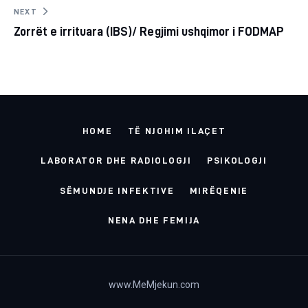
NEXT
Zorrët e irrituara (IBS)/ Regjimi ushqimor i FODMAP
HOME
TË NJOHIM ILAÇET
LABORATOR DHE RADIOLOGJI
PSIKOLOGJI
SËMUNDJE INFEKTIVE
MIRËQENIE
NENA DHE FEMIJA
www.MeMjekun.com