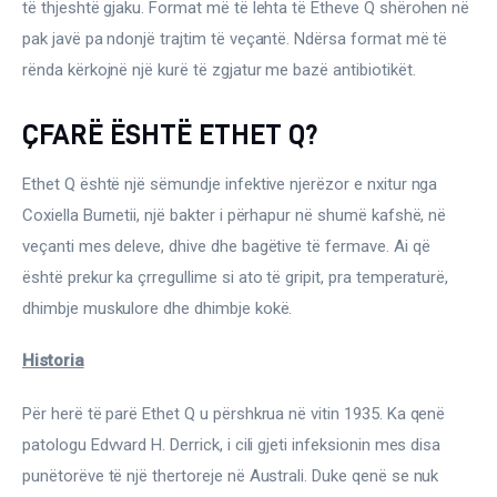
Ortopedi dhe Fizioterapi
të thjeshtë gjaku. Format më të lehta të Etheve Q shërohen në 
pak javë pa ndonjë trajtim të veçantë. Ndërsa format më të 
Pneumologji
rënda kërkojnë një kurë të zgjatur me bazë antibiotikët.
Psikologji
ÇFARË ËSHTË ETHET Q?
Regjim ushqimor
Ethet Q është një sëmundje infektive njerëzor e nxitur nga 
Coxiella Burnetii, një bakter i përhapur në shumë kafshë, në 
Sëmundje infektive
veçanti mes deleve, dhive dhe bagëtive të fermave. Ai që 
është prekur ka çrregullime si ato të gripit, pra temperaturë, 
COVID-19
dhimbje muskulore dhe dhimbje kokë.
Risite shkencore dhe mjekesore per COVID-19
Semundjet e zemres
Historia
Të njohim ilaçet/suplementet
Për herë të parë Ethet Q u përshkrua në vitin 1935. Ka qenë 
patologu Edvvard H. Derrick, i cili gjeti infeksionin mes disa 
punëtorëve të një thertoreje në Australi. Duke qenë se nuk 