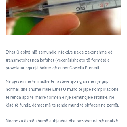
Gjinekologji/ Andrologji
Hematologji
Intervista
Laborator dhe Radiologji
Ethet Q është një sëmundje infektive pak e zakonshme që 
Mirëqenie
transmetohet nga kafshët (veçanërisht ato të fermës) e 
provokuar nga një bakter që quhet Coxiella Burnetii.
Nena dhe Femija
Në pjesën më të madhe të rasteve ajo ngjan me një grip 
Okulistike
normal, dhe shumë rrallë Ethet Q mund të japë komplikacione 
të rënda apo të marrë formën e një sëmundjeje kronike. Në 
Onkologji
këtë të fundit, dëmet më të rënda mund të shfaqen në zemër.
ORL
Diagnoza është shumë e thjeshtë dhe bazohet në një analizë 