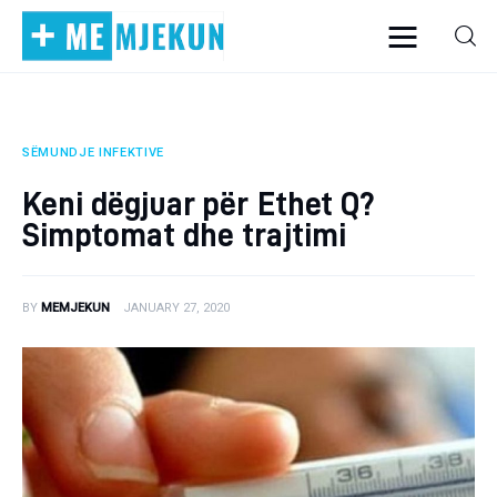
SËMUNDJE INFEKTIVE
Home
Keni dëgjuar për Ethet Q?
Alergjite
Simptomat dhe trajtimi
Dermatologji
BY
MEMJEKUN
JANUARY 27, 2020
Embriologji
Endokrinologji
Gastroeneterologji