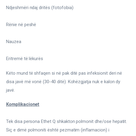
Ndjeshmëri ndaj dritës (fotofobia)
Rënie në peshë
Nauzea
Eritremë të lëkurës
Këto mund të shfaqen si në pak ditë pas infeksionit deri në 
disa javë më vonë (30-40 ditë). Kohëzgjatja nuk e kalon dy 
javë.
Komplikacionet
Tek disa persona Ethet Q shkakton polmonit dhe/ose hepatit. 
Siç e dimë polmoniti është pezmatim (inflamacion) i 