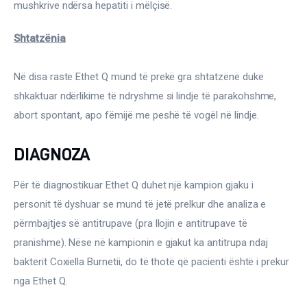
mushkrive ndërsa hepatiti i mëlçisë.
Shtatzënia
Në disa raste Ethet Q mund të prekë gra shtatzënë duke 
shkaktuar ndërlikime të ndryshme si lindje të parakohshme, 
abort spontant, apo fëmijë me peshë të vogël në lindje.
DIAGNOZA
Për të diagnostikuar Ethet Q duhet një kampion gjaku i 
personit të dyshuar se mund të jetë prelkur dhe analiza e 
përmbajtjes së antitrupave (pra llojin e antitrupave të 
pranishme). Nëse në kampionin e gjakut ka antitrupa ndaj 
bakterit Coxiella Burnetii, do të thotë që pacienti është i prekur 
nga Ethet Q.