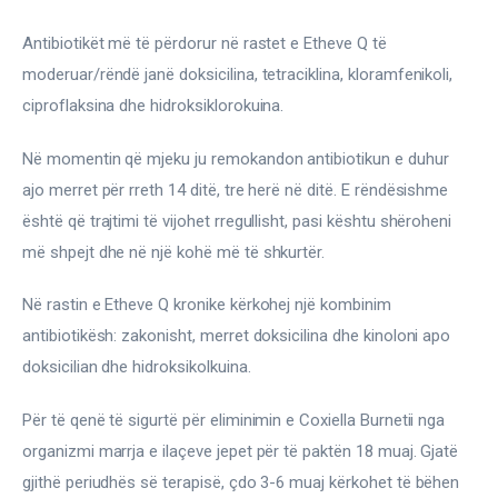
Antibiotikët më të përdorur në rastet e Etheve Q të 
moderuar/rëndë janë doksicilina, tetraciklina, kloramfenikoli, 
ciproflaksina dhe hidroksiklorokuina.
Në momentin që mjeku ju remokandon antibiotikun e duhur 
ajo merret për rreth 14 ditë, tre herë në ditë. E rëndësishme 
është që trajtimi të vijohet rregullisht, pasi kështu shëroheni 
më shpejt dhe në një kohë më të shkurtër.
Në rastin e Etheve Q kronike kërkohej një kombinim 
antibiotikësh: zakonisht, merret doksicilina dhe kinoloni apo 
doksicilian dhe hidroksikolkuina.
Për të qenë të sigurtë për eliminimin e Coxiella Burnetii nga 
organizmi marrja e ilaçeve jepet për të paktën 18 muaj. Gjatë 
gjithë periudhës së terapisë, çdo 3-6 muaj kërkohet të bëhen 