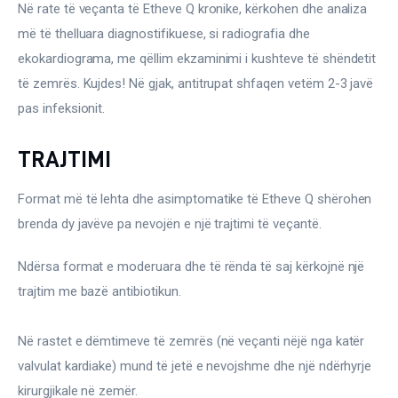
Në rate të veçanta të Etheve Q kronike, kërkohen dhe analiza 
më të thelluara diagnostifikuese, si radiografia dhe 
ekokardiograma, me qëllim ekzaminimi i kushteve të shëndetit 
të zemrës. Kujdes! Në gjak, antitrupat shfaqen vetëm 2-3 javë 
pas infeksionit.
TRAJTIMI
Format më të lehta dhe asimptomatike të Etheve Q shërohen 
brenda dy javëve pa nevojën e një trajtimi të veçantë.
Ndërsa format e moderuara dhe të rënda të saj kërkojnë një 
trajtim me bazë antibiotikun.
Në rastet e dëmtimeve të zemrës (në veçanti nëjë nga katër 
valvulat kardiake) mund të jetë e nevojshme dhe një ndërhyrje 
kirurgjikale në zemër.