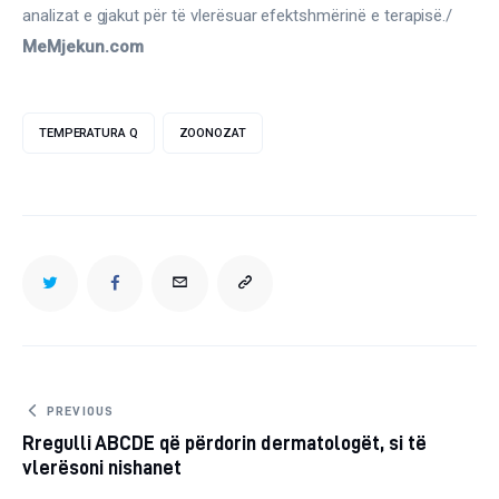
analizat e gjakut për të vlerësuar efektshmërinë e terapisë./ 
MeMjekun.com
TEMPERATURA Q
ZOONOZAT
TWITTER
FACEBOOK
EMAIL
COPY
URL
TO
Post
PREVIOUS
Rregulli ABCDE që përdorin dermatologët, si të
navigation
CLIPBOARD
vlerësoni nishanet