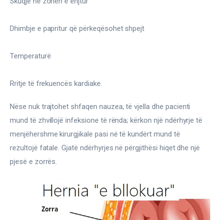
Skuqje në zonën e enjtur
Dhimbje e papritur që përkeqësohet shpejt
Temperaturë
Rritje të frekuencës kardiake.
Nëse nuk trajtohet shfaqen nauzea, të vjella dhe pacienti 
mund të zhvillojë infeksione të rënda; kërkon një ndërhyrje të 
menjëhershme kirurgjikale pasi në të kundërt mund të 
rezultojë fatale. Gjatë ndërhyrjes në përgjithësi hiqet dhe një 
pjesë e zorrës.