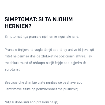
SIMPTOMAT: SI TA NJOHIM
HERNIEN?
Simptomat nga prania e një hernie inguinale janë:
Prania e ënjtjeve të vogla të një apo të dy anëve të ijeve, që 
rritet në përmsa dhe që zhduket në pozicionin shtrirë. Tek 
meshkujt mund të shfaqet si një ënjtje apo zgjerim të 
scrotumit.
Bezdisje dhe dhimbje gjatë ngritjes së peshave apo 
ushtrimeve fizike që përmirësohet me pushimin;
Ndjesi dobëismi apo presioni në ije;