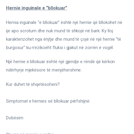
Hernie inguinale e “bllokuar”
Hernia inguinale “e bllokuar” është një hernie që bllokohet në 
ije apo scrotum dhe nuk mund të shkojë në bark. Ky lloj 
karakterizohet nga ënjtje dhe mund të çojë në një hernie “të 
burgosur” ku rrezikoeht fluksi i gjakut në zorrën e vogël.
Një hernie e bllokuar është një gjendje e rëndë që kërkon 
ndërhyrje mjekësore të menjëhershme.
Kur duhet të shqetësoheni?
Simptomat e hernies së bllokuar përfshijnë:
Dobësim