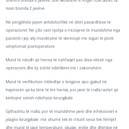
shërimi brenda 6 javëve, dhe aktivitetin e vogël fizik duhet ta 
nisin brenda 2 javëve.
Në përgjithësi jepen antidolorifikë në ditët pasardhëse të 
operacionit. Në çdo rast njohja e rreziqeve të mundshme nga 
pacienti i jep atij mundësinë të vlerësojë me siguri të plotë 
simptomat postoperatore.
Mund të ndodh që hernia të rishfaqet pas disa vitesh nga 
operacioni dhe ky është ndërlikimi më i zakonshëm.
Mund të verifikohen mbledhje e lëngjeve apo gjakut në 
hapësirën që ka lënë të lirë hernia, por janë të rralla rastet që 
kërkojnë sërish ndërhyrje kirurgjikale.
Gjithashtu të rralla, por të mundshme janë dhe infeksionet e 
plagës kirurgjikale: më shumë tek të rriturit sesa tek fëmijët 
dhe mund të japë temperaturë, skuqje, ënjtje dhe dhimbje në 