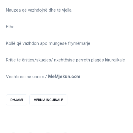
Nauzea që vazhdojnë dhe të vjella
Ethe
Kollë që vazhdon apo mungesë frymëmarje
Rritje të ënjtjes/skuqjes/ nxehtësisë përreth plagës kirurgjikale
Vështirësi në urinim./ 
MeMjekun.com
DHJAMI
HERNIA INGUINALE