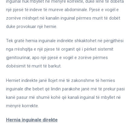
inguinal nuk mbyllet në mënyrë korrekte, duke lënë të dobëta 
një pjesë të indeve të mureve abdominale. Pjesë e vogël e 
zorrëve rrëshqet në kanalin inguinal përmes murit të dobët 
duke provokuar një hernie.
Tek gratë hernia inguinale indirekte shkaktohet në përgjithësi 
nga rrëshqitja e një pjese të organit që i përket sistemit 
gjenitourinar, apo një pjesë e vogël e zorëve përmes 
dobësimit të murit të barkut.
Herniet indirekte janë llojet më të zakonshme të hernies 
inguinale dhe bebet që lindin parakohe janë më të prekur pasi 
kanë pasur më shumë kohë që kanali inguinal të mbyllet në 
mënyrë korrekte.
Hernia inguinale direkte