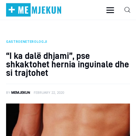
GASTROENETEROLOGJI
Home
“I ka dalë dhjami”, pse
Alergjite
shkaktohet hernia inguinale dhe
si trajtohet
Dermatologji
Embriologji
BY
MEMJEKUN
FEBRUARY 22, 2020
Endokrinologji
Gastroeneterologji