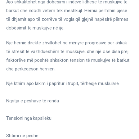
Ajo shkaktohet nga dobësimi i indeve lidhëse të muskujve të 
barkut dhe ndodh vetëm tek meshkujt. Hernia përfshin pjesë 
të dhjamit apo të zorrëve të vogla që gjejnë hapësirë përmes 
dobësimit të muskujve në ije.
Një hernie direkte zhvillohet në mënyrë progresive për shkak 
të stresit të vazhdueshëm të muskujve, dhe një ose disa prej 
faktorëve më poshtë shkakton tension të muskujve të barkut 
dhe përkeqëson hernien:
Një kthim apo lakim i papritur i trupit, tërheqje muskulare.
Ngritja e peshave të rënda
Tensioni nga kapsllëku
Shtimi në peshë