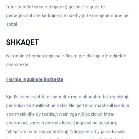
futur brenda hernien (dhjamin) që janë tregues të 
përkeqësimit dhe kërkojnë një ndërhyrje të menjëhershme në 
spital.
SHKAQET
Në rastin e hernies ingiuinale flasim për dy lloje atë indirekte 
dhe direkte
Hernia inguinale indirekte
Kjo lloj hernie është e lindur dhe më e shpeshtë tek meshkujt 
për shkak të zhvillimit në mitër. Në një fetus mashkull kordoni 
spermatik dhe dy testikujt nisin nga një pozicion intra-
abdominal, zbresin përmes kanalit inguinal në scrotum, 
“xhepi” që do të mbajë testikujt. Ndonjëherë hyrja në kanalin 