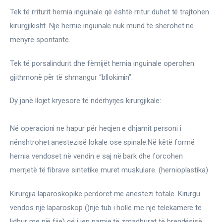
Tek të rriturit hernia inguinale që është rritur duhet të trajtohen 
kirurgjikisht. Një hernie inguinale nuk mund të shërohet në 
mënyrë spontante.
Tek të porsalindurit dhe fëmijët hernia inguinale operohen 
gjithmonë për të shmangur “bllokimin”.
Dy janë llojet kryesore të ndërhyrjes kirurgjikale:
Në operacioni ne hapur për heqjen e dhjamit personi i 
nënshtrohet anestezisë lokale ose spinale.Në këtë formë 
hernia vendoset në vendin e saj në bark dhe forcohen 
merrjetë të fibrave sintetike muret muskulare. (hernioplastika)
Kirurgjia laparoskopike përdoret me anestezi totale. Kirurgu 
vendos një laparoskop ()një tub i hollë me një telekamerë të 
lidhur me një fije) që i jep pamje të zmadhurat të brendësisë 