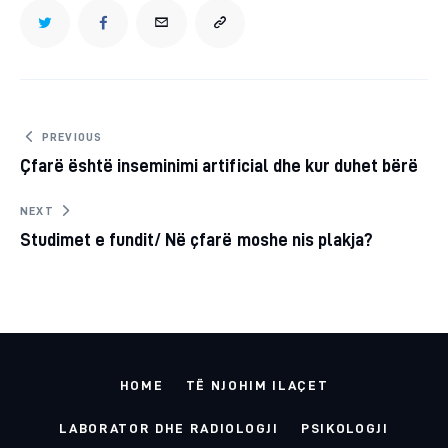
TWITTER
FACEBOOK
EMAIL
COPY
URL
TO
Post
PREVIOUS
Çfarë është inseminimi artificial dhe kur duhet bërë
navigation
CLIPBOARD
NEXT
Studimet e fundit/ Në çfarë moshe nis plakja?
HOME
TË NJOHIM ILAÇET
LABORATOR DHE RADIOLOGJI
PSIKOLOGJI