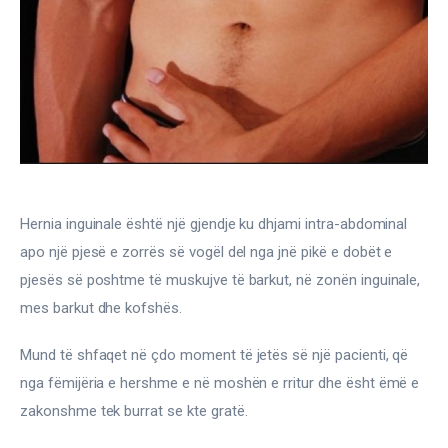
Gjinekologji/ Andrologji
Hematologji
Intervista
Laborator dhe Radiologji
Mirëqenie
Hernia inguinale është një gjendje ku dhjami intra-abdominal 
Nena dhe Femija
apo një pjesë e zorrës së vogël del nga jnë pikë e dobët e 
pjesës së poshtme të muskujve të barkut, në zonën inguinale, 
Okulistike
mes barkut dhe kofshës.
Onkologji
Mund të shfaqet në çdo moment të jetës së një pacienti, që 
nga fëmijëria e hershme e në moshën e rritur dhe ësht ëmë e 
ORL
zakonshme tek burrat se kte gratë.