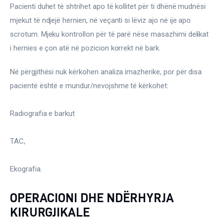
Pacienti duhet të shtrihet apo të kollitet për ti dhënë mudnësi 
mjekut të ndjejë hernien, në veçanti si lëviz ajo në ije apo 
scrotum. Mjeku kontrollon për të parë nëse masazhimi delikat 
i hernies e çon atë në pozicion korrekt në bark.
Në përgjithësi nuk kërkohen analiza imazherike, por për disa 
pacientë është e mundur/nevojshme të kërkohet:
Radiografia e barkut
TAC,
Ekografia.
OPERACIONI DHE NDËRHYRJA
KIRURGJIKALE