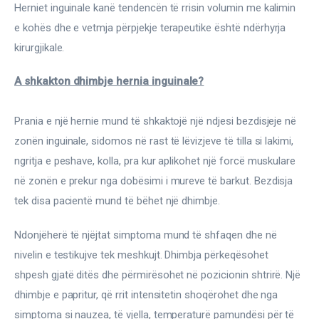
Ortopedi dhe Fizioterapi
Herniet inguinale kanë tendencën të rrisin volumin me kalimin 
e kohës dhe e vetmja përpjekje terapeutike është ndërhyrja 
Pneumologji
kirurgjikale.
Psikologji
A shkakton dhimbje hernia inguinale?
Regjim ushqimor
Prania e një hernie mund të shkaktojë një ndjesi bezdisjeje në 
zonën inguinale, sidomos në rast të lëvizjeve të tilla si lakimi, 
Sëmundje infektive
ngritja e peshave, kolla, pra kur aplikohet një forcë muskulare 
në zonën e prekur nga dobësimi i mureve të barkut. Bezdisja 
COVID-19
tek disa pacientë mund të bëhet një dhimbje.
Risite shkencore dhe mjekesore per COVID-19
Semundjet e zemres
Ndonjëherë të njëjtat simptoma mund të shfaqen dhe në 
nivelin e testikujve tek meshkujt. Dhimbja përkeqësohet 
Të njohim ilaçet/suplementet
shpesh gjatë ditës dhe përmirësohet në pozicionin shtrirë. Një 
dhimbje e papritur, që rrit intensitetin shoqërohet dhe nga 
simptoma si nauzea, të vjella, temperaturë pamundësi për të 