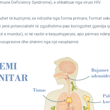
mune Deficiency Syndrome), e shkaktuar nga virusi HIV.
duhet të kujtojmë, se ndryshe nga forma primare, format sek
ë jenë potencialisht të zgjidhshme pasi korrigjohet gjendja q
të e mundur), si në rastin e kequshqyerjes, apo përmes ndërp
nosupresive dhe shërimi nga një neoplazmë.