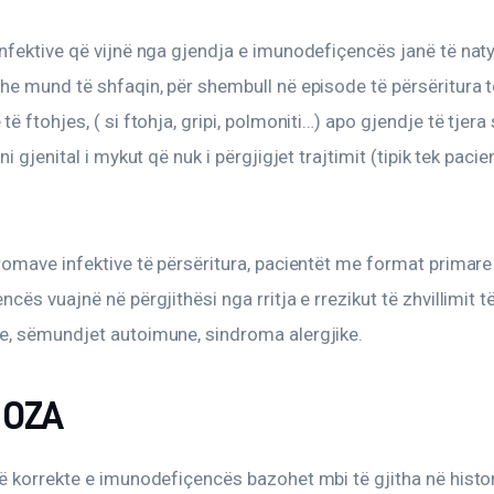
fektive që vijnë nga gjendja e imunodefiçencës janë të naty
e mund të shfaqin, për shembull në episode të përsëritura t
 ftohjes, ( si ftohja, gripi, polmoniti…) apo gjendje të tjera si
i gjenital i mykut që nuk i përgjigjet trajtimit (tipik tek pacie
omave infektive të përsëritura, pacientët me format primare 
cës vuajnë në përgjithësi nga rritja e rrezikut të zhvillimit të
, sëmundjet autoimune, sindroma alergjike.
NOZA
 korrekte e imunodefiçencës bazohet mbi të gjitha në histori