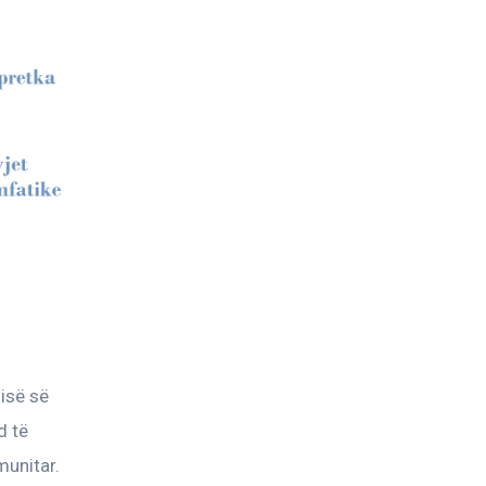
isë së 
 të 
munitar.