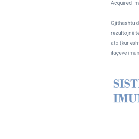
Acquired Im
Gjithashtu 
rezultojnë t
ato (kur ësh
ilaçeve imu