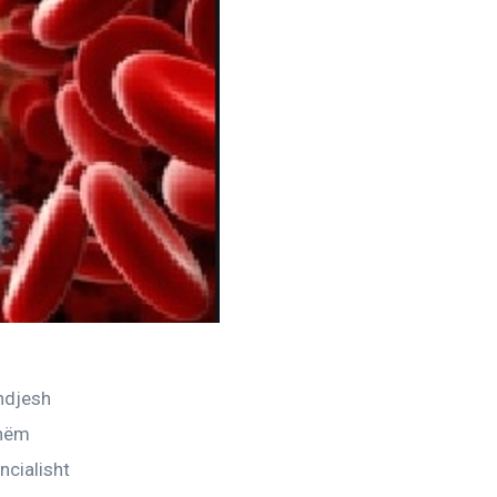
ndjesh 
shëm 
cialisht 