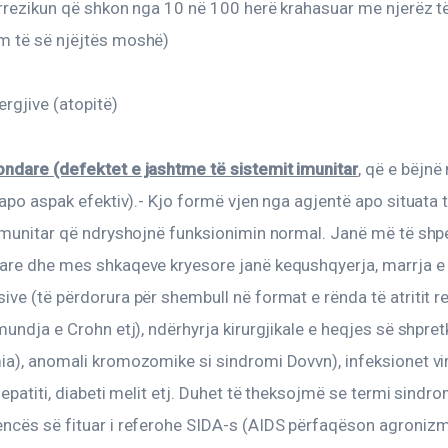
 rrezikun që shkon nga 10 në 100 herë krahasuar me njerëz të
 të së njëjtës moshë)
ergjive (atopitë)
ndare (defektet e jashtme të sistemit imunitar
, që e bëjnë
 apo aspak efektiv).- Kjo formë vjen nga agjentë apo situata 
 imunitar që ndryshojnë funksionimin normal. Janë më të shp
are dhe mes shkaqeve kryesore janë kequshqyerja, marrja e 
ve (të përdorura për shembull në format e rënda të atritit r
mundja e Crohn etj), ndërhyrja kirurgjikale e heqjes së shpret
a), anomali kromozomike si sindromi Dovvn), infeksionet vir
hepatiti, diabeti melit etj. Duhet të theksojmë se termi sindro
ncës së fituar i referohe SIDA-s (AIDS përfaqëson agronizm