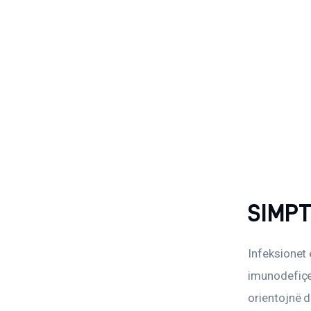
SIMP
Infeksionet 
imunodefiçe
orientojnë d