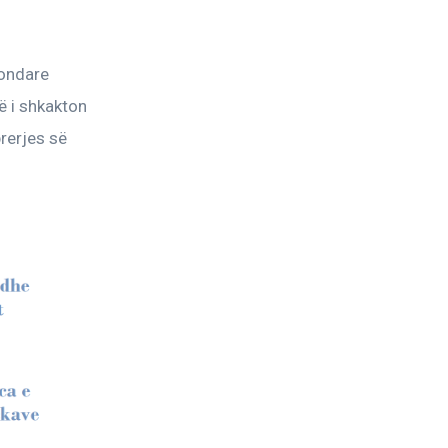
ondare 
ë i shkakton 
rerjes së 