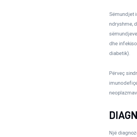
Sëmundjet in
ndryshme, dh
sëmundjeve të
dhe infekison
diabetik).
Përveç sindr
imunodefiçen
neoplazmave
DIAG
Një diagnozë