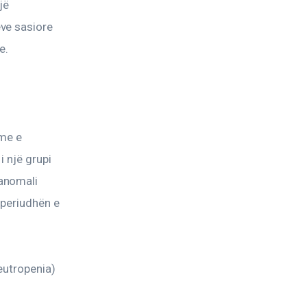
jë 
ve sasiore 
e.
me e 
i një grupi 
anomali 
 periudhën e 
eutropenia)