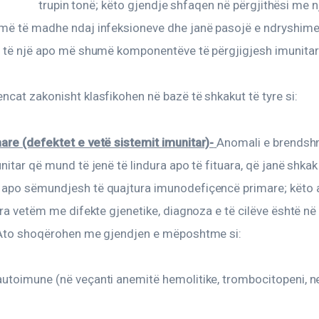
trupin tonë; këto gjendje shfaqen në përgjithësi me n
URL
më të madhe ndaj infeksioneve dhe janë pasojë e ndryshime
e të një apo më shumë komponentëve të përgjigjesh imunitar
TO
CLIPBOARD
cat zakonisht klasfikohen në bazë të shkakut të tyre si:
are (defektet e vetë sistemit imunitar)-
Anomali e brendsh
nitar që mund të jenë të lindura apo të fituara, që janë shkak 
apo sëmundjesh të quajtura imunodefiçencë primare; këto 
ura vetëm me difekte gjenetike, diagnoza e të cilëve është në
 Ato shoqërohen me gjendjen e mëposhtme si:
utoimune (në veçanti anemitë hemolitike, trombocitopeni, n