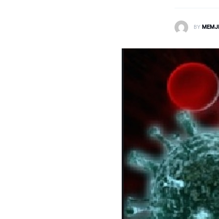
Laborator dhe Radiologji
BY
MEMJ
Mirëqenie
Nena dhe Femija
Okulistike
Onkologji
ORL
Ortopedi dhe Fizioterapi
Pneumologji
Psikologji