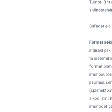
Tumori (rrit
shëndetshëm
Shfaqet e al
Format seko
indirekt pak
të sistemit
format prim
imunosupresi
psoriasi, së
(splenektomi
alkoolizmi, 
imunodefiçe