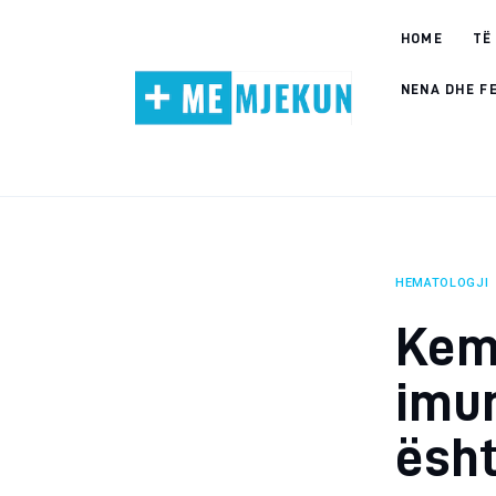
Home
HOME
TË
Alergjite
NENA DHE F
Dermatologji
Embriologji
Endokrinologji
HEMATOLOGJI
Gastroeneterologji
Kemi
Gjinekologji/ Andrologji
imun
Hematologji
ësh
Intervista