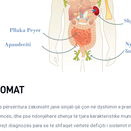
TOMAT
e përsëritura zakonisht janë sinjali që çon në dyshimin e pran
ncës, dhe pse ndonjëherë shenja të tjera karakteristike mund
rejt diagnozës para se të shfaqet vërtetë defiçiti i sistemit i