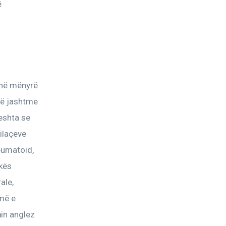
 
 në mënyrë 
të jashtme 
eshta se 
ilaçeve 
eumatoid, 
kës 
ale, 
më e 
in anglez 