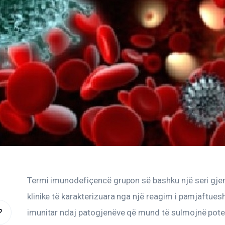
Termi imunodefiçencë grupon së bashku një seri gje
klinike të karakterizuara nga një reagim i pamjaftue
imunitar ndaj patogjenëve që mund të sulmojnë poten
COPY