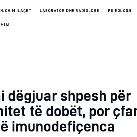
 NJOHIM ILAÇET
LABORATOR DHE RADIOLOGJI
PSIKOLOGJI
EMIJA
 dëgjuar shpesh për
itet të dobët, por çfa
të imunodefiçenca