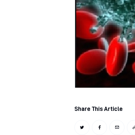
Regjim ushqimor
Sëmundje infektive
COVID-19
Risite shkencore dhe mjekesore per COVID-19
Semundjet e zemres
Të njohim ilaçet/suplementet
Share This Article
TWITTER
FACEBOOK
EMAIL