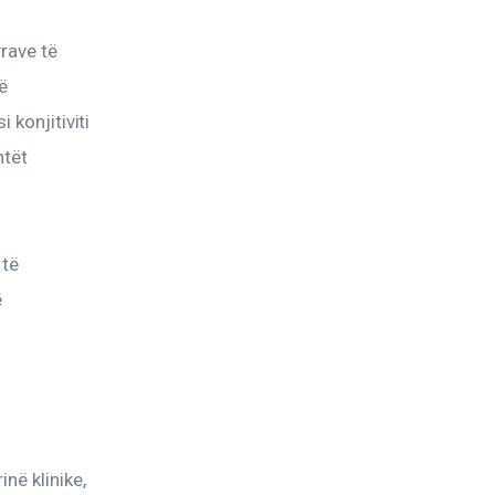
rave të 
ë 
 konjitiviti 
ntët 
të 
 
në klinike, 