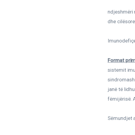
ndjeshmëri 
dhe cilësor
Imunodefiçen
Format prim
sistemit imu
sindromash 
janë të lidh
fëmijërisë.
Sëmundjet a