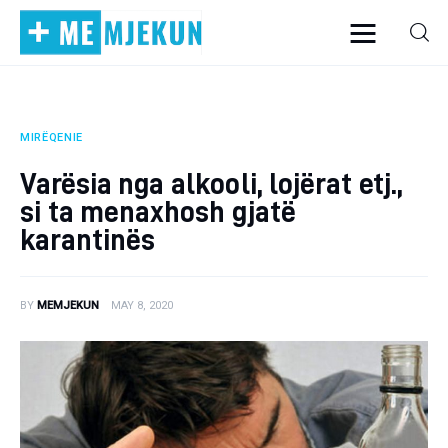
MIRËQENIE
Home
Varësia nga alkooli, lojërat etj.,
Alergjite
si ta menaxhosh gjatë
karantinës
Dermatologji
Embriologji
BY
MEMJEKUN
MAY 8, 2020
Endokrinologji
Gastroeneterologji