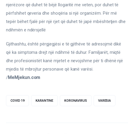
njerëzore që duhet të bëjë llogaritë me veten, por duhet të 
përfshihet qeveria dhe shoqëria si një organizëm. Për më 
tepër bëhet fjalë për një rjet që duhet të japë mbështetjen dhe 
ndihmën e ndërsjellë
Gjithashtu, është përgjegjësi e të gjithëve të adresojmë dikë 
që ka simptoma drejt një ndihmë të duhur. Familjarët, miqtë 
dhe profesionistët kanë mjetet e nevojshme për ti dhënë një 
mjedis të mbrojtur personave që kanë varësi. 
/
MeMjekun.com
COVID 19
KARANTINE
KORONAVIRUS
VARESIA