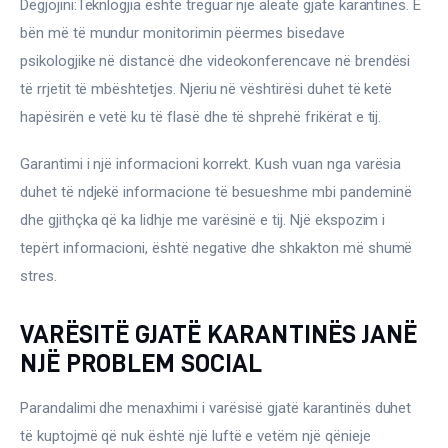
Dëgjojini:Teknlogjia është treguar një aleate gjatë karantinës. E 
bën më të mundur monitorimin pëermes bisedave 
psikologjike në distancë dhe videokonferencave në brendësi 
të rrjetit të mbështetjes. Njeriu në vështirësi duhet të ketë 
hapësirën e vetë ku të flasë dhe të shprehë frikërat e tij.
Garantimi i një informacioni korrekt. Kush vuan nga varësia 
duhet të ndjekë informacione të besueshme mbi pandeminë 
dhe gjithçka që ka lidhje me varësinë e tij. Një ekspozim i 
tepërt informacioni, është negative dhe shkakton më shumë 
stres.
VARËSITË GJATË KARANTINËS JANË
NJË PROBLEM SOCIAL
Parandalimi dhe menaxhimi i varësisë gjatë karantinës duhet 
të kuptojmë që nuk është një luftë e vetëm një qënieje 