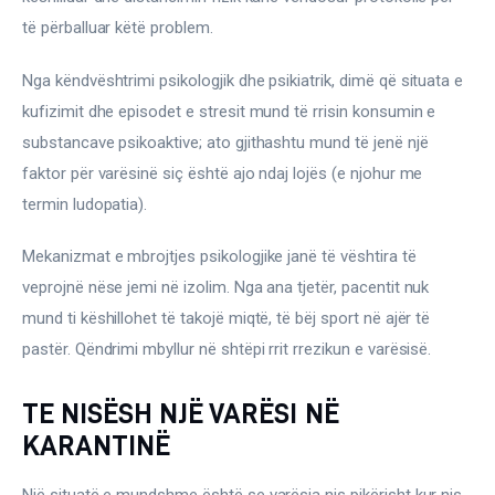
Ortopedi dhe Fizioterapi
të përballuar këtë problem.
Pneumologji
Nga këndvështrimi psikologjik dhe psikiatrik, dimë që situata e 
kufizimit dhe episodet e stresit mund të rrisin konsumin e 
Psikologji
substancave psikoaktive; ato gjithashtu mund të jenë një 
Regjim ushqimor
faktor për varësinë siç është ajo ndaj lojës (e njohur me 
termin ludopatia).
Sëmundje infektive
Mekanizmat e mbrojtjes psikologjike janë të vështira të 
COVID-19
veprojnë nëse jemi në izolim. Nga ana tjetër, pacentit nuk 
Risite shkencore dhe mjekesore per COVID-19
mund ti këshillohet të takojë miqtë, të bëj sport në ajër të 
pastër. Qëndrimi mbyllur në shtëpi rrit rrezikun e varësisë.
Semundjet e zemres
TE NISËSH NJË VARËSI NË
Të njohim ilaçet/suplementet
KARANTINË
Një situatë e mundshme është se varësia nis pikërisht kur nis 