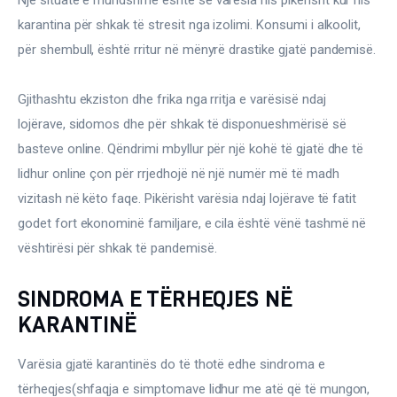
karantina për shkak të stresit nga izolimi. Konsumi i alkoolit, 
për shembull, është rritur në mënyrë drastike gjatë pandemisë.
Gjithashtu ekziston dhe frika nga rritja e varësisë ndaj 
lojërave, sidomos dhe për shkak të disponueshmërisë së 
basteve online. Qëndrimi mbyllur për një kohë të gjatë dhe të 
lidhur online çon për rrjedhojë në një numër më të madh 
vizitash në këto faqe. Pikërisht varësia ndaj lojërave të fatit 
godet fort ekonominë familjare, e cila është vënë tashmë në 
vështirësi për shkak të pandemisë.
SINDROMA E TËRHEQJES NË
KARANTINË
Varësia gjatë karantinës do të thotë edhe sindroma e 
tërheqjes(shfaqja e simptomave lidhur me atë që të mungon, 