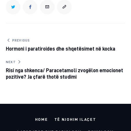
TWITTER
FACEBOOK
EMAIL
COPY
URL
TO
Post
PREVIOUS
Hormoni i paratiroides dhe shqetësimet në kocka
navigation
CLIPBOARD
NEXT
Risi nga shkenca/ Paracetamoli zvogëlon emocionet
pozitive? Ja çfarë thotë studimi
HOME
TË NJOHIM ILAÇET