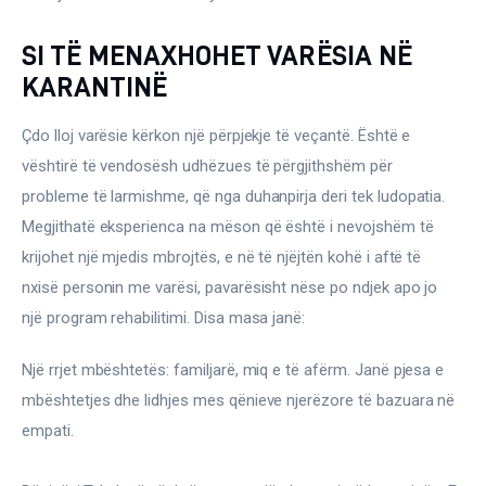
SI TË MENAXHOHET VARËSIA NË
KARANTINË
Çdo lloj varësie kërkon një përpjekje të veçantë. Është e 
vështirë të vendosësh udhëzues të përgjithshëm për 
probleme të larmishme, që nga duhanpirja deri tek ludopatia. 
Megjithatë eksperienca na mëson që është i nevojshëm të 
krijohet një mjedis mbrojtës, e në të njëjtën kohë i aftë të 
nxisë personin me varësi, pavarësisht nëse po ndjek apo jo 
një program rehabilitimi. Disa masa janë:
Një rrjet mbështetës: familjarë, miq e të afërm. Janë pjesa e 
mbështetjes dhe lidhjes mes qënieve njerëzore të bazuara në 
empati.