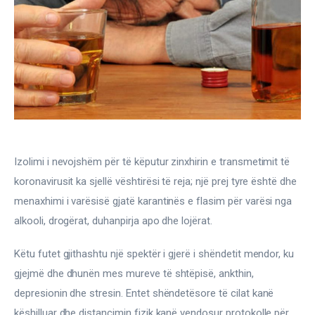
Gjinekologji/ Andrologji
Hematologji
Intervista
Laborator dhe Radiologji
Mirëqenie
Izolimi i nevojshëm për të këputur zinxhirin e transmetimit të 
Nena dhe Femija
koronavirusit ka sjellë vështirësi të reja; një prej tyre është dhe 
menaxhimi i varësisë gjatë karantinës e flasim për varësi nga 
Okulistike
alkooli, drogërat, duhanpirja apo dhe lojërat.
Onkologji
Këtu futet gjithashtu një spektër i gjerë i shëndetit mendor, ku 
gjejmë dhe dhunën mes mureve të shtëpisë, ankthin, 
ORL
depresionin dhe stresin. Entet shëndetësore të cilat kanë 
këshilluar dhe distancimin fizik kanë vendosur protokolle për 