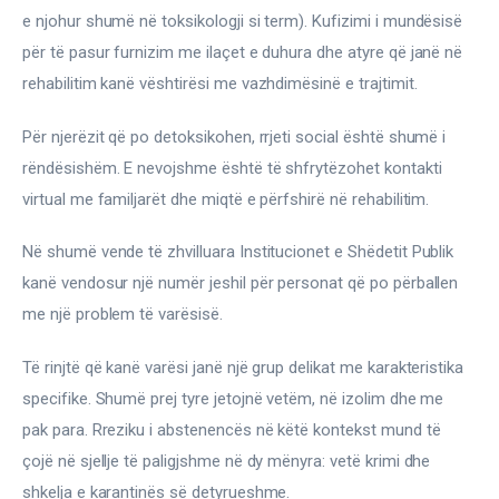
e njohur shumë në toksikologji si term). Kufizimi i mundësisë 
për të pasur furnizim me ilaçet e duhura dhe atyre që janë në 
rehabilitim kanë vështirësi me vazhdimësinë e trajtimit.
Për njerëzit që po detoksikohen, rrjeti social është shumë i 
rëndësishëm. E nevojshme është të shfrytëzohet kontakti 
virtual me familjarët dhe miqtë e përfshirë në rehabilitim.
Në shumë vende të zhvilluara Institucionet e Shëdetit Publik 
kanë vendosur një numër jeshil për personat që po përballen 
me një problem të varësisë.
Të rinjtë që kanë varësi janë një grup delikat me karakteristika 
specifike. Shumë prej tyre jetojnë vetëm, në izolim dhe me 
pak para. Rreziku i abstenencës në këtë kontekst mund të 
çojë në sjellje të paligjshme në dy mënyra: vetë krimi dhe 
shkelja e karantinës së detyrueshme.