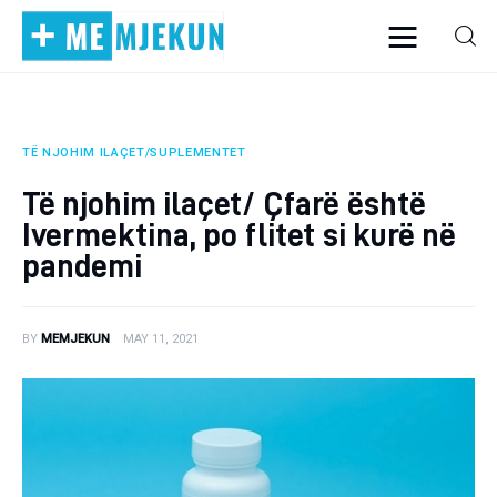
TË NJOHIM ILAÇET/SUPLEMENTET
Home
Të njohim ilaçet/ Çfarë është
Alergjite
Ivermektina, po flitet si kurë në
pandemi
Dermatologji
Embriologji
BY
MEMJEKUN
MAY 11, 2021
Endokrinologji
Gastroeneterologji