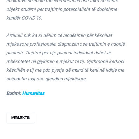
edukative në lidhje me ivermektinën dhe fakti se është 
objekt studimi për trajtimin potencialisht të dobishme 
kundër COVID-19.
Artikulli nuk ka si qëllim zëvendësimin për këshillat 
mjekësore profesionale, diagnozën ose trajtimin e ndonjë 
pacienti. Trajtimi për një pacient individual duhet të 
mbështetet në gjykimin e mjekut të tij. Gjithmonë kërkoni 
këshillën e tij me çdo pyetje që mund të keni në lidhje me 
shëndetin tuaj ose gjendjen mjekësore.
Burimi: 
Humanitas
IVERMEKTIN