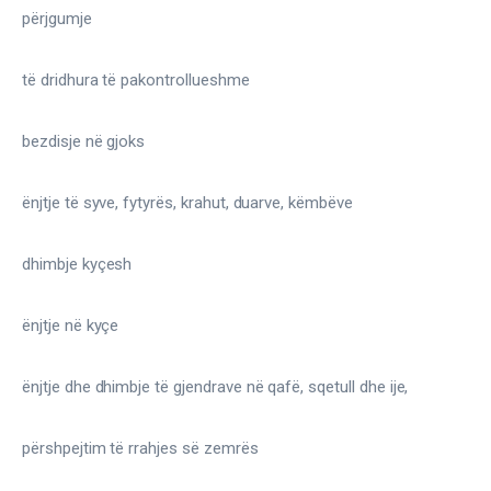
përjgumje
të dridhura të pakontrollueshme
bezdisje në gjoks
ënjtje të syve, fytyrës, krahut, duarve, këmbëve
dhimbje kyçesh
ënjtje në kyçe
ënjtje dhe dhimbje të gjendrave në qafë, sqetull dhe ije,
përshpejtim të rrahjes së zemrës