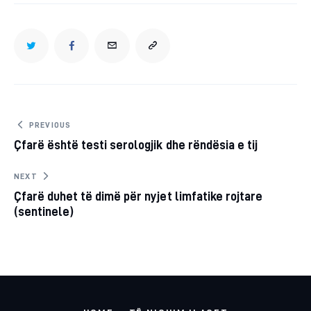
TWITTER
FACEBOOK
EMAIL
COPY
URL
TO
Post
PREVIOUS
Çfarë është testi serologjik dhe rëndësia e tij
navigation
CLIPBOARD
NEXT
Çfarë duhet të dimë për nyjet limfatike rojtare
(sentinele)