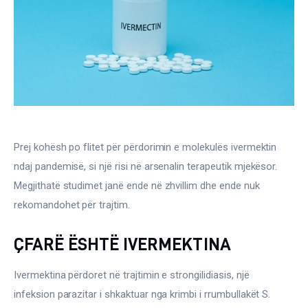
Gjinekologji/ Andrologji
Hematologji
Intervista
Laborator dhe Radiologji
Mirëqenie
Prej kohësh po flitet për përdorimin e molekulës ivermektin 
ndaj pandemisë, si një risi në arsenalin terapeutik mjekësor. 
Nena dhe Femija
Megjithatë studimet janë ende në zhvillim dhe ende nuk 
rekomandohet për trajtim.
Okulistike
ÇFARË ËSHTË IVERMEKTINA
Onkologji
Ivermektina përdoret në trajtimin e strongilidiasis, një 
ORL
infeksion parazitar i shkaktuar nga krimbi i rrumbullakët S. 