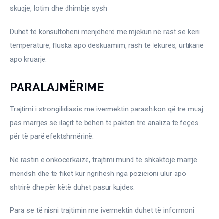
skuqje, lotim dhe dhimbje sysh
Duhet të konsultoheni menjëherë me mjekun në rast se keni 
temperaturë, fluska apo deskuamim, rash të lëkurës, urtikarie 
apo kruarje.
PARALAJMËRIME
Trajtimi i strongilidiasis me ivermektin parashikon që tre muaj 
pas marrjes së ilaçit të bëhen të paktën tre analiza të feçes 
për të parë efektshmërinë.
Në rastin e onkocerkaizë, trajtimi mund të shkaktojë marrje 
mendsh dhe të fikët kur ngrihesh nga pozicioni ulur apo 
shtrirë dhe për këtë duhet pasur kujdes.
Para se të nisni trajtimin me ivermektin duhet të informoni 