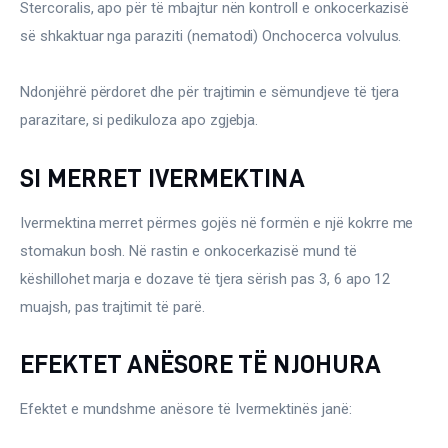
Ortopedi dhe Fizioterapi
Stercoralis, apo për të mbajtur nën kontroll e onkocerkazisë 
së shkaktuar nga paraziti (nematodi) Onchocerca volvulus.
Pneumologji
Ndonjëhrë përdoret dhe për trajtimin e sëmundjeve të tjera 
Psikologji
parazitare, si pedikuloza apo zgjebja.
Regjim ushqimor
SI MERRET IVERMEKTINA
Sëmundje infektive
Ivermektina merret përmes gojës në formën e një kokrre me 
stomakun bosh. Në rastin e onkocerkazisë mund të 
COVID-19
këshillohet marja e dozave të tjera sërish pas 3, 6 apo 12 
Risite shkencore dhe mjekesore per COVID-19
muajsh, pas trajtimit të parë.
Semundjet e zemres
EFEKTET ANËSORE TË NJOHURA
Të njohim ilaçet/suplementet
Efektet e mundshme anësore të Ivermektinës janë: