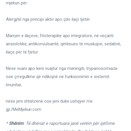
mjekun për:
Alergjitë nga principi aktiv apo çdo ilaçi tjetër
Marrjen e ilaçeve, fitoterapike apo integratore, në veçanti 
ansiolotikë, antikonvulsantë, qetësues të muskujve, sedativë, 
ilaçe për të fjetur
Nëse vuani apo keni vuajtur nga meningiti, trypanosomiaza 
ose çrregullime që ndikojnë në funksionimin e sistemit 
imunitar,
nëse jeni shtatzënë ose jeni duke ushqyer me 
gji./MeMjekun.com
* 
Shënim
: Të dhënat e raportuara janë vetëm për qëllime 