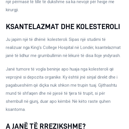
Ortopedi dhe Fizioterapi
një përmasë të tillë të dukshme sa ka nevojë për heqje me 
kirurgji.
Pneumologji
KSANTELAZMAT DHE KOLESTEROLI
Psikologji
Ju japim një të dhënë: kolesteroli. Sipas një studimi të 
Regjim ushqimor
realizuar nga King’s College Hospital në Londër, ksantelazmat 
janë të lidhur me grumbullimin në lëkurë të disa lloje yndyrash.
Sëmundje infektive
Janë tumore të vogla beninje apo huaja nga kolesteroli që 
COVID-19
veprojnë si depozita organike. Ky është jnë sinjal direkt dhe i 
Risite shkencore dhe mjekesore per COVID-19
pagabueshëm që diçka nuk shkon me trupin tuaj. Gjithashtu 
Semundjet e zemres
mund të shfaqen dhe në pjesë të tjera të trupit, si për 
shembull në gjunj, duar apo këmbë. Në këto raste quhen 
Të njohim ilaçet/suplementet
ksantoma.
A JANË TË RREZIKSHME?