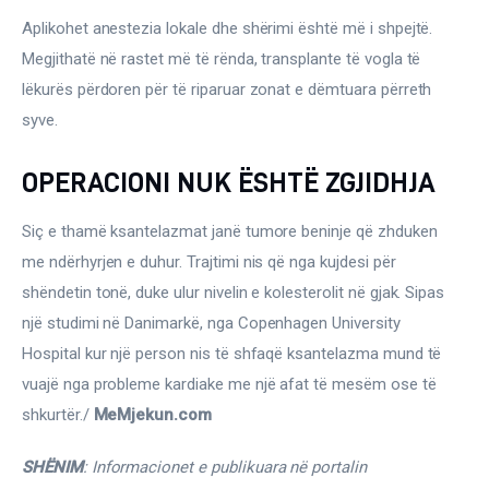
Aplikohet anestezia lokale dhe shërimi është më i shpejtë. 
Megjithatë në rastet më të rënda, transplante të vogla të 
lëkurës përdoren për të riparuar zonat e dëmtuara përreth 
syve.
OPERACIONI NUK ËSHTË ZGJIDHJA
Siç e thamë ksantelazmat janë tumore beninje që zhduken 
me ndërhyrjen e duhur. Trajtimi nis që nga kujdesi për 
shëndetin tonë, duke ulur nivelin e kolesterolit në gjak. Sipas 
një studimi në Danimarkë, nga Copenhagen University 
Hospital kur një person nis të shfaqë ksantelazma mund të 
vuajë nga probleme kardiake me një afat të mesëm ose të 
shkurtër./ 
MeMjekun.com
SHËNIM
: Informacionet e publikuara në portalin 