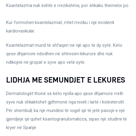
Ksantelazma nuk është e rrezikshme, por shkaku themelor po.
Kur formohen ksantelazmat, rritet rreziku i një incidenti 
kardiovaskular.
Ksantelazmat mund të shfaqen në një apo të dy sytë. Këto 
qese dhjamore ndodhen në shtresën lëkurore dhe nuk 
ndikojnë në gropat e syve apo vetë sytë.
LIDHJA ME SEMUNDJET E LEKURES
Dermatologët thonë se këto njolla apo qese dhjamore rreth 
syve nuk shkaktohet gjithmonë nga niveli i lartë i kolesterolit. 
Për shembull, ka një mundësi të vogël që të jetë pasojë e një 
gjendjeje që quhet ksantogranulomatoza, sipas një studimi të 
kryer në Spanjë.