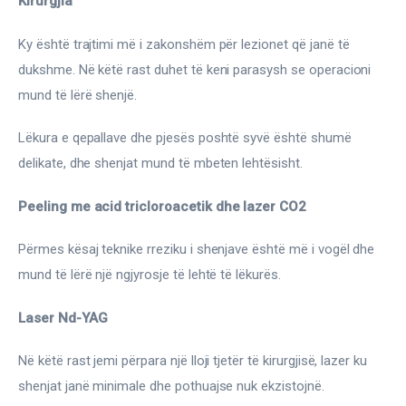
Kirurgjia
Ky është trajtimi më i zakonshëm për lezionet që janë të 
dukshme. Në këtë rast duhet të keni parasysh se operacioni 
mund të lërë shenjë.
Lëkura e qepallave dhe pjesës poshtë syvë është shumë 
delikate, dhe shenjat mund të mbeten lehtësisht.
Peeling me acid tricloroacetik dhe lazer CO2
Përmes kësaj teknike rreziku i shenjave është më i vogël dhe 
mund të lërë një ngjyrosje të lehtë të lëkurës.
Laser Nd-YAG
Në këtë rast jemi përpara një lloji tjetër të kirurgjisë, lazer ku 
shenjat janë minimale dhe pothuajse nuk ekzistojnë.