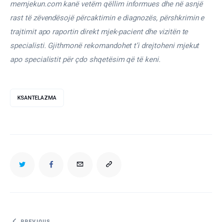
memjekun.com kanë vetëm qëllim informues dhe në asnjë 
rast të zëvendësojë përcaktimin e diagnozës, përshkrimin e 
trajtimit apo raportin direkt mjek-pacient dhe vizitën te 
specialisti. Gjithmonë rekomandohet t’i drejtoheni mjekut 
apo specialistit për çdo shqetësim që të keni.
KSANTELAZMA
TWITTER
FACEBOOK
EMAIL
COPY
URL
TO
PREVIOUS