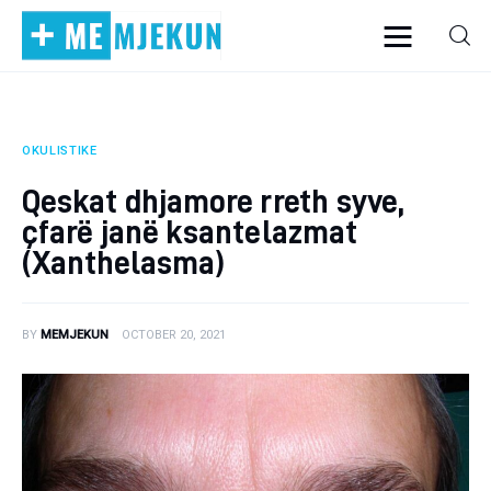
OKULISTIKE
Home
Qeskat dhjamore rreth syve,
Alergjite
çfarë janë ksantelazmat
(Xanthelasma)
Dermatologji
Embriologji
BY
MEMJEKUN
OCTOBER 20, 2021
Endokrinologji
Gastroeneterologji