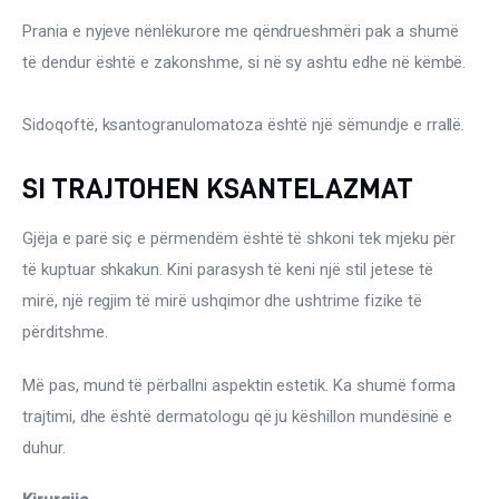
Prania e nyjeve nënlëkurore me qëndrueshmëri pak a shumë 
të dendur është e zakonshme, si në sy ashtu edhe në këmbë.
Sidoqoftë, ksantogranulomatoza është një sëmundje e rrallë.
SI TRAJTOHEN KSANTELAZMAT
Gjëja e parë siç e përmendëm është të shkoni tek mjeku për 
të kuptuar shkakun. Kini parasysh të keni një stil jetese të 
mirë, një regjim të mirë ushqimor dhe ushtrime fizike të 
përditshme.
Më pas, mund të përballni aspektin estetik. Ka shumë forma 
trajtimi, dhe është dermatologu që ju këshillon mundësinë e 
duhur.