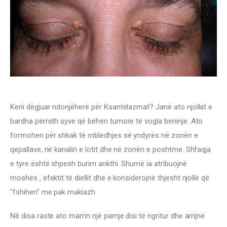
Gjinekologji/ Andrologji
Hematologji
Intervista
Laborator dhe Radiologji
Mirëqenie
Keni dëgjuar ndonjëherë për Ksantelazmat? Janë ato njollat e 
bardha përreth syve që bëhen tumore të vogla beninje. Ato 
Nena dhe Femija
formohen për shkak të mbledhjes së yndyrës në zonën e 
qepallave, në kanalin e lotit dhe në zonën e poshtme. Shfaqja 
Okulistike
e tyre është shpesh burim ankthi. Shumë ia atribuojnë 
moshës , efektit të diellit dhe e konsiderojnë thjesht njollë që 
Onkologji
“fshihen” me pak makiazh.
ORL
Në disa raste ato marrin një pamje disi të ngritur dhe arrijnë 