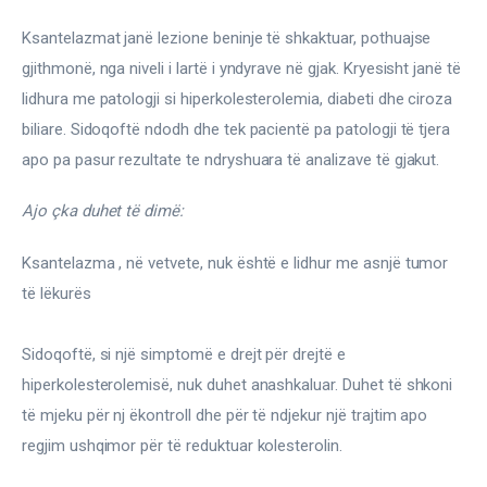
Ksantelazmat janë lezione beninje të shkaktuar, pothuajse 
gjithmonë, nga niveli i lartë i yndyrave në gjak. Kryesisht janë të 
lidhura me patologji si hiperkolesterolemia, diabeti dhe ciroza 
biliare. Sidoqoftë ndodh dhe tek pacientë pa patologji të tjera 
apo pa pasur rezultate te ndryshuara të analizave të gjakut.
Ajo çka duhet të dimë:
Ksantelazma , në vetvete, nuk është e lidhur me asnjë tumor 
të lëkurës
Sidoqoftë, si një simptomë e drejt për drejtë e 
hiperkolesterolemisë, nuk duhet anashkaluar. Duhet të shkoni 
të mjeku për nj ëkontroll dhe për të ndjekur një trajtim apo 
regjim ushqimor për të reduktuar kolesterolin.