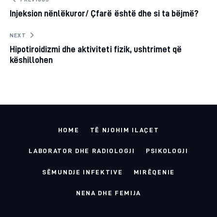
Post
Injeksion nënlëkuror/ Çfarë është dhe si ta bëjmë?
navigation
CLIPBOARD
NEXT
Hipotiroidizmi dhe aktiviteti fizik, ushtrimet që
këshillohen
HOME
TË NJOHIM ILAÇET
LABORATOR DHE RADIOLOGJI
PSIKOLOGJI
SËMUNDJE INFEKTIVE
MIRËQENIE
NENA DHE FEMIJA