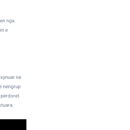
hen nga 
in e 
 synuar në 
ë nëngrup 
 përdoret. 
stuara.