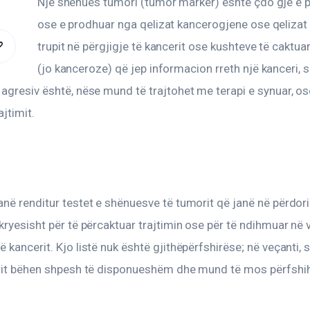
Një shënues tumori (tumor marker) është çdo gjë e 
ose e prodhuar nga qelizat kancerogjene ose qelizat e
trupit në përgjigje të kancerit ose kushteve të caktuar
COPY
(jo kanceroze) që jep informacion rreth një kanceri, si
URL
agresiv është, nëse mund të trajtohet me terapi e synuar, ose
ajtimit.
TO
CLIPBOARD
në renditur testet e shënuesve të tumorit që janë në përdori
kryesisht për të përcaktuar trajtimin ose për të ndihmuar në
 kancerit. Kjo listë nuk është gjithëpërfshirëse; në veçanti, 
orit bëhen shpesh të disponueshëm dhe mund të mos përfshi