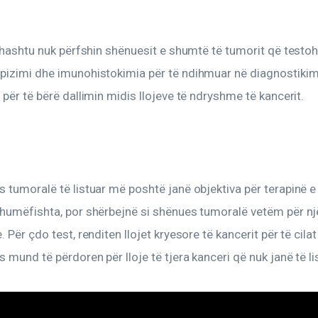
ithashtu nuk përfshin shënuesit e shumtë të tumorit që testo
pizimi dhe imunohistokimia për të ndihmuar në diagnostikim
 për të bërë dallimin midis llojeve të ndryshme të kancerit.
 tumoralë të listuar më poshtë janë objektiva për terapinë e
shumëfishta, por shërbejnë si shënues tumoralë vetëm për nj
 Për çdo test, renditen llojet kryesore të kancerit për të cilat
 mund të përdoren për lloje të tjera kanceri që nuk janë të li