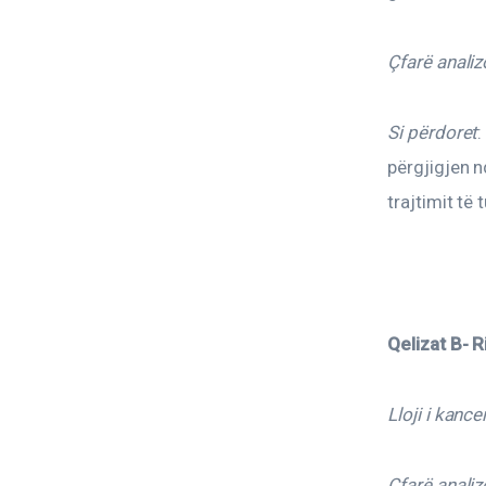
Çfarë analiz
Si përdoret
:
përgjigjen n
trajtimit të
Qelizat B- R
Lloji i kancer
Çfarë analiz