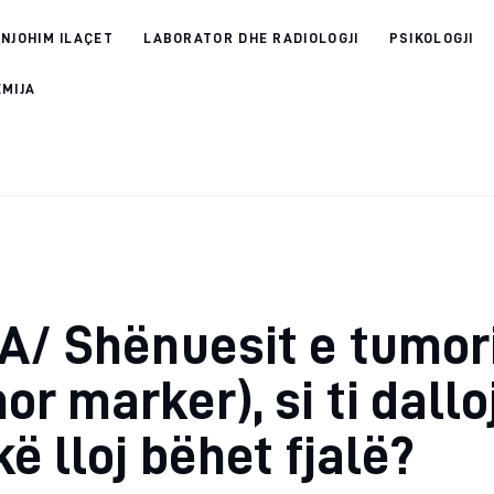
 NJOHIM ILAÇET
LABORATOR DHE RADIOLOGJI
PSIKOLOGJI
EMIJA
A/ Shënuesit e tumor
or marker), si ti dall
kë lloj bëhet fjalë?