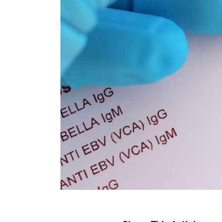
Regjim ushqimor
Sëmundje infektive
COVID-19
Risite shkencore dhe mjekesore per COVID-19
Semundjet e zemres
Të njohim ilaçet/suplementet