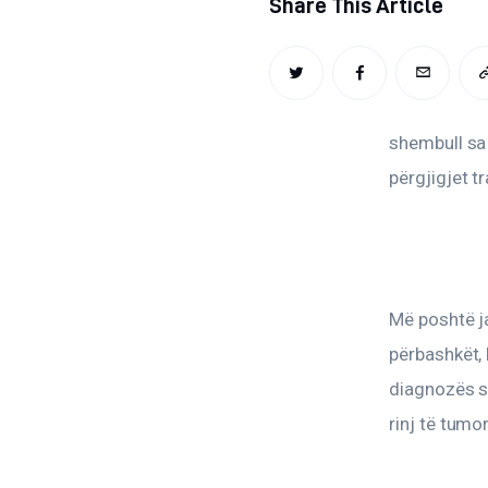
Share This Article
TWITTER
FACEBOOK
EMAIL
shembull sa 
përgjigjet tr
Më poshtë ja
përbashkët, 
diagnozës së
rinj të tum