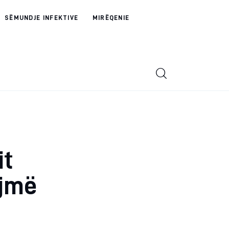
SËMUNDJE INFEKTIVE
MIRËQENIE
it
ojmë