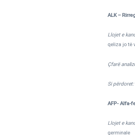
ALK – Rirre
Llojet e kan
qeliza jo të
Çfarë analiz
Si përdoret:
AFP- Alfa-f
Llojet e kan
germinale