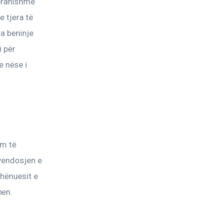
pranishme 
 tjera të 
a beninje 
 për 
 nëse i 
m të 
 vendosjen e 
shënuesit e 
hen.