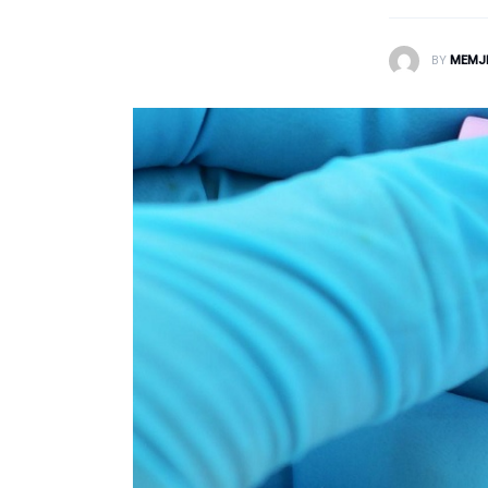
Laborator dhe Radiologji
BY
MEMJ
Mirëqenie
Nena dhe Femija
Okulistike
Onkologji
ORL
Ortopedi dhe Fizioterapi
Pneumologji
Psikologji