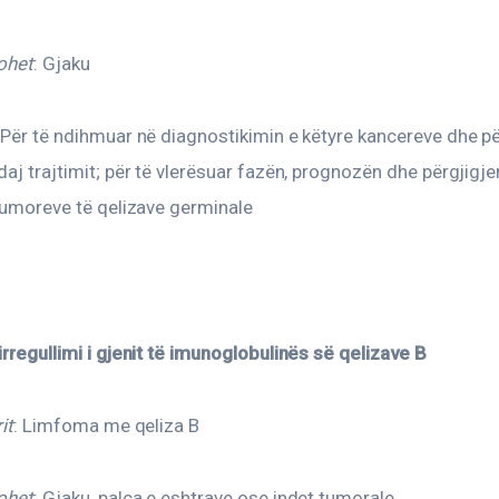
ohet
: Gjaku
 Për të ndihmuar në diagnostikimin e këtyre kancereve dhe pë
daj trajtimit; për të vlerësuar fazën, prognozën dhe përgjigje
 tumoreve të qelizave germinale
irregullimi i gjenit të imunoglobulinës së qelizave B
it
: Limfoma me qeliza B
ohet
: Gjaku, palca e eshtrave ose indet tumorale