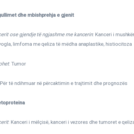
gullimet dhe mbishprehja e gjenit 
cerit ose gjendje të ngjashme me kancerin
: Kanceri i mushkë
 vogla, limfoma me qeliza të mëdha anaplastike, histiocitoza
ohet
: Tumor
 Për të ndihmuar në përcaktimin e trajtimit dhe prognozës
etoproteina 
cerit
: Kanceri i mëlçisë, kanceri i vezores dhe tumoret e qeliz