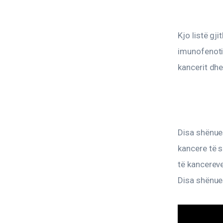
Kjo listë gj
imunofenoti
kancerit dhe
Disa shënues
kancere të 
të kancereve.
Disa shënues