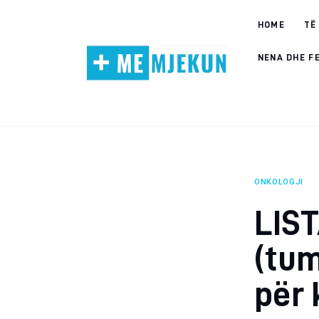
Home
HOME
TË
Alergjite
NENA DHE F
Dermatologji
Embriologji
Endokrinologji
ONKOLOGJI
Gastroeneterologji
LIST
Gjinekologji/ Andrologji
(tum
Hematologji
për 
Intervista