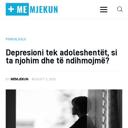
PSIKOLOGJI
Home
Depresioni tek adoleshentët, si
Alergjite
ta njohim dhe të ndihmojmë?
Dermatologji
BY
MEMJEKUN
AUGUST 5, 2025
Embriologji
Endokrinologji
Gastroeneterologji