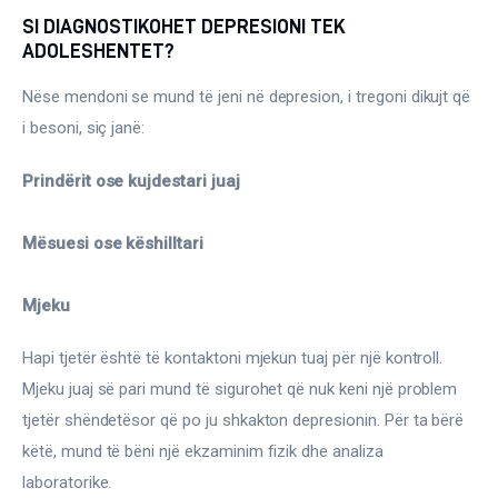
SI DIAGNOSTIKOHET DEPRESIONI TEK
ADOLESHENTET?
Nëse mendoni se mund të jeni në depresion, i tregoni dikujt që 
i besoni, siç janë:
Prindërit ose kujdestari juaj
Mësuesi ose këshilltari
Mjeku
Hapi tjetër është të kontaktoni mjekun tuaj për një kontroll. 
Mjeku juaj së pari mund të sigurohet që nuk keni një problem 
tjetër shëndetësor që po ju shkakton depresionin. Për ta bërë 
këtë, mund të bëni një ekzaminim fizik dhe analiza 
laboratorike.