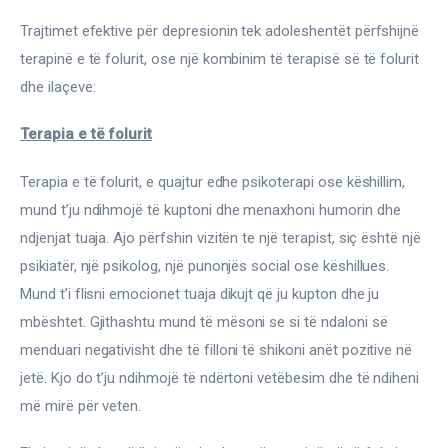
Trajtimet efektive për depresionin tek adoleshentët përfshijnë 
terapinë e të folurit, ose një kombinim të terapisë së të folurit 
dhe ilaçeve:
Terapia e të folurit
Terapia e të folurit, e quajtur edhe psikoterapi ose këshillim, 
mund t’ju ndihmojë të kuptoni dhe menaxhoni humorin dhe 
ndjenjat tuaja. Ajo përfshin vizitën te një terapist, siç është një 
psikiatër, një psikolog, një punonjës social ose këshillues. 
Mund t’i flisni emocionet tuaja dikujt që ju kupton dhe ju 
mbështet. Gjithashtu mund të mësoni se si të ndaloni së 
menduari negativisht dhe të filloni të shikoni anët pozitive në 
jetë. Kjo do t’ju ndihmojë të ndërtoni vetëbesim dhe të ndiheni 
më mirë për veten.