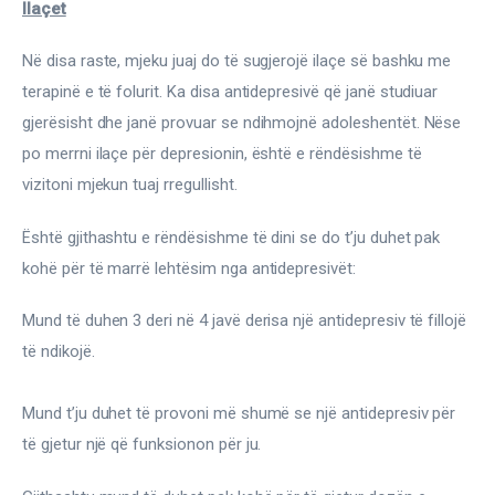
Ilaçet
Në disa raste, mjeku juaj do të sugjerojë ilaçe së bashku me 
terapinë e të folurit. Ka disa antidepresivë që janë studiuar 
gjerësisht dhe janë provuar se ndihmojnë adoleshentët. Nëse 
po merrni ilaçe për depresionin, është e rëndësishme të 
vizitoni mjekun tuaj rregullisht.
Është gjithashtu e rëndësishme të dini se do t’ju duhet pak 
kohë për të marrë lehtësim nga antidepresivët:
Mund të duhen 3 deri në 4 javë derisa një antidepresiv të fillojë 
të ndikojë.
Mund t’ju duhet të provoni më shumë se një antidepresiv për 
të gjetur një që funksionon për ju.