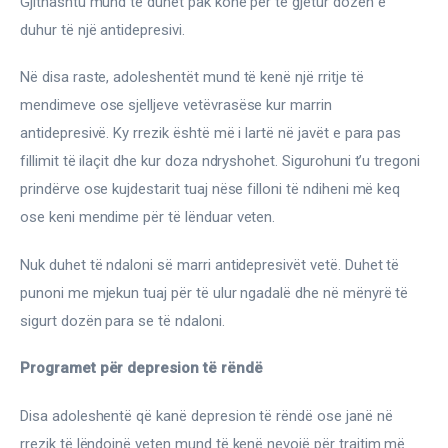
Gjithashtu mund të duhet pak kohë për të gjetur dozën e 
duhur të një antidepresivi.
Në disa raste, adoleshentët mund të kenë një rritje të 
mendimeve ose sjelljeve vetëvrasëse kur marrin 
antidepresivë. Ky rrezik është më i lartë në javët e para pas 
fillimit të ilaçit dhe kur doza ndryshohet. Sigurohuni t’u tregoni 
prindërve ose kujdestarit tuaj nëse filloni të ndiheni më keq 
ose keni mendime për të lënduar veten.
Nuk duhet të ndaloni së marri antidepresivët vetë. Duhet të 
punoni me mjekun tuaj për të ulur ngadalë dhe në mënyrë të 
sigurt dozën para se të ndaloni.
Programet për depresion të rëndë
Disa adoleshentë që kanë depresion të rëndë ose janë në 
rrezik të lëndojnë veten mund të kenë nevojë për trajtim më 