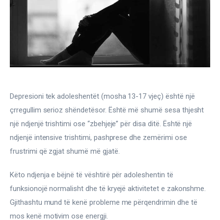
Gjinekologji/ Andrologji
Hematologji
Intervista
Laborator dhe Radiologji
Depresioni tek adoleshentët (mosha 13-17 vjeç) është një 
Mirëqenie
çrregullim serioz shëndetësor. Është më shumë sesa thjesht 
Nena dhe Femija
një ndjenjë trishtimi ose “zbehjeje” për disa ditë. Është një 
ndjenjë intensive trishtimi, pashprese dhe zemërimi ose 
Okulistike
frustrimi që zgjat shumë më gjatë.
Onkologji
Këto ndjenja e bëjnë të vështirë për adoleshentin të 
funksionojë normalisht dhe të kryejë aktivitetet e zakonshme. 
ORL
Gjithashtu mund të kenë probleme me përqendrimin dhe të 
mos kenë motivim ose energji.