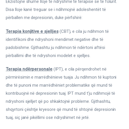
Ekzistojnë shumë lloje të ndryshme të terapisë së të folurit. 
Disa lloje kanë treguar se i ndihmojnë adoleshentët të 
përballen me depresionin, duke përfshirë:
Terapia konjitive e sjelljes
 (CBT), e cila ju ndihmon të 
identifikoni dhe ndryshoni mendimet negative dhe të 
padobishme. Gjithashtu ju ndihmon të ndërtoni aftësi 
përballimi dhe të ndryshoni modelet e sjelljes.
Terapia ndërpersonale
 (IPT), e cila përqendrohet në 
përmirësimin e marrëdhënieve tuaja. Ju ndihmon të kuptoni 
dhe të punoni me marrëdhëniet problematike që mund të 
kontribuojnë në depresionin tuaj. IPT mund t’ju ndihmojë të 
ndryshoni sjelljet që po shkaktojnë probleme. Gjithashtu, 
shqyrtoni çështje kryesore që mund të shtojnë depresionin 
tuaj, siç janë pikëllimi ose ndryshimet në jetë.