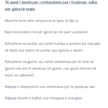
Të qenit i zemëruar, i irritueshëm ose i frustruar, edhe 
për gjëra të vogla
Mund të kenë edhe simptoma të tjera, të tilla si:
Nuk interesohen më për gjërat që më parë u pëlqenin
Ndryshime në peshë, siç është humbja e peshës kur nuk janë 
në dietë ose shtimi në peshë nga ngrënia e tepërt
Ndryshime në gjumë, siç është vështirësia për të rënë në 
gjumë ose për të qëndruar në gjumë, ose gjumi shumë më 
tepër se zakonisht
Ndjenja e shqetësimit ose vështirësia për të qëndruar ulur
Ndjenja shumë e lodhur ose mungesa e energjisë