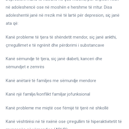
në adoleshencë ose në moshën e hershme të rritur. Disa 
adoleshentë janë në rrezik më të lartë për depresion, siç janë 
ata që:
Kanë probleme të tjera të shëndetit mendor, siç janë ankthi, 
çrregullimet e të ngrënit dhe përdorimi i substancave
Kanë sëmundje të tjera, siç janë diabeti, kanceri dhe 
sëmundjet e zemrës
Kanë anëtarë të familjes me sëmundje mendore
Kanë një familje/konflikt familjar jofunksional
Kanë probleme me miqtë ose fëmijë të tjerë në shkollë
Kanë vështirësi në të nxënë ose çrregullim të hiperaktivitetit të 