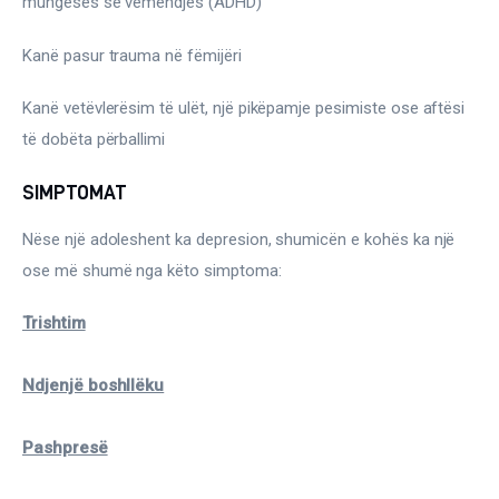
mungesës së vëmendjes (ADHD)
Kanë pasur trauma në fëmijëri
Kanë vetëvlerësim të ulët, një pikëpamje pesimiste ose aftësi 
të dobëta përballimi
SIMPTOMAT
Nëse një adoleshent ka depresion, shumicën e kohës ka një 
ose më shumë nga këto simptoma:
Trishtim
Ndjenjë boshllëku
Pashpresë