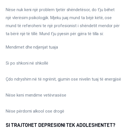
Nëse nuk keni një problem tjetër shëndetësor, do t’ju bëhet 
një vlerësim psikologjik. Mjeku juaj mund ta bëjë këtë, ose 
mund të referoheni te një profesionist i shëndetit mendor për 
ta bërë një të tillë. Mund t’ju pyesin për gjëra të tilla si:
Mendimet dhe ndjenjat tuaja
Si po shkoni në shkollë
Çdo ndryshim në të ngrënit, gjumin ose nivelin tuaj të energjisë
Nëse keni mendime vetëvrasëse
Nëse përdorni alkool ose drogë
SI TRAJTOHET DEPRESIONI TEK ADOLESHENTET?