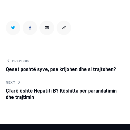
TWITTER
FACEBOOK
EMAIL
COPY
URL
TO
Post
PREVIOUS
Qeset poshtë syve, pse krijohen dhe si trajtohen?
navigation
CLIPBOARD
NEXT
Çfarë është Hepatiti B? Këshilla për parandalimin
dhe trajtimin