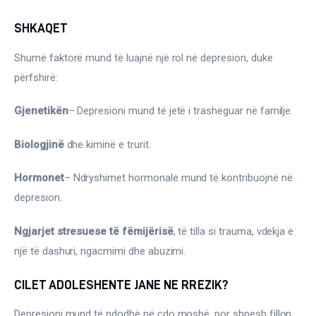
Ortopedi dhe Fizioterapi
SHKAQET
Pneumologji
Shumë faktorë mund të luajnë një rol në depresion, duke 
Psikologji
përfshirë:
Regjim ushqimor
Gjenetikën
– Depresioni mund të jetë i trashëguar në familje.
Biologjinë
 dhe kiminë e trurit.
Sëmundje infektive
Hormonet
– Ndryshimet hormonale mund të kontribuojnë në 
COVID-19
depresion.
Risite shkencore dhe mjekesore per COVID-19
Semundjet e zemres
Ngjarjet stresuese të fëmijërisë
, të tilla si trauma, vdekja e 
një të dashuri, ngacmimi dhe abuzimi.
Të njohim ilaçet/suplementet
CILET ADOLESHENTE JANE NE RREZIK?
Depresioni mund të ndodhë në çdo moshë, por shpesh fillon 