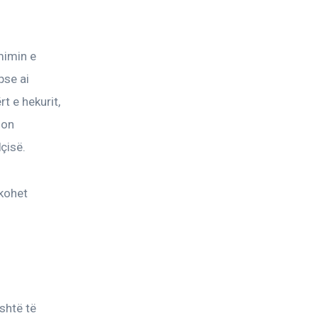
mimin e 
pse ai 
t e hekurit, 
don 
çisë.
rkohet 
shtë të 