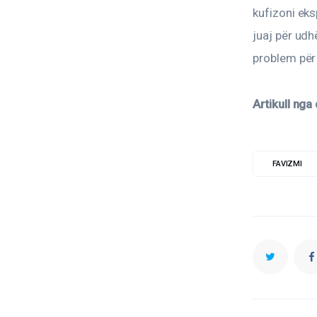
kufizoni ek
juaj për udh
problem për
Artikull nga
FAVIZMI
TWITTER
F