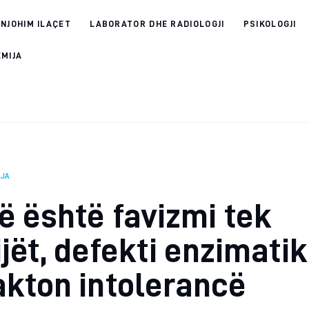
 NJOHIM ILAÇET
LABORATOR DHE RADIOLOGJI
PSIKOLOGJI
EMIJA
IJA
ë është favizmi tek
jët, defekti enzimatik
kton intolerancë