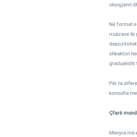
oksigjenit d
Në format e 
rruazave të 
depozitohet 
shkakton hem
gradualisht
Për ta difer
konsulta me
Çfarë mund 
Mënyra më e