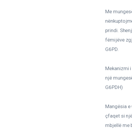
Me mungesë 
nënkuptojmë
prindi. Shenj
fëmijëve zgj
G6PD.
Mekanizmi i
një mungesë
G6PDH)
Mangësia e 
çfaqet si nj
mbjellë me b