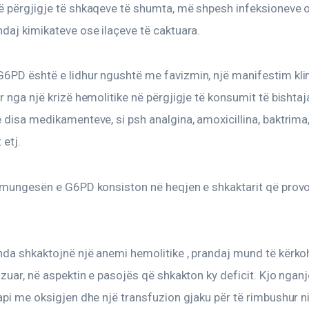
ë përgjigje të shkaqeve të shumta, më shpesh infeksioneve 
daj kimikateve ose ilaçeve të caktuara.
PD është e lidhur ngushtë me favizmin, një manifestim klini
r nga një krizë hemolitike në përgjigje të konsumit të bishtaj
 disa medikamenteve, si psh analgina, amoxicillina, baktrima,
 etj.
r mungesën e G6PD konsiston në heqjen e shkaktarit që prov
da shkaktojnë një anemi hemolitike , prandaj mund të kërkoh
izuar, në aspektin e pasojës që shkakton ky deficit. Kjo ngan
api me oksigjen dhe një transfuzion gjaku për të rimbushur ni