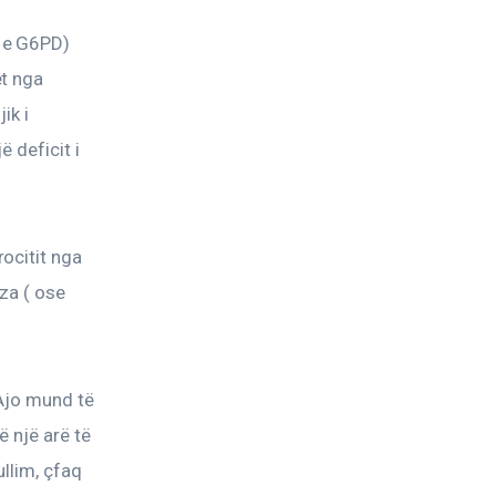
 e G6PD) 
t nga 
ik i 
 deficit i 
ocitit nga 
za ( ose 
Ajo mund të 
ë një arë të 
llim, çfaq 