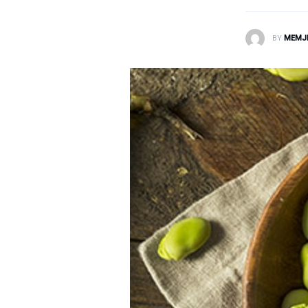
Laborator dhe Radiologji
BY
MEMJ
Mirëqenie
Nena dhe Femija
Okulistike
Onkologji
ORL
Ortopedi dhe Fizioterapi
Pneumologji
Psikologji