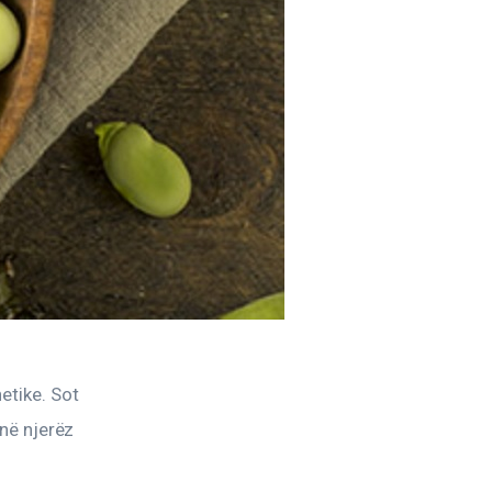
etike. Sot 
onë njerëz 