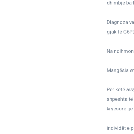
dhimbje bark
Diagnoza ven
gjak të G6P
Na ndihmon 
Mangësia enz
Për këtë ars
shpeshta të 
kryesore që
individët e 