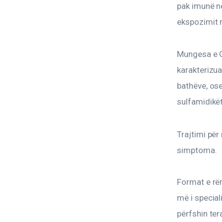
pak imunë n
ekspozimit n
Mungesa e G6
karakterizua
bathëve, ose
sulfamidikët
Trajtimi pë
simptoma.
Format e rën
më i special
përfshin ter