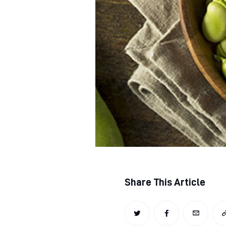
Regjim ushqimor
Sëmundje infektive
COVID-19
Risite shkencore dhe mjekesore per COVID-19
Semundjet e zemres
Të njohim ilaçet/suplementet
Share This Article
TWITTER
FACEBOOK
EMAIL