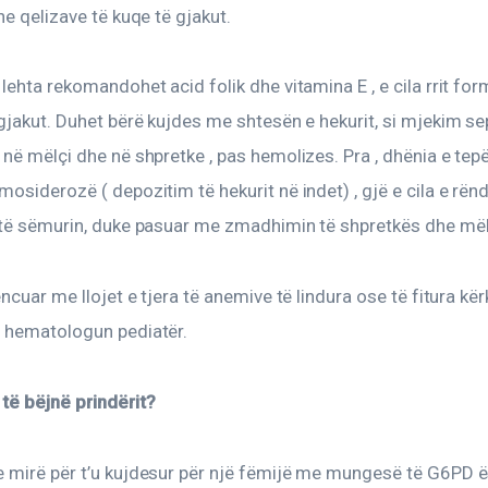
he qelizave të kuqe të gjakut.
lehta rekomandohet acid folik dhe vitamina E , e cila rrit for
gjakut. Duhet bërë kujdes me shtesën e hekurit, si mjekim se
në mëlçi dhe në shpretke , pas hemolizes. Pra , dhënia e tepër
osiderozë ( depozitim të hekurit në indet) , gjë e cila e rën
 të sëmurin, duke pasuar me zmadhimin të shpretkës dhe mël
encuar me llojet e tjera të anemive të lindura ose të fitura kë
 hematologun pediatër.
të bëjnë prindërit?
 mirë për t’u kujdesur për një fëmijë me mungesë të G6PD ë