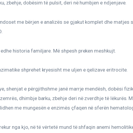
u, zbehje, dobësim të pulsit, deri në humbjen e ndjenjave.
doset me bërjen e analizës se gjakut komplet dhe matjes së 
D.
edhe historia familjare. Më shpesh preken meshkujt.
imatike shprehet kryesisht me uljen e qelizave eritrocite.
ye, shenjat e përgjithshme janë marrje mendësh, dobësi fizike
zemrës, dhimbje barku, zbehje deri në zverdhje të lëkurës. M
 lidhen me mungesën e enzimës çfaqen në sferën hematolog
prekur nga kjo, në të vërtetë mund të shfaqin anemi hemolitik