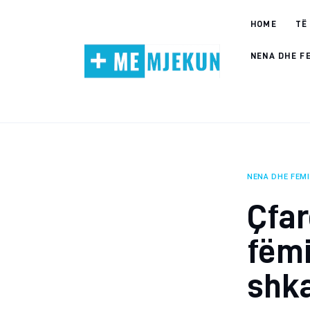
Home
HOME
TË
Alergjite
NENA DHE F
Dermatologji
Embriologji
Endokrinologji
NENA DHE FEM
Gastroeneterologji
Çfar
Gjinekologji/ Andrologji
fëmi
Hematologji
shka
Intervista