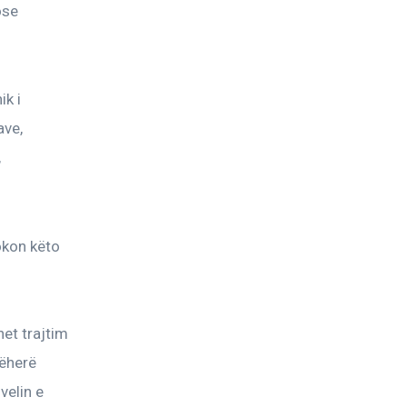
ose 
k i 
ave, 
 
okon këto 
et trajtim 
jëherë 
velin e 