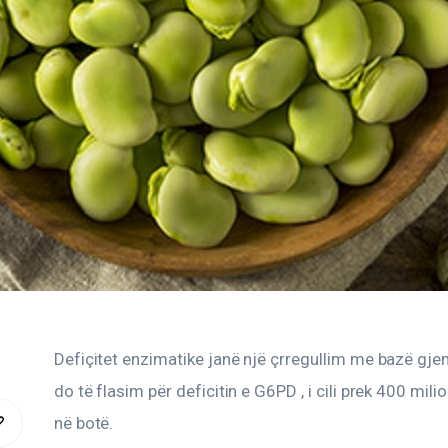
Defiçitet enzimatike janë një çrregullim me bazë gjen
do të flasim për deficitin e G6PD , i cili prek 400 mili
në botë.
COPY