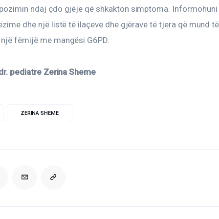
spozimin ndaj çdo gjëje që shkakton simptoma. Informohuni
ëzime dhe një listë të ilaçeve dhe gjërave të tjera që mund të
 një fëmijë me mangësi G6PD.
 dr. pediatre Zerina Sheme
ZERINA SHEME
ACEBOOK
EMAIL
COPY
URL