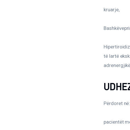
kruarje,
Bashkëveprim
Hipertiroidi
të lartë eks
adrenergjikë
UDHE
Përdoret në
pacientët m