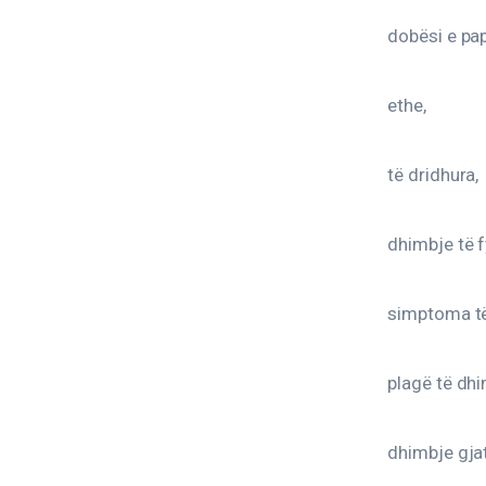
dobësi e pap
ethe,
të dridhura,
dhimbje të fy
simptoma të 
plagë të dh
dhimbje gjat