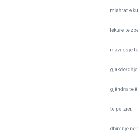
mishrat e ku
lëkurë të zb
mavijosje të
gjakderdhje
gjëndra të ë
të përzier,
dhimbje në 