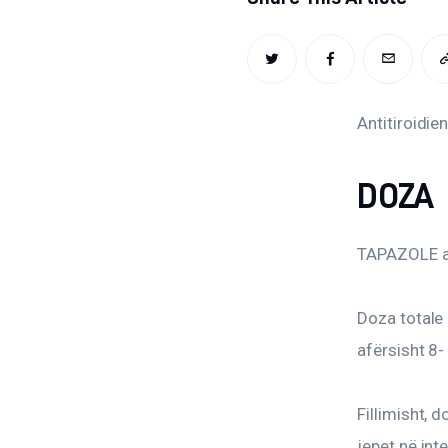
TWITTER
FACEBOOK
EMAIL
Antitiroidien
DOZA
TAPAZOLE a
Doza totale 
afërsisht 8-
Fillimisht, 
jepet në int