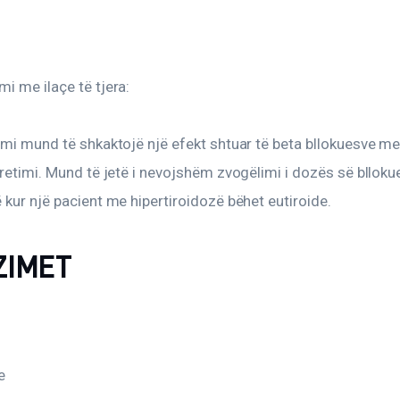
i me ilaçe të tjera:
zmi mund të shkaktojë një efekt shtuar të beta bllokuesve me 
kretimi. Mund të jetë i nevojshëm zvogëlimi i dozës së blloku
 kur një pacient me hipertiroidozë bëhet eutiroide.
ZIMET
:
e