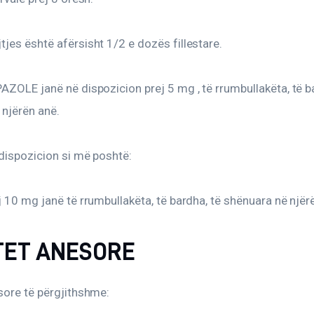
jes është afërsisht 1/2 e dozës fillestare.
AZOLE janë në dispozicion prej 5 mg , të rrumbullakëta, të b
 njërën anë.
dispozicion si më poshtë:
j 10 mg janë të rrumbullakëta, të bardha, të shënuara në njër
TET ANESORE
sore të përgjithshme: