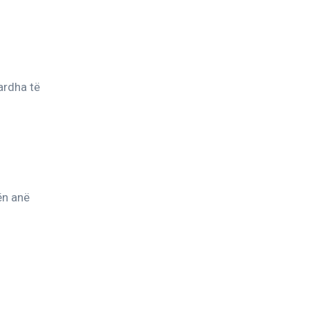
ardha të 
ën anë