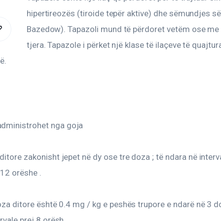
hipertireozës (tiroide tepër aktive) dhe sëmundjes së
Bazedow). Tapazoli mund të përdoret vetëm ose me i
COPY
tjera. Tapazole i përket një klase të ilaçeve të quajtu
URL
ë.
TO
CLIPBOARD
dministrohet nga goja
ditore zakonisht jepet në dy ose tre doza ; të ndara në interv
 12 orëshe .
doza ditore është 0.4 mg / kg e peshës trupore e ndarë në 3 d
ervale prej 8 orësh.