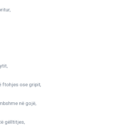
ritur,
tit,
ftohjes ose gripit,
imbshme në gojë,
ë gëlltitjes,