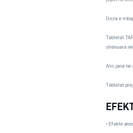
Doza e mbajt
Tabletat TAP
shënuara në
Ato janë në 
Tabletat pre
EFEK
• Efekte anë