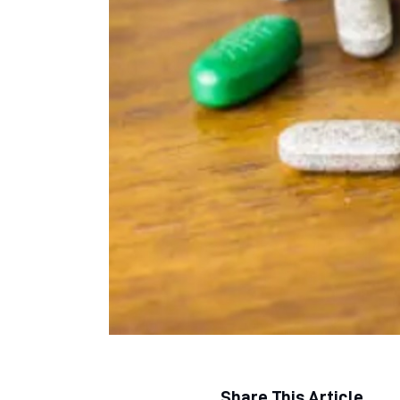
Regjim ushqimor
Sëmundje infektive
COVID-19
Risite shkencore dhe mjekesore per COVID-19
Semundjet e zemres
Të njohim ilaçet/suplementet
Share This Article