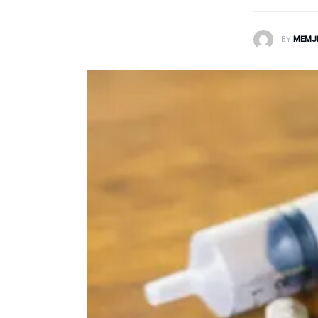
Laborator dhe Radiologji
BY
MEMJ
Mirëqenie
Nena dhe Femija
Okulistike
Onkologji
ORL
Ortopedi dhe Fizioterapi
Pneumologji
Psikologji