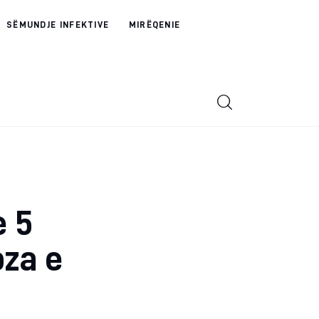
SËMUNDJE INFEKTIVE
MIRËQENIE
e 5
oza e