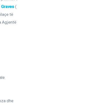
 
Graves
( 
laçe të 
ra Agjentë 
ale 
oza dhe 