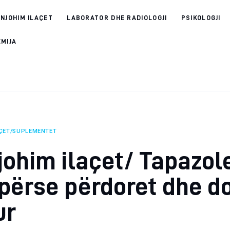
 NJOHIM ILAÇET
LABORATOR DHE RADIOLOGJI
PSIKOLOGJI
EMIJA
AÇET/SUPLEMENTET
johim ilaçet/ Tapazol
përse përdoret dhe d
ur