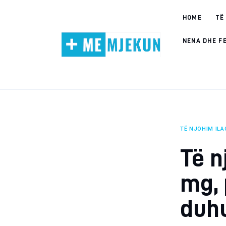
Home
HOME
TË
Alergjite
NENA DHE F
Dermatologji
Embriologji
Endokrinologji
TË NJOHIM IL
Gastroeneterologji
Të n
Gjinekologji/ Andrologji
mg, 
Hematologji
duh
Intervista