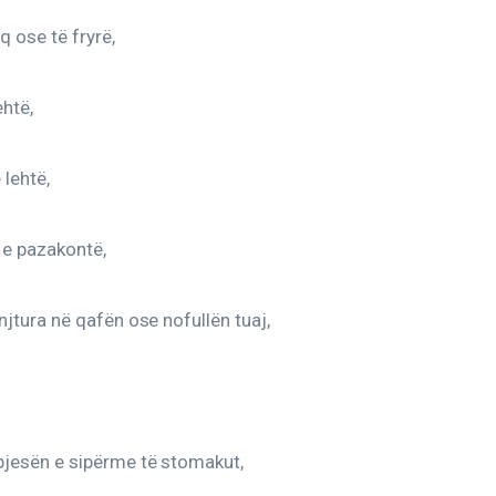
q ose të fryrë,
ehtë,
 lehtë,
 e pazakontë,
njtura në qafën ose nofullën tuaj,
pjesën e sipërme të stomakut,