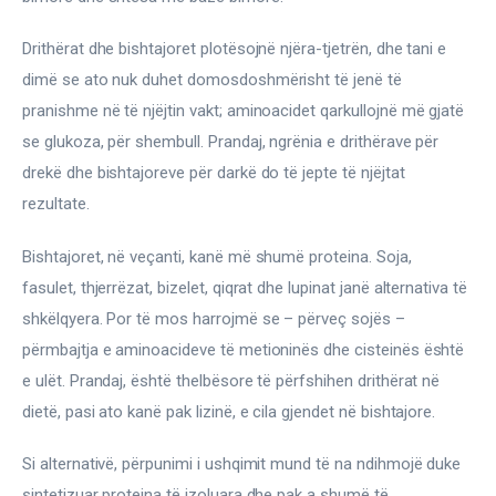
Drithërat dhe bishtajoret plotësojnë njëra-tjetrën, dhe tani e 
dimë se ato nuk duhet domosdoshmërisht të jenë të 
pranishme në të njëjtin vakt; aminoacidet qarkullojnë më gjatë 
se glukoza, për shembull. Prandaj, ngrënia e drithërave për 
drekë dhe bishtajoreve për darkë do të jepte të njëjtat 
rezultate.
Bishtajoret, në veçanti, kanë më shumë proteina. Soja, 
fasulet, thjerrëzat, bizelet, qiqrat dhe lupinat janë alternativa të 
shkëlqyera. Por të mos harrojmë se – përveç sojës – 
përmbajtja e aminoacideve të metioninës dhe cisteinës është 
e ulët. Prandaj, është thelbësore të përfshihen drithërat në 
dietë, pasi ato kanë pak lizinë, e cila gjendet në bishtajore.
Si alternativë, përpunimi i ushqimit mund të na ndihmojë duke 
sintetizuar proteina të izoluara dhe pak a shumë të 