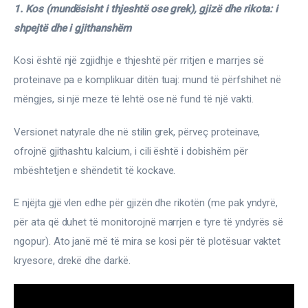
Ortopedi dhe Fizioterapi
1. Kos (mundësisht i thjeshtë ose grek), gjizë dhe rikota: i 
shpejtë dhe i gjithanshëm
Pneumologji
Kosi është një zgjidhje e thjeshtë për rritjen e marrjes së 
Psikologji
proteinave pa e komplikuar ditën tuaj: mund të përfshihet në 
mëngjes, si një meze të lehtë ose në fund të një vakti.
Regjim ushqimor
Versionet natyrale dhe në stilin grek, përveç proteinave, 
Sëmundje infektive
ofrojnë gjithashtu kalcium, i cili është i dobishëm për 
mbështetjen e shëndetit të kockave.
COVID-19
Risite shkencore dhe mjekesore per COVID-19
E njëjta gjë vlen edhe për gjizën dhe rikotën (me pak yndyrë, 
Semundjet e zemres
për ata që duhet të monitorojnë marrjen e tyre të yndyrës së 
ngopur). Ato janë më të mira se kosi për të plotësuar vaktet 
Të njohim ilaçet/suplementet
kryesore, drekë dhe darkë.