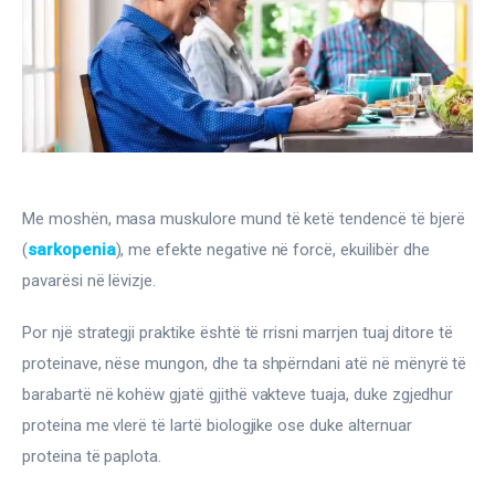
Gjinekologji/ Andrologji
Hematologji
Intervista
Laborator dhe Radiologji
Me moshën, masa muskulore mund të ketë tendencë të bjerë 
Mirëqenie
(
sarkopenia
), me efekte negative në forcë, ekuilibër dhe 
Nena dhe Femija
pavarësi në lëvizje.
Por një strategji praktike është të rrisni marrjen tuaj ditore të 
Okulistike
proteinave, nëse mungon, dhe ta shpërndani atë në mënyrë të 
Onkologji
barabartë në kohëw gjatë gjithë vakteve tuaja, duke zgjedhur 
proteina me vlerë të lartë biologjike ose duke alternuar 
ORL
proteina të paplota.