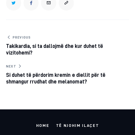
TWITTER
FACEBOOK
EMAIL
COPY
URL
TO
Post
PREVIOUS
Takikardia, si ta dallojmë dhe kur duhet të
navigation
CLIPBOARD
vizitohemi?
NEXT
Si duhet të përdorim kremin e diellit për të
shmangur rrudhat dhe melanomat?
HOME
TË NJOHIM ILAÇET