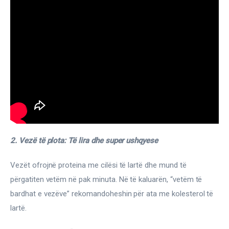
2. Vezë të plota: Të lira dhe super ushqyese
Vezët ofrojnë proteina me cilësi të lartë dhe mund të 
përgatiten vetëm në pak minuta. Në të kaluarën, “vetëm të 
bardhat e vezëve” rekomandoheshin për ata me kolesterol të 
lartë.