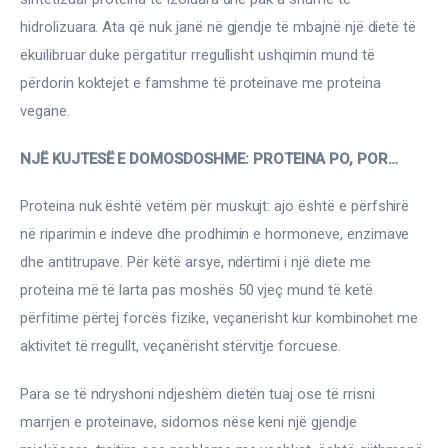
hidrolizuara. Ata që nuk janë në gjendje të mbajnë një dietë të 
ekuilibruar duke përgatitur rregullisht ushqimin mund të 
përdorin koktejet e famshme të proteinave me proteina 
vegane.
NJË KUJTESË E DOMOSDOSHME: PROTEINA PO, POR…
Proteina nuk është vetëm për muskujt: ajo është e përfshirë 
në riparimin e indeve dhe prodhimin e hormoneve, enzimave 
dhe antitrupave. Për këtë arsye, ndërtimi i një diete me 
proteina më të larta pas moshës 50 vjeç mund të ketë 
përfitime përtej forcës fizike, veçanërisht kur kombinohet me 
aktivitet të rregullt, veçanërisht stërvitje forcuese.
Para se të ndryshoni ndjeshëm dietën tuaj ose të rrisni 
marrjen e proteinave, sidomos nëse keni një gjendje 