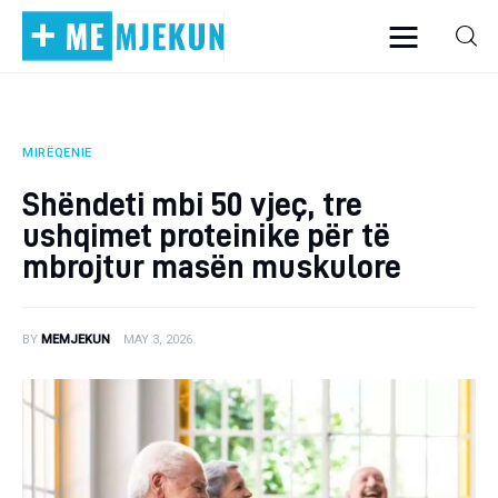
MIRËQENIE
Home
Shëndeti mbi 50 vjeç, tre
Alergjite
ushqimet proteinike për të
mbrojtur masën muskulore
Dermatologji
Embriologji
BY
MEMJEKUN
MAY 3, 2026
Endokrinologji
Gastroeneterologji