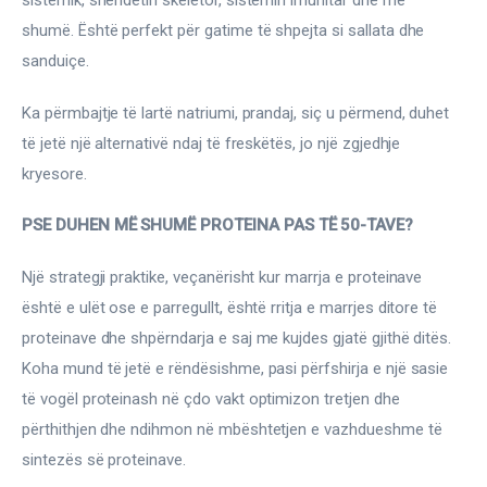
sistemik, shëndetin skeletor, sistemin imunitar dhe më 
shumë. Është perfekt për gatime të shpejta si sallata dhe 
sanduiçe.
Ka përmbajtje të lartë natriumi, prandaj, siç u përmend, duhet 
të jetë një alternativë ndaj të freskëtës, jo një zgjedhje 
kryesore.
PSE DUHEN MË SHUMË PROTEINA PAS TË 50-TAVE?
Një strategji praktike, veçanërisht kur marrja e proteinave 
është e ulët ose e parregullt, është rritja e marrjes ditore të 
proteinave dhe shpërndarja e saj me kujdes gjatë gjithë ditës. 
Koha mund të jetë e rëndësishme, pasi përfshirja e një sasie 
të vogël proteinash në çdo vakt optimizon tretjen dhe 
përthithjen dhe ndihmon në mbështetjen e vazhdueshme të 
sintezës së proteinave.