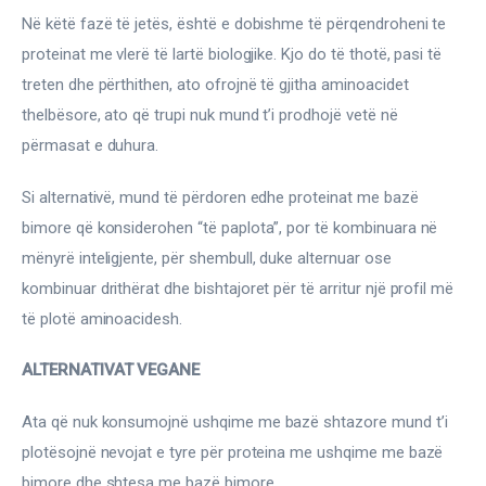
Në këtë fazë të jetës, është e dobishme të përqendroheni te 
proteinat me vlerë të lartë biologjike. Kjo do të thotë, pasi të 
treten dhe përthithen, ato ofrojnë të gjitha aminoacidet 
thelbësore, ato që trupi nuk mund t’i prodhojë vetë në 
përmasat e duhura.
Si alternativë, mund të përdoren edhe proteinat me bazë 
bimore që konsiderohen “të paplota”, por të kombinuara në 
mënyrë inteligjente, për shembull, duke alternuar ose 
kombinuar drithërat dhe bishtajoret për të arritur një profil më 
të plotë aminoacidesh.
ALTERNATIVAT VEGANE
Ata që nuk konsumojnë ushqime me bazë shtazore mund t’i 
plotësojnë nevojat e tyre për proteina me ushqime me bazë 
bimore dhe shtesa me bazë bimore.