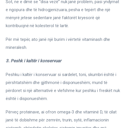
Sot, ne e dimë se “disa vezë” nuk janë problem, pasi yndyrnat 
e ngopura dhe të hidrogjenizuara, pesha e tepërt dhe një 
mënyrë jetese sedentare janë faktorët kryesorë që 
kontribuojnë në kolesterol të lartë.
Për më tepër, ato janë një burim i vërtetë vitaminash dhe 
mineralesh.
3. Peshk i kaltër i konservuar
Peshku i kaltër i konservuar si sardelet, toni, skumbri është i 
përshtatshëm dhe gjithmonë i disponueshëm; mund të 
përdoret si një alternativë e vlefshme kur peshku i freskët nuk 
është i disponueshëm.
Përveç proteinave, ai ofron omega-3 dhe vitaminë D, të cilat 
janë të dobishme për zemrën, trurin, sytë, inflamacionin 