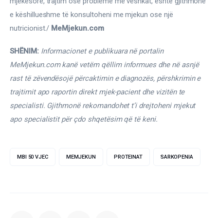
mjekësore, trajtim ose probleme me veshkat, është gjithmonë 
e këshillueshme të konsultoheni me mjekun ose një 
nutricionist./ 
MeMjekun.com
SHËNIM: 
Informacionet e publikuara në portalin 
MeMjekun.com kanë vetëm qëllim informues dhe në asnjë 
rast të zëvendësojë përcaktimin e diagnozës, përshkrimin e 
trajtimit apo raportin direkt mjek-pacient dhe vizitën te 
specialisti. Gjithmonë rekomandohet t’i drejtoheni mjekut 
apo specialistit për çdo shqetësim që të keni.
MBI 50 VJEC
MEMJEKUN
PROTEINAT
SARKOPENIA