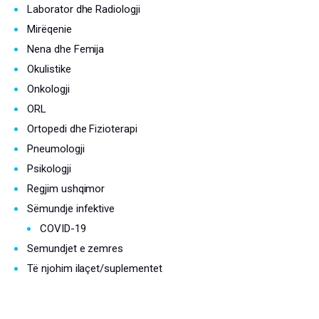
Laborator dhe Radiologji
Mirëqenie
Nena dhe Femija
Okulistike
Onkologji
ORL
Ortopedi dhe Fizioterapi
Pneumologji
Psikologji
Regjim ushqimor
Sëmundje infektive
COVID-19
Semundjet e zemres
Të njohim ilaçet/suplementet