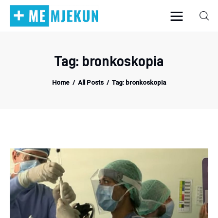
Tag: bronkoskopia
Home
Home
All Posts
Tag: bronkoskopia
Alergjite
Dermatologji
Embriologji
Endokrinologji
Gastroeneterologji