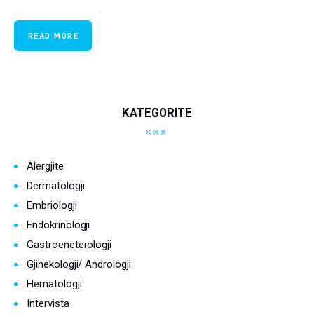
Ortopedi dhe Fizioterapi
READ MORE
Pneumologji
Psikologji
Regjim ushqimor
KATEGORITE
Sëmundje infektive
Alergjite
COVID-19
Dermatologji
Risite shkencore dhe mjekesore per COVID-19
Embriologji
Endokrinologji
Semundjet e zemres
Gastroeneterologji
Të njohim ilaçet/suplementet
Gjinekologji/ Andrologji
Hematologji
Intervista