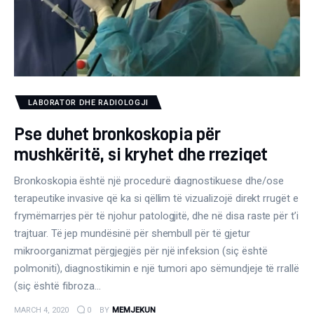
Gjinekologji/ Andrologji
Hematologji
Intervista
LABORATOR DHE RADIOLOGJI
Laborator dhe Radiologji
Pse duhet bronkoskopia për
Mirëqenie
mushkëritë, si kryhet dhe rreziqet
Nena dhe Femija
Bronkoskopia është një procedurë diagnostikuese dhe/ose
terapeutike invasive që ka si qëllim të vizualizojë direkt rrugët e
Okulistike
frymëmarrjes për të njohur patologjitë, dhe në disa raste për t’i
trajtuar. Të jep mundësinë për shembull për të gjetur
Onkologji
mikroorganizmat përgjegjës për një infeksion (siç është
polmoniti), diagnostikimin e një tumori apo sëmundjeje të rrallë
ORL
(siç është fibroza…
MARCH 4, 2020
0
BY
MEMJEKUN