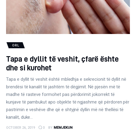
Gjinekologji/ Andrologji
Hematologji
Intervista
Laborator dhe Radiologji
ORL
Tapa e dyllit të veshit, çfarë ështe
Mirëqenie
dhe si kurohet
Nena dhe Femija
Tapa e dyllit të veshit është mbledhja e sekrecionit të dyllit në
brendësi të kanalit të jashtëm të dëgjimit. Në pjesën më të
Okulistike
madhe të rasteve formohet pas përdorimit jokorrekt të
kunjave të pambukut apo objekte të ngjashme që përdoren për
Onkologji
pastrimin e veshëve dhe që e shtyjnë dyllin më në thellësi të
kanalit, duke…
ORL
OCTOBER 26, 2019
0
BY
MEMJEKUN