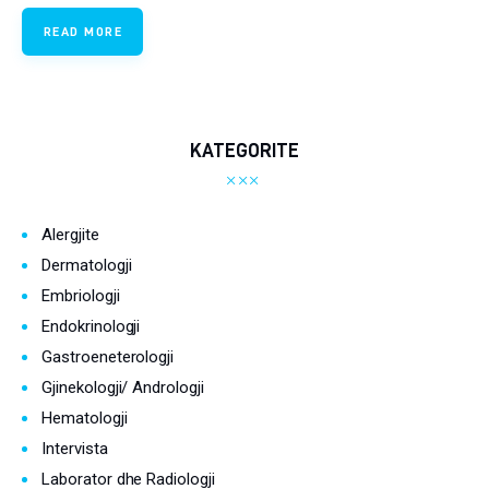
Ortopedi dhe Fizioterapi
READ MORE
Pneumologji
Psikologji
KATEGORITE
Regjim ushqimor
Sëmundje infektive
Alergjite
Dermatologji
COVID-19
Embriologji
Risite shkencore dhe mjekesore per COVID-19
Endokrinologji
Semundjet e zemres
Gastroeneterologji
Gjinekologji/ Andrologji
Të njohim ilaçet/suplementet
Hematologji
Intervista
Laborator dhe Radiologji