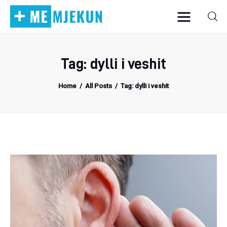
Tag: dylli i veshit
Home
Home
All Posts
Tag: dylli i veshit
Alergjite
Dermatologji
Embriologji
Endokrinologji
Gastroeneterologji