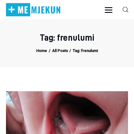
Tag: frenulumi
Home
Home
All Posts
Tag: frenulumi
Alergjite
Dermatologji
Embriologji
Endokrinologji
Gastroeneterologji