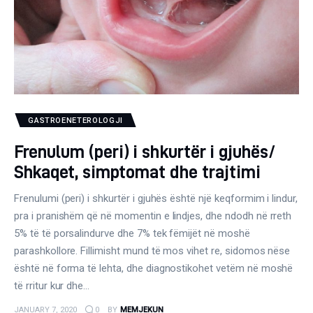
Gjinekologji/ Andrologji
Hematologji
Intervista
Laborator dhe Radiologji
GASTROENETEROLOGJI
Mirëqenie
Frenulum (peri) i shkurtër i gjuhës/
Shkaqet, simptomat dhe trajtimi
Nena dhe Femija
Frenulumi (peri) i shkurtër i gjuhës është një keqformim i lindur,
Okulistike
pra i pranishëm që në momentin e lindjes, dhe ndodh në rreth
5% të të porsalindurve dhe 7% tek fëmijët në moshë
Onkologji
parashkollore. Fillimisht mund të mos vihet re, sidomos nëse
është në forma të lehta, dhe diagnostikohet vetëm në moshë
ORL
të rritur kur dhe…
JANUARY 7, 2020
0
BY
MEMJEKUN