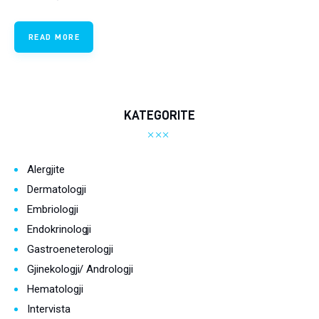
Ortopedi dhe Fizioterapi
READ MORE
Pneumologji
Psikologji
Regjim ushqimor
KATEGORITE
Sëmundje infektive
Alergjite
COVID-19
Dermatologji
Risite shkencore dhe mjekesore per COVID-19
Embriologji
Semundjet e zemres
Endokrinologji
Gastroeneterologji
Të njohim ilaçet/suplementet
Gjinekologji/ Andrologji
Hematologji
Intervista