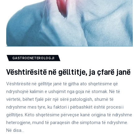
Gjinekologji/ Andrologji
Hematologji
Intervista
Laborator dhe Radiologji
GASTROENETEROLOGJI
Mirëqenie
Vështirësitë në gëlltitje, ja çfarë janë
Nena dhe Femija
Vështirësitë në gëlltitje janë të gjitha ato shqetësime që
ndryshojnë kalimin e ushqimit nga goja në stomak. Në të
Okulistike
vërtetë, bëhet fjalë për një sërë patologjish, shumë të
ndryshme mes tyre, ku faktori i përbashkët është procesi i
Onkologji
gëlltitjes. Këto shqetësime përveçse kanë origjina të ndryshme
heterogjene, mund të paraqesin dhe simptoma të ndryshme.
ORL
Në disa…