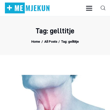
Tag: gelltitje
Home
Home
All Posts
Tag: gelltitje
Alergjite
Dermatologji
Embriologji
Endokrinologji
Gastroeneterologji