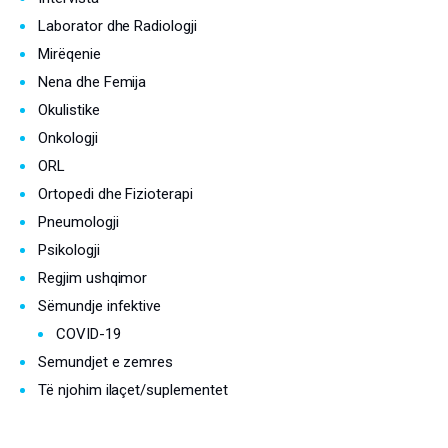
Laborator dhe Radiologji
Mirëqenie
Nena dhe Femija
Okulistike
Onkologji
ORL
Ortopedi dhe Fizioterapi
Pneumologji
Psikologji
Regjim ushqimor
Sëmundje infektive
COVID-19
Semundjet e zemres
Të njohim ilaçet/suplementet