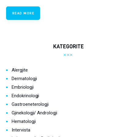
Ortopedi dhe Fizioterapi
READ MORE
Pneumologji
Psikologji
KATEGORITE
Regjim ushqimor
Sëmundje infektive
Alergjite
Dermatologji
COVID-19
Risite shkencore dhe mjekesore per COVID-19
Embriologji
Endokrinologji
Semundjet e zemres
Gastroeneterologji
Gjinekologji/ Andrologji
Të njohim ilaçet/suplementet
Hematologji
Intervista