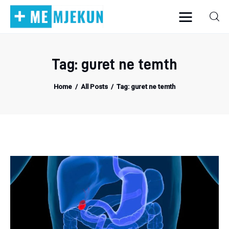
Tag: guret ne temth
Home
Home
All Posts
Tag: guret ne temth
Alergjite
Dermatologji
Embriologji
Endokrinologji
Gastroeneterologji