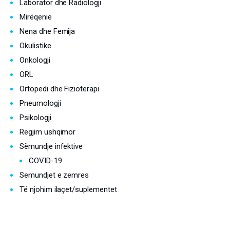
Laborator dhe Radiologji
Mirëqenie
Nena dhe Femija
Okulistike
Onkologji
ORL
Ortopedi dhe Fizioterapi
Pneumologji
Psikologji
Regjim ushqimor
Sëmundje infektive
COVID-19
Semundjet e zemres
Të njohim ilaçet/suplementet