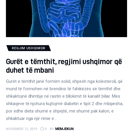
Gjinekologji/ Andrologji
Hematologji
Intervista
Laborator dhe Radiologji
REGJIM USHQIMOR
Mirëqenie
Gurët e tëmthit, regjimi ushqimor që
duhet të mbani
Nena dhe Femija
Gurët e tëmthit janë formim solid, shpesh nga kolesteroli, që
mund të formohen në brendësi të fshikëzës së tëmthit dhe
Okulistike
shkaktojnë dhimbje në rastin e bllokimit të kanalit biliar. Mes
shkaqeve të njohura kujtojmë diabetin e tipit 2 dhe mbipesha,
Onkologji
por edhe dieta shumë e shpejtë, me shumë pak kalori, e
shkaktuar nga një rënie e…
ORL
NOVEMBER 12, 2019
0
BY
MEMJEKUN