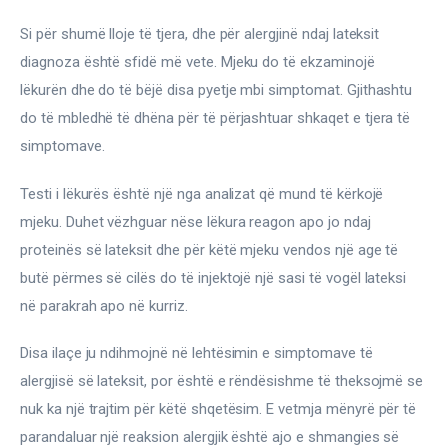
Si për shumë lloje të tjera, dhe për alergjinë ndaj lateksit 
diagnoza është sfidë më vete. Mjeku do të ekzaminojë 
lëkurën dhe do të bëjë disa pyetje mbi simptomat. Gjithashtu 
do të mbledhë të dhëna për të përjashtuar shkaqet e tjera të 
simptomave.
Testi i lëkurës është një nga analizat që mund të kërkojë 
mjeku. Duhet vëzhguar nëse lëkura reagon apo jo ndaj 
proteinës së lateksit dhe për këtë mjeku vendos një age të 
butë përmes së cilës do të injektojë një sasi të vogël lateksi 
në parakrah apo në kurriz.
Disa ilaçe ju ndihmojnë në lehtësimin e simptomave të 
alergjisë së lateksit, por është e rëndësishme të theksojmë se 
nuk ka një trajtim për këtë shqetësim. E vetmja mënyrë për të 
parandaluar një reaksion alergjik është ajo e shmangies së 