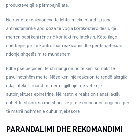
produkteve që e përmbajnë atë.
Në rastet e reaksioneve të lehta, mjeku mund tju japë 
antihistaminikë apo doza të vogla kortikosteroidësh, që 
merren pasi keni rënë në kontakt me lateksin. Këto ilaçe 
shërbejnë për të kontrolluar reaksionin dhe për të qetësuar 
ndonjë shqetësim të mundshëm.
Edhe pse përpiqeni të shmangi mund të keni kontakt të 
pavullnetshëm me të. Nëse keni një reaksion të rëndë alergjik 
ndaj lateksit, mund të merrni gjithnjë me vete një 
autoinjektues epinefrine. Në rastin e reaksionit anafilaktik, 
duhet të shkoni sa më shpejt të jetë e mundur në urgjencë për 
të marrë ndihmën e duhur mjekësore.
PARANDALIMI DHE REKOMANDIMI