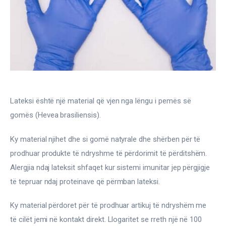
Gjinekologji/ Andrologji
Hematologji
Intervista
Laborator dhe Radiologji
Lateksi është një material që vjen nga lëngu i pemës së 
Mirëqenie
gomës (Hevea brasiliensis).
Nena dhe Femija
Ky material njihet dhe si gomë natyrale dhe shërben për të 
Okulistike
prodhuar produkte të ndryshme të përdorimit të përditshëm. 
Alergjia ndaj lateksit shfaqet kur sistemi imunitar jep përgjigje 
Onkologji
të tepruar ndaj proteinave që përmban lateksi.
ORL
Ky material përdoret për të prodhuar artikuj të ndryshëm me 
të cilët jemi në kontakt direkt. Llogaritet se rreth një në 100 