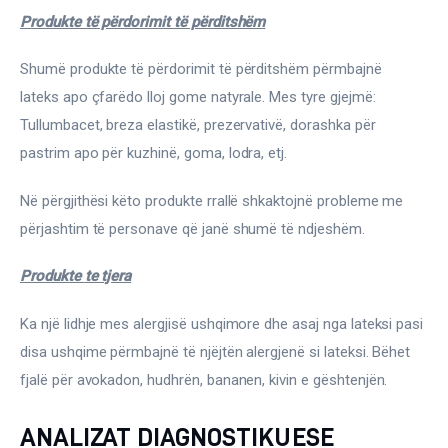
Produkte të përdorimit të përditshëm
Shumë produkte të përdorimit të përditshëm përmbajnë 
lateks apo çfarëdo lloj gome natyrale. Mes tyre gjejmë: 
Tullumbacet, breza elastikë, prezervativë, dorashka për 
pastrim apo për kuzhinë, goma, lodra, etj.
Në përgjithësi këto produkte rrallë shkaktojnë probleme me 
përjashtim të personave që janë shumë të ndjeshëm.
Produkte 
te tjera
Ka një lidhje mes alergjisë ushqimore dhe asaj nga lateksi pasi 
disa ushqime përmbajnë të njëjtën alergjenë si lateksi. Bëhet 
fjalë për avokadon, hudhrën, bananen, kivin e gështenjën.
ANALIZAT DIAGNOSTIKUESE