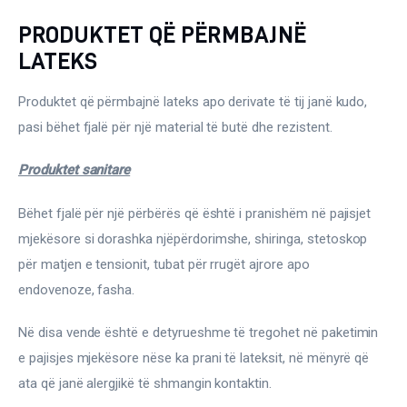
PRODUKTET QË PËRMBAJNË
LATEKS
Produktet që përmbajnë lateks apo derivate të tij janë kudo, 
pasi bëhet fjalë për një material të butë dhe rezistent.
Produktet sanitare
Bëhet fjalë për një përbërës që është i pranishëm në pajisjet 
mjekësore si dorashka njëpërdorimshe, shiringa, stetoskop 
për matjen e tensionit, tubat për rrugët ajrore apo 
endovenoze, fasha.
Në disa vende është e detyrueshme të tregohet në paketimin 
e pajisjes mjekësore nëse ka prani të lateksit, në mënyrë që 
ata që janë alergjikë të shmangin kontaktin.