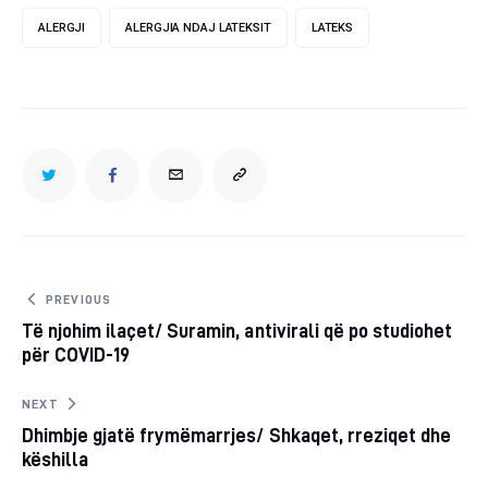
ALERGJI
ALERGJIA NDAJ LATEKSIT
LATEKS
TWITTER
FACEBOOK
EMAIL
COPY
URL
TO
Post
PREVIOUS
Të njohim ilaçet/ Suramin, antivirali që po studiohet
navigation
CLIPBOARD
për COVID-19
NEXT
Dhimbje gjatë frymëmarrjes/ Shkaqet, rreziqet dhe
këshilla