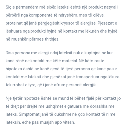
Siç e përmendëm më sipër, lateksi është një produkt natyral i 
përbërë nga komponentë të ndryshëm, mes të cilëve, 
proteinat që janë përgjegjësit kryesor të alergjisë. Pjesëzat e 
lëshuara nga produkti hyjnë në kontakt me lëkurën dhe hyjnë 
në mushkëri përmes thithjes.
Disa persona me alergji ndaj lateksit nuk e kuptojnë se kur 
kanë rënë në kontakt me këtë material. Në këto raste 
hipoteza është se kanë qenë të tjerë persona që kanë pasur 
kontakt me lateksit dhe pjesëzat janë transportuar nga lëkura 
tek rrobat e tyre, që i janë afruar personit alergjik.
Një tjetër hipotezë është se mund të bëhet fjalë për kontakt jo 
të drejt për drejtë me ushqimet e gatuara me dorashka me 
lateks. Simptomat janë të dukshme në çdo kontakt të ri me 
lateksin, edhe pas muajsh apo vitesh.