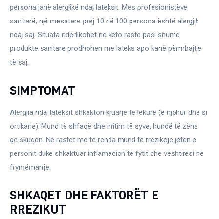
Ortopedi dhe Fizioterapi
persona janë alergjikë ndaj lateksit. Mes profesionistëve 
sanitarë, një mesatare prej 10 në 100 persona është alergjik 
Pneumologji
ndaj saj. Situata ndërlikohet në këto raste pasi shumë 
produkte sanitare prodhohen me lateks apo kanë përmbajtje 
Psikologji
të saj.
Regjim ushqimor
SIMPTOMAT
Sëmundje infektive
Alergjia ndaj lateksit shkakton kruarje të lëkurë (e njohur dhe si 
COVID-19
ortikarie). Mund të shfaqë dhe irritim të syve, hundë të zëna 
Risite shkencore dhe mjekesore per COVID-19
që skuqen. Në rastet më të rënda mund të rrezikojë jetën e 
personit duke shkaktuar inflamacion të fytit dhe vështirësi në 
Semundjet e zemres
frymëmarrje.
Të njohim ilaçet/suplementet
SHKAQET DHE FAKTORËT E
RREZIKUT