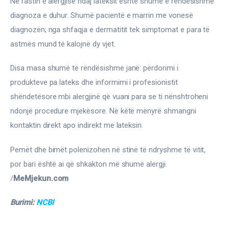
Në rastin e alergjisë ndaj lateksit është shumë e rëndësishme 
diagnoza e duhur. Shumë pacientë e marrin me vonesë 
diagnozën; nga shfaqja e dermatitit tek simptomat e para të 
astmës mund të kalojnë dy vjet.
Disa masa shumë të rëndësishme janë: përdorimi i 
produkteve pa lateks dhe informimi i profesionistit 
shëndetësore mbi alergjinë që vuani para se ti nënshtroheni 
ndonjë procedure mjekësore. Në këtë mënyrë shmangni 
kontaktin direkt apo indirekt me lateksin.
Pemët dhe bimët polenizohen në stinë të ndryshme të vitit, 
por bari është ai që shkakton më shumë alergji. 
/
MeMjekun.com
Burimi: 
NCBI