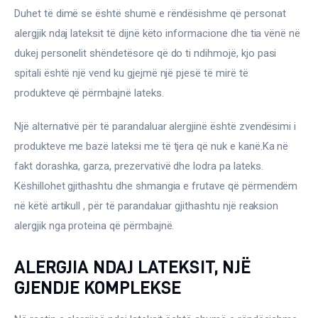
Duhet të dimë se është shumë e rëndësishme që personat 
alergjik ndaj lateksit të dijnë këto informacione dhe tia vënë në 
dukej personelit shëndetësore që do ti ndihmojë, kjo pasi 
spitali është një vend ku gjejmë një pjesë të mirë të 
produkteve që përmbajnë lateks.
Një alternativë për të parandaluar alergjinë është zvendësimi i 
produkteve me bazë lateksi me të tjera që nuk e kanë.Ka në 
fakt dorashka, garza, prezervativë dhe lodra pa lateks. 
Këshillohet gjithashtu dhe shmangia e frutave që përmendëm 
në këtë artikull , për të parandaluar gjithashtu një reaksion 
alergjik nga proteina që përmbajnë.
ALERGJIA NDAJ LATEKSIT, NJË
GJENDJE KOMPLEKSE