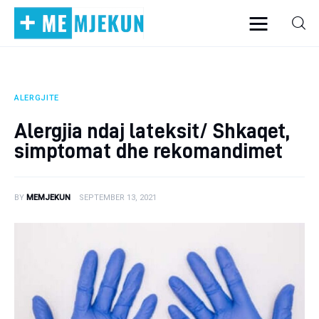
ALERGJITE
Home
Alergjia ndaj lateksit/ Shkaqet,
Alergjite
simptomat dhe rekomandimet
Dermatologji
BY
MEMJEKUN
SEPTEMBER 13, 2021
Embriologji
Endokrinologji
Gastroeneterologji