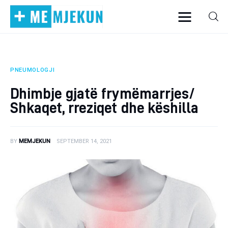
PNEUMOLOGJI
Home
Dhimbje gjatë frymëmarrjes/
Alergjite
Shkaqet, rreziqet dhe këshilla
Dermatologji
BY
MEMJEKUN
SEPTEMBER 14, 2021
Embriologji
Endokrinologji
Gastroeneterologji