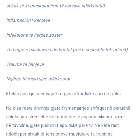
shkak të keqfunksionimit të nervave ndërkostal)
Inflamacion i kërceve
Infeksione te herpes zoster
Tërheqje e muskujve ndërkostal (më e shpeshtë tek atletët)
Trauma të brinjëve
Ngërçe të muskujve ndërkostal
Efekte pas një ndërhyrje kirurgjikale kardiake apo në gjoks
Në disa raste dhimbja gjatë frymëmarrjes shfaqet në periudhë 
ankthi apo stresi dhe në momente të paparashikuara si ulur 
në tavolinë, gjatë pushimit apo duke parë tv. Në këtë rast 
ndodh për shkak të tensioneve muskulare të trupit që 