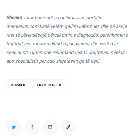
Shënim
: 
Informacionet e publikuara në portalin 
memjekun.com kanë vetëm qëllim informues dhe në asnjë 
rast të zëvendësojë përcaktimin e diagnozës, përshkrimin e 
trajtimit apo raportin direkt mjek-pacient dhe vizitën te 
specialisti. Gjithmonë rekomandohet t’i drejtoheni mjekut 
apo specialistit për çdo shqetësim që të keni.
DHIMBJE
FRYMEMARRJE
TWITTER
FACEBOOK
EMAIL
COPY