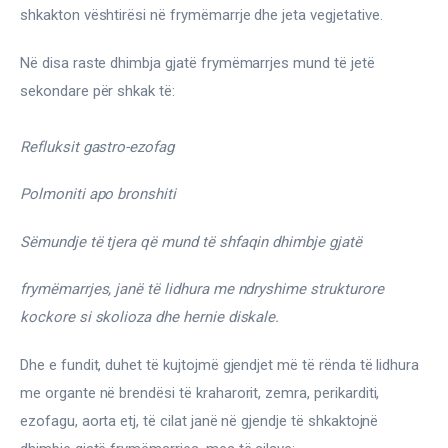
shkakton vështirësi në frymëmarrje dhe jeta vegjetative.
Në disa raste dhimbja gjatë frymëmarrjes mund të jetë 
sekondare për shkak të:
Refluksit gastro-ezofag
Polmoniti apo bronshiti
Sëmundje të tjera që mund të shfaqin dhimbje gjatë
frymëmarrjes, janë të lidhura me ndryshime strukturore 
kockore si skolioza dhe hernie diskale.
Dhe e fundit, duhet të kujtojmë gjendjet më të rënda të lidhura 
me organte në brendësi të kraharorit, zemra, perikarditi, 
ezofagu, aorta etj, të cilat janë në gjendje të shkaktojnë 