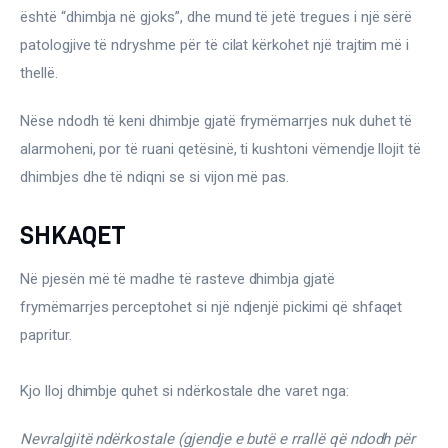
Ortopedi dhe Fizioterapi
është “dhimbja në gjoks”, dhe mund të jetë tregues i një sërë 
patologjive të ndryshme për të cilat kërkohet një trajtim më i 
Pneumologji
thellë.
Psikologji
Nëse ndodh të keni dhimbje gjatë frymëmarrjes nuk duhet të 
alarmoheni, por të ruani qetësinë, ti kushtoni vëmendje llojit të 
Regjim ushqimor
dhimbjes dhe të ndiqni se si vijon më pas.
Sëmundje infektive
SHKAQET
COVID-19
Në pjesën më të madhe të rasteve dhimbja gjatë 
Risite shkencore dhe mjekesore per COVID-19
frymëmarrjes perceptohet si një ndjenjë pickimi që shfaqet 
Semundjet e zemres
papritur.
Të njohim ilaçet/suplementet
Kjo lloj dhimbje quhet si ndërkostale dhe varet nga:
Nevralgjitë ndërkostale (gjendje e butë e rrallë që ndodh për 