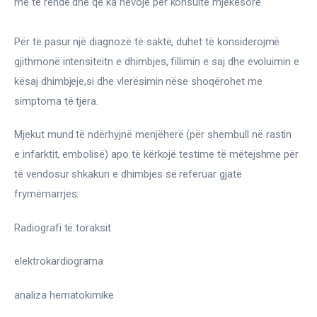
më të rëndë dhe që ka nevojë për konsultë mjekësore.
Për të pasur një diagnozë të saktë, duhet të konsiderojmë 
gjithmonë intensiteitn e dhimbjes, fillimin e saj dhe evoluimin e 
kësaj dhimbjeje,si dhe vlerësimin nëse shoqërohet me 
simptoma të tjera.
Mjekut mund të ndërhyjnë menjëherë (për shembull në rastin 
e infarktit, embolisë) apo të kërkojë testime të mëtejshme për 
të vendosur shkakun e dhimbjes së referuar gjatë 
frymëmarrjes:
Radiografi të toraksit
elektrokardiograma
analiza hematokimike