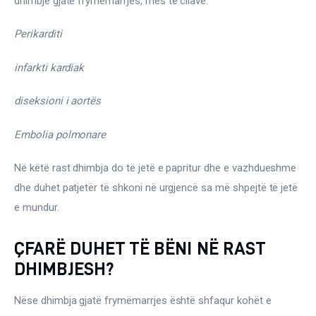
dhimbje gjatë frymëmarrjes, mes të cilave:
Perikarditi
infarkti kardiak
diseksioni i aortës
Embolia polmonare
Në këtë rast dhimbja do të jetë e papritur dhe e vazhdueshme 
dhe duhet patjetër të shkoni në urgjencë sa më shpejtë të jetë 
e mundur.
ÇFARË DUHET TË BËNI NË RAST
DHIMBJESH?
Nëse dhimbja gjatë frymëmarrjes është shfaqur kohët e 