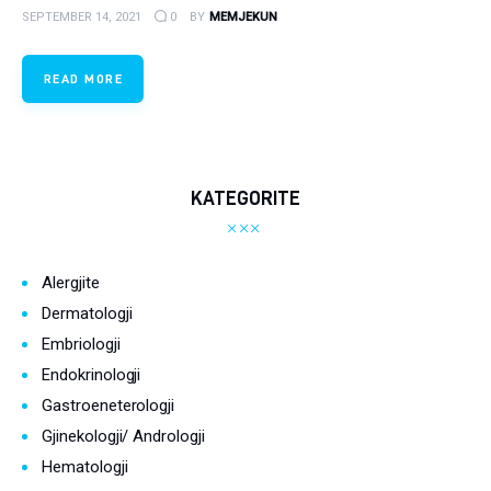
Ortopedi dhe Fizioterapi
SEPTEMBER 14, 2021
0
BY
MEMJEKUN
Pneumologji
READ MORE
Psikologji
Regjim ushqimor
KATEGORITE
Sëmundje infektive
COVID-19
Alergjite
Risite shkencore dhe mjekesore per COVID-19
Dermatologji
Embriologji
Semundjet e zemres
Endokrinologji
Gastroeneterologji
Të njohim ilaçet/suplementet
Gjinekologji/ Andrologji
Hematologji