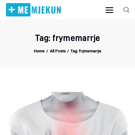
Tag: frymemarrje
Home
Home
All Posts
Tag: frymemarrje
Alergjite
Dermatologji
Embriologji
Endokrinologji
Gastroeneterologji