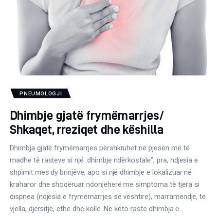
Gjinekologji/ Andrologji
Hematologji
Intervista
Laborator dhe Radiologji
PNEUMOLOGJI
Mirëqenie
Dhimbje gjatë frymëmarrjes/
Nena dhe Femija
Shkaqet, rreziqet dhe këshilla
Okulistike
Dhimbja gjatë frymëmarrjes përshkruhet në pjesën më të
madhe të rasteve si një :dhimbje ndërkostale”, pra, ndjesia e
Onkologji
shpimit mes dy brinjëve, apo si një dhimbje e lokalizuar në
kraharor dhe shoqëruar ndonjëherë me simptoma të tjera si
ORL
dispnea (ndjesia e frymëmarrjes së vështirë), marramendje, të
vjella, djersitje, ethe dhe kollë. Në këto raste dhimbja e…