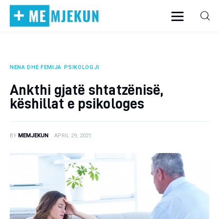
NENA DHE FEMIJA
PSIKOLOGJI
Home
Ankthi gjatë shtatzënisë,
Alergjite
këshillat e psikologes
Dermatologji
BY
MEMJEKUN
APRIL 29, 2021
Embriologji
Endokrinologji
Gastroeneterologji