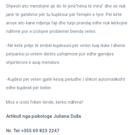
Ortopedi dhe Fizioterapi
Shpesh ato mendojnë që do të jenë“nëna të mira” dhe se nuk 
janë të gatshme për tu kujdesur për fëmijën e tyre. Për këtë 
Pneumologji
arsye ato kanë ndjenja faji dhe turpi prandaj edhe nuk kërkojnë 
ndihmë por e izolojnë problemin brenda vetes.
Psikologji
-Në këtë pritje të ëmbël kujdesuni për veten tuaj duke I dhenë 
Regjim ushqimor
përparësi jo vetëm dietës ushqimore por edhe gjendjes 
Sëmundje infektive
shpirtërore e asaj mendore.
COVID-19
-Kujdesi për veten gjatë kësaj periudhe I shkon automatikisht 
Risite shkencore dhe mjekesore per COVID-19
edhe kujdesit për bebin.
Semundjet e zemres
Mos e izolo frikën tënde, kërko ndihmë!
Të njohim ilaçet/suplementet
Artikull nga psikologe Juliana Dulla
Nr. Tel +355 69 823 2247