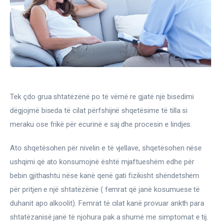
Gjinekologji/ Andrologji
Hematologji
Intervista
Laborator dhe Radiologji
Tek çdo grua shtatëzënë po të vëmë re gjatë një bisedimi 
Mirëqenie
dëgjojmë biseda të cilat përfshijnë shqetësime të tilla si 
Nena dhe Femija
meraku ose frikë për ecurinë e saj dhe procesin e lindjes.
Ato shqetësohen për nivelin e të vjellave, shqetësohen nëse 
Okulistike
ushqimi që ato konsumojnë është mjaftueshëm edhe për 
Onkologji
bebin gjithashtu nëse kanë qenë gati fizikisht shëndetshëm 
për pritjen e një shtatëzënie ( femrat që janë kosumuese të 
ORL
duhanit apo alkoolit). Femrat të cilat kanë provuar ankth para 
shtatëzanisë janë të njohura pak a shumë me simptomat e tij. 