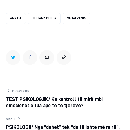
ANKTHI
JULIANA DULLA
SHTATZENIA
TWITTER
FACEBOOK
EMAIL
COPY
URL
TO
Post
PREVIOUS
TEST PSIKOLOGJIK/ Ke kontroll të mirë mbi
navigation
CLIPBOARD
emocionet e tua apo të të tjerëve?
NEXT
PSIKOLOGJI/ Nga “duhet” tek “do të ishte më mirë”,